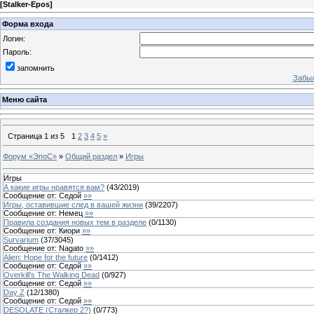
[
Stalker-Epos
]
Форма входа
Логин:
Пароль:
запомнить
Забыл
Меню сайта
Страница
1
из
5
1
2
3
4
5
»
Форум «ЭпоС»
»
Общий раздел
»
Игры
Игры
А какие игры нравятся вам?
(
43
/
2019
)
Сообщение от:
Седой
»»
Игры, оставившие след в вашей жизни
(
39
/
2207
)
Сообщение от:
Немец
»»
Правила создания новых тем в разделе
(
0
/
1130
)
Сообщение от:
Киори
»»
Survarium
(
37
/
3045
)
Сообщение от:
Nagato
»»
Alien: Hope for the future
(
0
/
1412
)
Сообщение от:
Седой
»»
Overkill’s The Walking Dead
(
0
/
927
)
Сообщение от:
Седой
»»
Day Z
(
12
/
1380
)
Сообщение от:
Седой
»»
DESOLATE (Сталкер 2?)
(
0
/
773
)