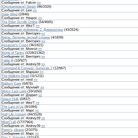
Сообщение от:
Falcon
»»
[Околоигровое] Steam
(
86
/
3320
)
Сообщение от:
Lion
»»
Solar Wind
(
2
/
846
)
Сообщение от:
Некрос
»»
The Elder Scrolls Online
(
54
/
4665
)
Сообщение от:
WezT
»»
Космические рейнжеры 2. Доминаторы
(
43
/
2524
)
Сообщение от:
Винторез
»»
Князь: Легенды лесной страны
(
4
/
1839
)
Сообщение от:
Винторез
»»
Assassin’s Creed
(
36
/
1921
)
Сообщение от:
Монгол
»»
World of Tanks
(
1228
/
21362
)
Сообщение от:
Винторез
»»
Fable III
(
10
/
927
)
Сообщение от:
Andrey39
»»
Command & Conquer: Generals 2
(
12
/
967
)
Сообщение от:
Маршал
»»
The Walking Dead
(
11
/
1211
)
Сообщение от:
reed
»»
Baldurs Gate
(
0
/
875
)
Сообщение от:
Мунлайт
»»
Metro: Last Light
(
33
/
1650
)
Сообщение от:
Дэррил
»»
Space Hulk
(
0
/
837
)
Сообщение от:
WezT
»»
The Last of Us
(
8
/
1084
)
Сообщение от:
Марс
»»
Half-Life (серия)
(
84
/
3128
)
Сообщение от:
Andrey39
»»
MineCraft
(
177
/
7964
)
Сообщение от:
Andrey39
»»
Papers, please
(
2
/
1075
)
Сообщение от:
Марс
»»
Day Z: Namalsk
(
2
/
1142
)