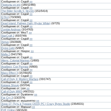
Сообщение от:
Седой
»»
Приколы из игр
(
180
/
11480
)
Сообщение от:
Седой
»»
The Elder Scrolls 5: Skyrim
(
151
/
5414
)
Сообщение от:
Седой
»»
GTA 4
(
73
/
3090
)
Сообщение от:
Седой
»»
Dead Island: Райдер Уайт (Ryder White)
(
0
/
725
)
Сообщение от:
Седой
»»
Zombie Andreas
(
3
/
14763
)
Сообщение от:
WezT
»»
StarCraft 2
(
83
/
3749
)
Сообщение от:
Седой
»»
Xenus
(
20
/
2668
)
Сообщение от:
Седой
»»
Dying Light
(
5
/
957
)
Сообщение от:
Некрос
»»
Mafia 2
(
54
/
1790
)
Сообщение от:
Седой
»»
Aliens: Colonial Marines
(
1
/
800
)
Сообщение от:
Седой
»»
Анабиоз: Сон Разума
(
4
/
800
)
Сообщение от:
Седой
»»
Mass Effect 3
(
157
/
6025
)
Сообщение от:
Седой
»»
Call of Duty 4: Modern Warfare
(
33
/
1747
)
Сообщение от:
Седой
»»
Katawa Shoujo
(
0
/
3704
)
Сообщение от:
Lion
»»
Call of Duty MW3
(
49
/
2311
)
Сообщение от:
Dyakterev
»»
Far Cry 3
(
13
/
2374
)
Сообщение от:
мышенятко
»»
Зона-17: Путь в Тумане (2015) РС | Crazy Bytes Studio
(
235
/
6531
)
Сообщение от:
Маршал
»»
EVE Online
(
18
/
1524
)