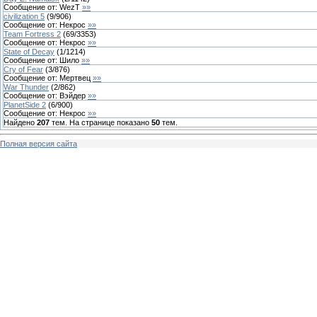
Сообщение от:
WezT
»»
civilization 5
(
9
/
906
)
Сообщение от:
Некрос
»»
Team Fortress 2
(
69
/
3353
)
Сообщение от:
Некрос
»»
State of Decay
(
1
/
1214
)
Сообщение от:
Шило
»»
Cry of Fear
(
3
/
876
)
Сообщение от:
Мертвец
»»
War Thunder
(
2
/
862
)
Сообщение от:
Вэйдер
»»
PlanetSide 2
(
6
/
900
)
Сообщение от:
Некрос
»»
Найдено
207
тем. На странице показано
50
тем.
Полная версия сайта