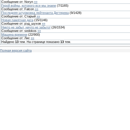
Сообщение от:
Noryn
»»
Герой войны, которого все мы знаем
(
7
/
1165
)
Сообщение от:
Falcon
»»
Последняя штурмовка лейтенанта Дегтярева
(
9
/
1428
)
Сообщение от:
Старый
»»
Новая памятная дата
(
15
/
1146
)
Сообщение от:
рэд_шухов
»»
Никто не забыт, ничто не забыто!
(
26
/
1534
)
Сообщение от:
sedokos
»»
Машина времени
(
22
/
900
)
Сообщение от:
Лис
»»
Найдено
13
тем. На странице показано
13
тем.
Полная версия сайта