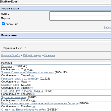
[
Stalker-Epos
]
Форма входа
Логин:
Пароль:
запомнить
Забыл
Меню сайта
Страница
1
из
1
1
Форум «ЭпоС»
»
Общий раздел
»
История
История
История
(
370
/
10848
)
Сообщение от:
Седой
»»
"Новая Хронология" Фоменко-Носовского
(
106
/
4113
)
Сообщение от:
Старый
»»
Правда о теракте 11 сентября
(
0
/
1918
)
Сообщение от:
Марс
»»
Красный барон
(
2
/
1067
)
Сообщение от:
Vitamin
»»
Я не Робин Гуд, я Руслан Дуканс
(
0
/
861
)
Сообщение от:
TheMars
»»
Здесь настоящий ад
(
0
/
842
)
Сообщение от:
TheMars
»»
Георг Эльзер: человек, совершивший покушение на Гитлера
(
8
/
1066
)
Сообщение от:
TheMars
»»
Статьи про Вторую Мировую войну
(
64
/
2524
)