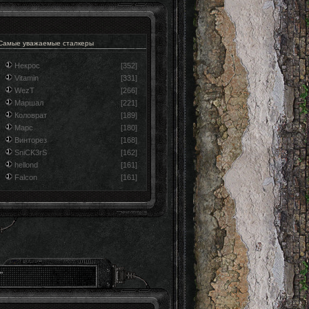
Самые уважаемые сталкеры
Некрос
[352]
Vitamin
[331]
WezT
[266]
Маршал
[221]
Коловрат
[189]
Марс
[180]
Винторез
[168]
SniCK3rS
[162]
hellond
[161]
Falcon
[161]
"