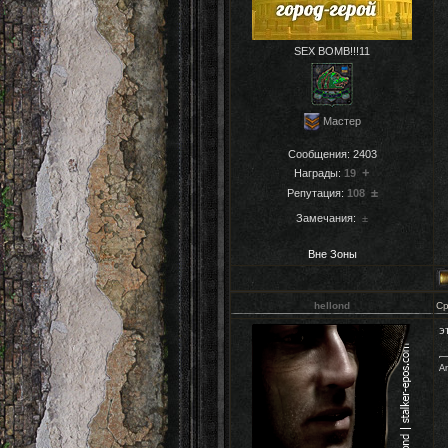
SEX BOMB!!!11
Мастер
Сообщения:
2403
+
Награды:
19
±
Репутация:
108
Замечания:
±
Вне Зоны
hellond
Ср
э
Ar