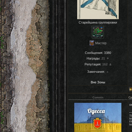
Старейшина группировки
Мастер
Сообщения:
3380
+
Награды:
21
±
Репутация:
162
Замечания:
±
Вне Зоны
Comnin
Ср
о
Т
ht
FA
h