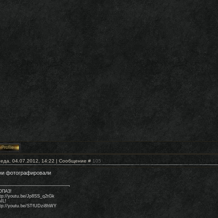
еда, 04.07.2012, 14:22 | Сообщение #
105
ни фотографировали
ОПАЗ!
tp://youtu.be/Jp8SS_q2tGk
IL!
ttp://youtu.be/STfUDzi8hWY