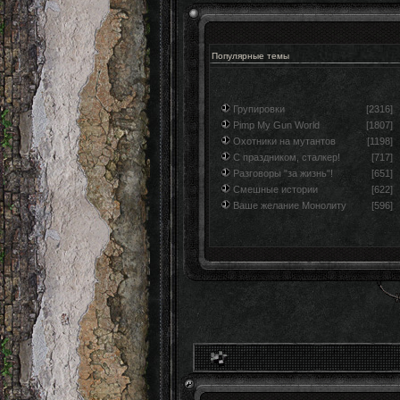
Популярные темы
Групировки
[2316]
Pimp My Gun World
[1807]
Охотники на мутантов
[1198]
С праздником, сталкер!
[717]
Разговоры "за жизнь"!
[651]
Смешные истории
[622]
Ваше желание Монолиту
[596]