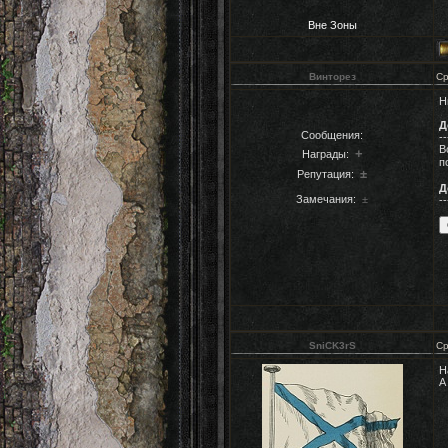
Вне Зоны
Винторез
Ср
Н
Д
Сообщения:
--
В
+
Награды:
п
±
Репутация:
Д
Замечания:
±
--
SniCK3rS
Ср
Н
А