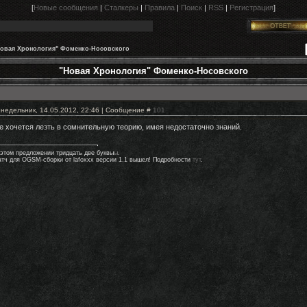
[
Новые сообщения
|
Сталкеры
|
Правила
|
Поиск
|
RSS
|
Регистрация
]
овая Хронология" Фоменко-Носовского
"Новая Хронология" Фоменко-Носовского
недельник, 14.05.2012, 22:46 | Сообщение #
101
е хочется лезть в сомнительную теорию, имея недостаточно знаний.
 этом предложении тридцать две буквы
ы
.
атч для OGSM-сборки от lafoxxx версии 1.1 вышел! Подробности
тут
.