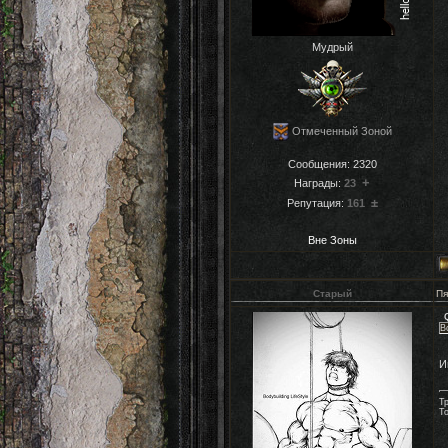
Мудрый
Отмеченный Зоной
Сообщения:
2320
+
Награды:
23
±
Репутация:
161
Вне Зоны
Старый
Пя
В
И
Т
Т