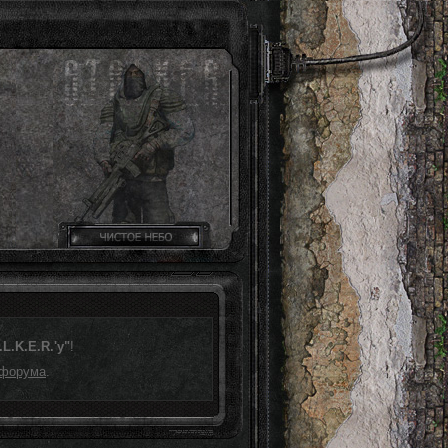
L.K.E.R.'у"
!
 форума
.