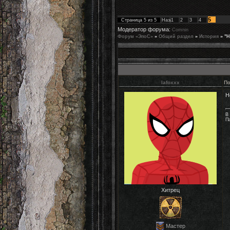
5
Страница
5
из
5
Назад
1
2
3
4
Модератор форума:
Comnin
Форум «ЭпоС»
»
Общий раздел
»
История
»
"Н
lafoxxx
По
Н
В
П
Хитрец
Мастер