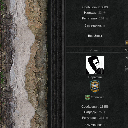
Сообщения:
3883
+
Награды:
33
±
Репутация:
101
Замечания:
±
Вне Зоны
Vitamin
По
Н
|
П
Парафин
Отмычка
Зд
Сообщения:
13856
+
Награды:
75
±
Репутация:
331
Замечания:
±