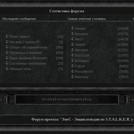
Статистика форума
Последние сообщения
Самые опытные сталкеры
Некрос
[20043]
Маршал
[15172]
Поиск живых
[34]
WezT
[14418]
Как вам Сталкер 2?
[5]
Vitamin
[13856]
Общие обсуждения игры
[355]
Мегорап
[12721]
Прозвища сталкеров
[418]
S1cz1LIA
[11407]
Ваше желание Монолиту
[596]
Коловрат
[10495]
Системные требования
[33]
Falcon
[9482]
Локации Зоны
[72]
Parazitische
[7509]
Мертвец
[7507]
На сайт
|
В гостевую
|
Профиль
|
Вход
Форум проекта "ЭпоС - Энциклопедия по S.T.A.L.K.E.R.`у