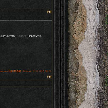
к раз в тему.
Ссылка.
Любопытно
Винторез
тировал
-
Вторник, 03.07.2012, 06:23