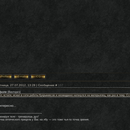
тница, 27.07.2012, 13:28 | Сообщение #
107
Quote
(
Винторез
)
от, кстати, искал в сети работы Кукрыниксов и неожиданно наткнулся на матерьялец, как раз в тему. С
нтересно...
ренируя тело - тренируешь дух!
очка оптического прицела у Вас на лбу — это тоже чья-то точка зрения.