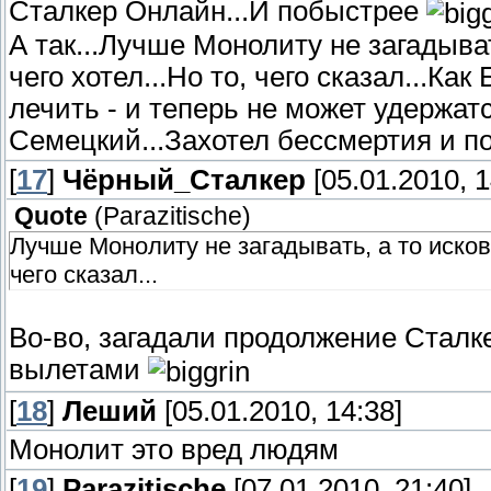
Сталкер Онлайн...И побыстрее
А так...Лучше Монолиту не загадыват
чего хотел...Но то, чего сказал...Ка
лечить - и теперь не может удержат
Семецкий...Захотел бессмертия и по
[
17
]
Чёрный_Сталкер
[05.01.2010, 1
Quote
(
Parazitische
)
Лучше Монолиту не загадывать, а то искове
чего сказал...
Во-во, загадали продолжение Сталк
вылетами
[
18
]
Леший
[05.01.2010, 14:38]
Монолит это вред людям
[
19
]
Parazitische
[07.01.2010, 21:40]