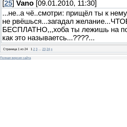
[
25
]
Vano
[09.01.2010, 11:30]
...не..а чё..смотри: прищёл ты к нем
не рвёшься...загадал желание...
БЕСПЛАТНО,,,хоба ты лежишь на помо
как это называетсь...????...
Страница
1
из
24
1
2
3
…
23
24
»
Полная версия сайта