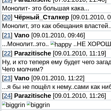
Монолит- это большая кака...
[
20
]
Чёрный_Сталкер
[09.01.2010, 0
Монолит, это как обещания властей.
[
21
]
Vano
[09.01.2010, 09:46]
...Монолит..это..
..НЕ ХОРОШЕЕ
[
22
]
Parazitische
[09.01.2010, 11:19]
Ну, и кто теперя ему будет чего заг
Чего молчим?
[
23
]
Vano
[09.01.2010, 11:22]
...я бы не пощёл к нему..сами как ни
[
24
]
Parazitische
[09.01.2010, 11:26]