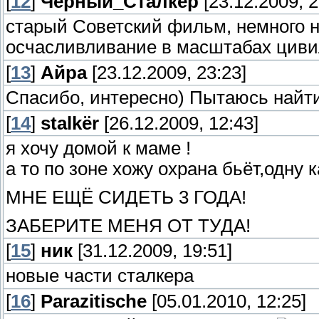
[
12
]
Чёрный_Сталкер
[23.12.2009, 2
старый Советский фильм, немного н
осчасливливание в масштабах цивил
[
13
]
Айра
[23.12.2009, 23:23]
Спасибо, интересно) Пытаюсь найти
[
14
]
stalkёr
[26.12.2009, 12:43]
я хочу домой к маме !
а то по зоне хожу охрана бьёт,одну 
МНЕ ЕЩЁ СИДЕТЬ 3 ГОДА!
ЗАБЕРИТЕ МЕНЯ ОТ ТУДА!
[
15
]
ник
[31.12.2009, 19:51]
новые части сталкера
[
16
]
Parazitische
[05.01.2010, 12:25]