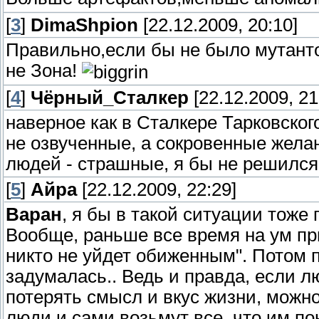
[
3
]
DimaShpion
[22.12.2009, 20:10]
Правильно,если бы не было мутанто
не Зона!
[
4
]
Чёрный_Сталкер
[22.12.2009, 21
наверное как в Сталкере Тарковског
не озвученные, а сокровенные желан
людей - страшные, я бы не решился 
[
5
]
Айра
[22.12.2009, 22:29]
Варан
, я бы в такой ситуации тоже
Вообще, раньше все время на ум пр
никто не уйдет обиженным". Потом п
задумалась.. Ведь и правда, если лю
потерять смысл и вкус жизни, можно
люди и сами возьмут все, что им по