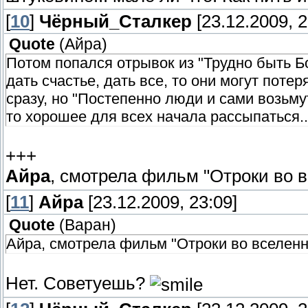
[
10
]
Чёрный_Сталкер
[23.12.2009, 2
Quote
(
Айра
)
Потом попался отрывок из "Трудно быть Б
дать счастье, дать все, то они могут поте
сразу, но "Постепенно люди и сами возьмут
то хорошее для всех начала рассыпаться..
+++
Айра
, смотрела фильм "Отроки во 
[
11
]
Айра
[23.12.2009, 23:09]
Quote
(
Варан
)
Айра, смотрела фильм "Отроки во вселенн
Нет. Советуешь?