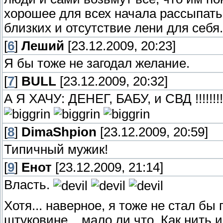
хорошее для всех начала рассыпатьс
близких и отсутствие лени для себя.
[
6
]
Леший
[23.12.2009, 20:23]
Я бы тоже не загодал желание.
[
7
]
BULL
[23.12.2009, 20:32]
А Я ХАЧУ: ДЕНЕГ, БАБУ, и СВД !!!!!!!!!!!!!
[
8
]
DimaShpion
[23.12.2009, 20:59]
Типичный мужик!
[
9
]
Енот
[23.12.2009, 21:14]
Власть.
Хотя... наверное, я тоже не стал бы
штуковине... мало ли что. Как нить