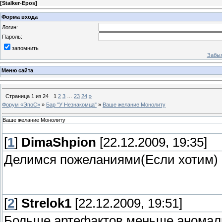
[
Stalker-Epos
]
Форма входа
Логин:
Пароль:
запомнить
Забыл
Меню сайта
Страница
1
из
24
1
2
3
…
23
24
»
Форум «ЭпоС»
»
Бар "У Незнакомца"
»
Ваше желание Монолиту
Ваше желание Монолиту
[
1
]
DimaShpion
[22.12.2009, 19:35]
Делимся пожеланиями(Если хотим)
[
2
]
Strelok1
[22.12.2009, 19:51]
Больше артефактов,меньше аномал