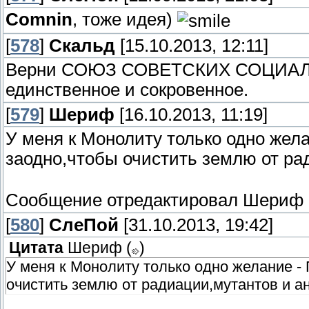
Comnin
, тоже идея)
[
578
]
Скальд
[15.10.2013, 12:11]
Верни СОЮЗ СОВЕТСКИХ СОЦИАЛ
единственное и сокровенное.
[
579
]
Шериф
[16.10.2013, 11:19]
У меня к Монолиту только одно жела
заодно,чтобы очистить землю от р
Сообщение отредактировал
Шериф
[
580
]
СлеПoй
[31.10.2013, 19:42]
Цитата
Шериф
(
)
У меня к Монолиту только одно желание - 
очистить землю от радиации,мутантов и 