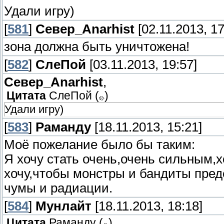
Удали игру)
[
581
]
Север_Anarhist
[02.11.2013, 17
зона должна быть уничтожена!
[
582
]
СлеПoй
[03.11.2013, 19:57]
Север_Anarhist
,
Цитата
СлеПoй
(
)
Удали игру)
[
583
]
Раманду
[18.11.2013, 15:21]
Моё пожелание было бы таким:
Я хочу стать очень,очень сильным,х
хочу,чтобы монстры и бандиты пре
чумы и радиации.
[
584
]
Мунлайт
[18.11.2013, 18:18]
Цитата
Раманду
(
)