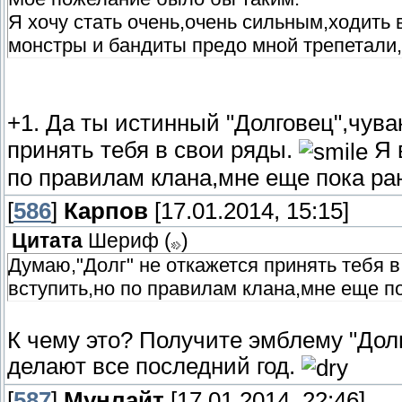
Я хочу стать очень,очень сильным,ходить в
монстры и бандиты предо мной трепетали
+1. Да ты истинный "Долговец",чува
принять тебя в свои ряды.
Я 
по правилам клана,мне еще пока ран
[
586
]
Карпов
[17.01.2014, 15:15]
Цитата
Шериф
(
)
Думаю,"Долг" не откажется принять тебя в
вступить,но по правилам клана,мне еще по
К чему это? Получите эмблему "Долг
делают все последний год.
[
587
]
Мунлайт
[17.01.2014, 22:46]