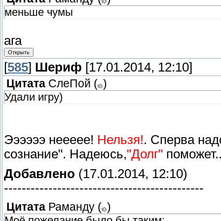
меньше чумы
ага
[
585
]
Шериф
[17.01.2014, 12:10]
Цитата
СлеПoй
(
)
Удали игру)
Ээээээ неееее!
Нельзя!
. Сперва над
сознание". Надеюсь,
"Долг"
поможет..
Добавлено
(17.01.2014, 12:10)
---------------------------------------------
Цитата
Раманду
(
)
Моё пожелание было бы таким: