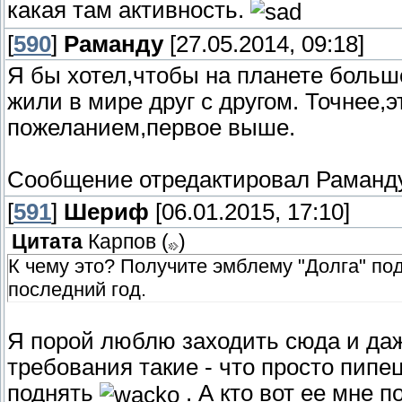
какая там активность.
[
590
]
Раманду
[27.05.2014, 09:18]
Я бы хотел,чтобы на планете больш
жили в мире друг с другом. Точнее
пожеланием,первое выше.
Сообщение отредактировал
Раманд
[
591
]
Шериф
[06.01.2015, 17:10]
Цитата
Карпов
(
)
К чему это? Получите эмблему "Долга" под
последний год.
Я порой люблю заходить сюда и даже
требования такие - что просто пип
поднять
. А кто вот ее мне