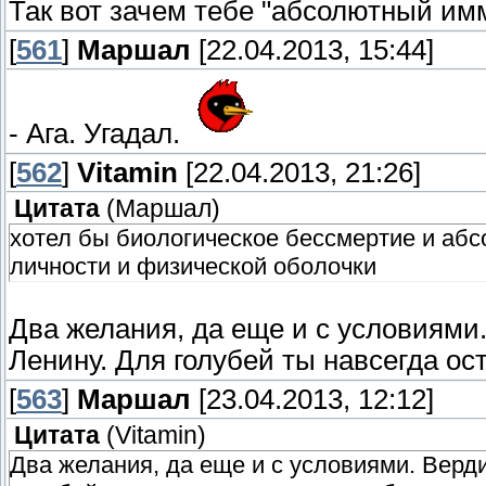
Так вот зачем тебе "абсолютный им
[
561
]
Маршал
[22.04.2013, 15:44]
- Ага. Угадал.
[
562
]
Vitamin
[22.04.2013, 21:26]
Цитата
(
Маршал
)
хотел бы биологическое бессмертие и аб
личности и физической оболочки
Два желания, да еще и с условиями
Ленину. Для голубей ты навсегда о
[
563
]
Маршал
[23.04.2013, 12:12]
Цитата
(
Vitamin
)
Два желания, да еще и с условиями. Верд