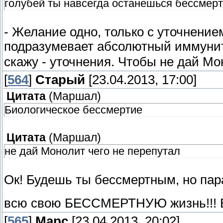
голубей ты навсегда останешься бессмер
- Желание одно, только с уточнени
подразумевает абсолютный иммуни
скажу - уточнения. Чтобы не дай Мо
[
564
]
Старый
[23.04.2013, 17:00]
Цитата
(
Маршал
)
Биологическое бессмертие
Цитата
(
Маршал
)
не дай Монолит чего не перепутал
Ок! Будешь ты бессмертным, но пар
всю свою БЕССМЕРТНУЮ жизнь!!! ВЕ
[
565
]
Марс
[23.04.2013, 20:02]