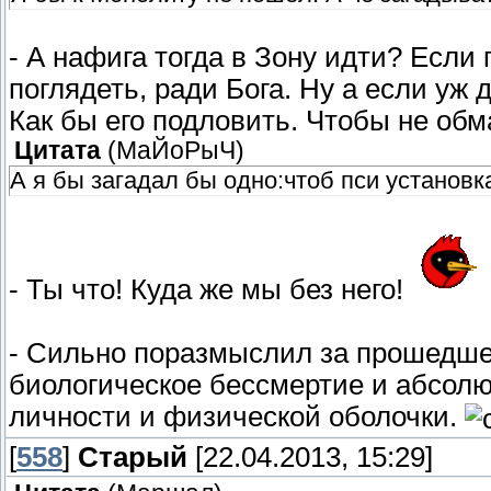
- А нафига тогда в Зону идти? Если 
поглядеть, ради Бога. Ну а если уж
Как бы его подловить. Чтобы не обм
Цитата
(
МаЙоРыЧ
)
А я бы загадал бы одно:чтоб пси установк
- Ты что! Куда же мы без него!
- Сильно поразмыслил за прошедшее
биологическое бессмертие и абсол
личности и физической оболочки.
[
558
]
Старый
[22.04.2013, 15:29]