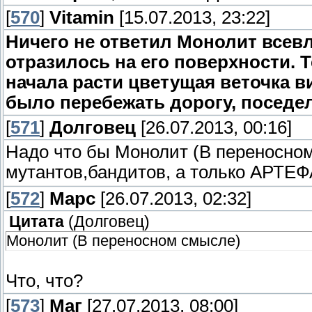
[
570
]
Vitamin
[15.07.2013, 23:22]
Ничего не ответил Монолит всев
отразилось на его поверхности. 
начала расти цветущая веточка в
было перебежать дорогу, поседела
[
571
]
Долговец
[26.07.2013, 00:16]
Надо что бы Монолит (В переносно
мутантов,бандитов, а только АРТ
[
572
]
Марс
[26.07.2013, 02:32]
Цитата
(
Долговец
)
Монолит (В переносном смысле)
Что, что?
[
573
]
Маг
[27.07.2013, 08:00]