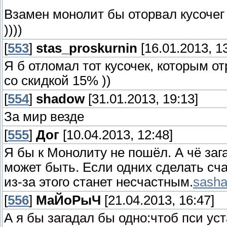
Взамен монолит бы оторвал кусочег
))))
[
553
]
stas_proskurnin
[16.01.2013, 13
Я б отломал тот кусочек, которым от
со скидкой 15% ))
[
554
]
shadow
[31.01.2013, 19:13]
За мир везде
[
555
]
Дог
[10.04.2013, 12:48]
Я бы к Монолиту не пошёл. А чё заг
может быть. Если одних сделать сча
из-за этого станет несчастным.
sash
[
556
]
МаЙоРыЧ
[21.04.2013, 16:47]
А я бы загадал бы одно:чтоб пси ус