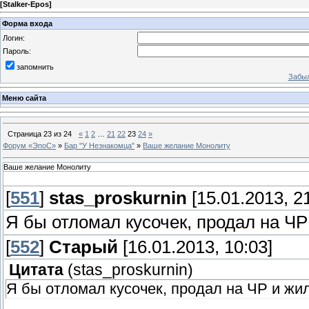
[
Stalker-Epos
]
Форма входа
Логин:
Пароль:
запомнить
Забыл
Меню сайта
Страница
23
из
24
«
1
2
…
21
22
23
24
»
Форум «ЭпоС»
»
Бар "У Незнакомца"
»
Ваше желание Монолиту
Ваше желание Монолиту
[
551
]
stas_proskurnin
[15.01.2013, 21
Я бы отломал кусочек, продал на ЧР
[
552
]
Старый
[16.01.2013, 10:03]
Цитата
(
stas_proskurnin
)
Я бы отломал кусочек, продал на ЧР и жил