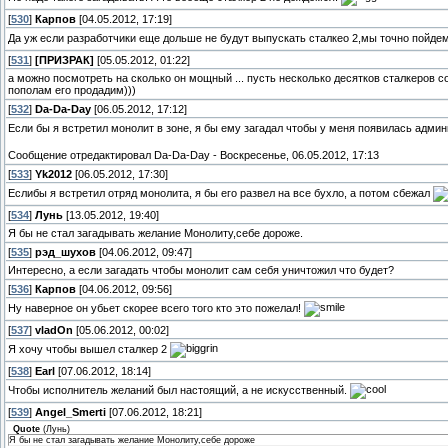
[
530
]
Карпов
[04.05.2012, 17:19]
Да уж если разработчики еще дольше не будут выпускать сталкео 2,мы точно пойде
[
531
]
[ПРИЗРАК]
[05.05.2012, 01:22]
а можно посмотреть на сколько он мощный ... пусть несколько десятков сталкеров соб
пополам его продадим)))
[
532
]
Da-Da-Day
[06.05.2012, 17:12]
Если бы я встретил монолит в зоне, я бы ему загадал чтобы у меня появилась админ
Сообщение отредактировал
Da-Da-Day
-
Воскресенье, 06.05.2012, 17:13
[
533
]
Yk2012
[06.05.2012, 17:30]
Еслибы я встретил отряд монолита, я бы его развел на все бухло, а потом сбежал
[
534
]
Лунь
[13.05.2012, 19:40]
Я бы не стал загадывать желание Монолиту,себе дороже.
[
535
]
рэд_шухов
[04.06.2012, 09:47]
Интересно, а если загадать чтобы монолит сам себя уничтожил что будет?
[
536
]
Карпов
[04.06.2012, 09:56]
Ну наверное он убьет скорее всего того кто это пожелал!
[
537
]
vladOn
[05.06.2012, 00:02]
Я хочу чтобы вышел сталкер 2
[
538
]
Earl
[07.06.2012, 18:14]
Чтобы исполнитель желаний был настоящий, а не искусственный.
[
539
]
Angel_Smerti
[07.06.2012, 18:21]
Quote
(
Лунь
)
Я бы не стал загадывать желание Монолиту,себе дороже