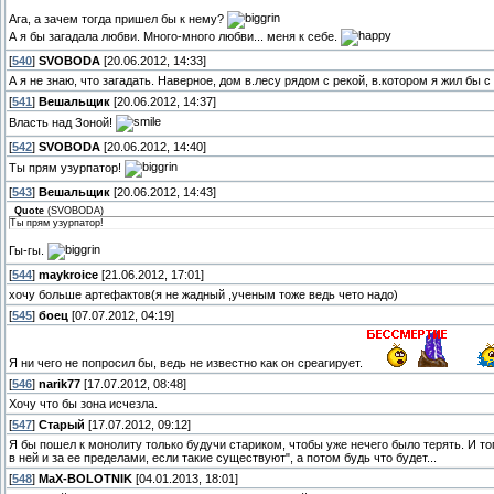
Ага, а зачем тогда пришел бы к нему?
А я бы загадала любви. Много-много любви... меня к себе.
[
540
]
SVOBODA
[20.06.2012, 14:33]
А я не знаю, что загадать. Наверное, дом в.лесу рядом с рекой, в.котором я жил бы
[
541
]
Вешальщик
[20.06.2012, 14:37]
Власть над Зоной!
[
542
]
SVOBODA
[20.06.2012, 14:40]
Ты прям узурпатор!
[
543
]
Вешальщик
[20.06.2012, 14:43]
Quote
(
SVOBODA
)
Ты прям узурпатор!
Гы-гы.
[
544
]
maykroice
[21.06.2012, 17:01]
хочу больше артефактов(я не жадный ,ученым тоже ведь чето надо)
[
545
]
боец
[07.07.2012, 04:19]
Я ни чего не попросил бы, ведь не известно как он среагирует.
[
546
]
narik77
[17.07.2012, 08:48]
Хочу что бы зона исчезла.
[
547
]
Старый
[17.07.2012, 09:12]
Я бы пошел к монолиту только будучи стариком, чтобы уже нечего было терять. И то
в ней и за ее пределами, если такие существуют", а потом будь что будет...
[
548
]
MaX-BOLOTNIK
[04.01.2013, 18:01]