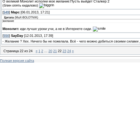
О великий Монолит исполни мое жилание:Пусть выйдет Сталкер 2
(блин опять кидалово)
[
549
]
Марс
[06.01.2013, 17:21]
Цитата
(
MaX-BOLOTNIK
)
жилание
Монолит:
иди лучше уроки учи, а не в Интернете сиди.
[
550
]
SayDay
[12.01.2013, 17:39]
- Желание ? Хех. Ничего бы не пожелала. Всё - чего можно добиться своими силами ,
Страница
22
из
24
«
1
2
…
20
21
22
23
24
»
Полная версия сайта