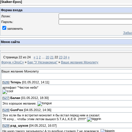
[
Stalker-Epos
]
Форма входа
Логин:
Пароль:
запомнить
Забыл
Меню сайта
Страница
22
из
24
«
1
2
…
20
21
22
23
24
»
Форум «ЭпоС»
»
Бар "У Незнакомца"
»
Ваше желание Монолиту
Ваше желание Монолиту
[
526
]
Тетерь
[01.05.2012, 14:11]
артефакт "Чистое небо"
[
527
]
Балан
[01.05.2012, 18:30]
Это хорошое желание.
[
528
]
GunFox
[04.05.2012, 14:36]
Ээх если бы я встретил монолит я бы встал перед ним и сказал:
"Я хочу... чтобы этим летом вышел S.T.A.L.K.E.R. 2!!!!!!"
[
529
]
рэд_шухов
[04.05.2012, 16:07]
Не надо такого загадывать! А то вообще сталкер 2 не дождемся.