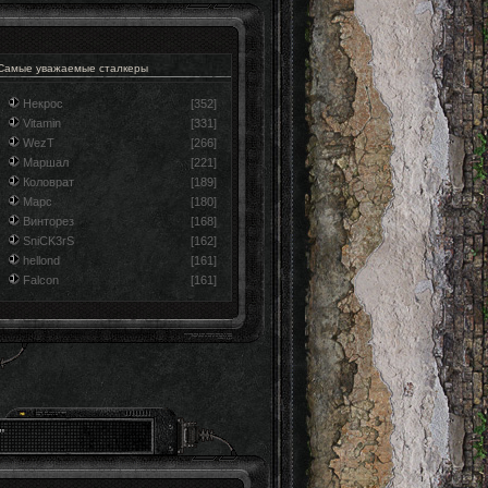
Самые уважаемые сталкеры
Некрос
[352]
Vitamin
[331]
WezT
[266]
Маршал
[221]
Коловрат
[189]
Марс
[180]
Винторез
[168]
SniCK3rS
[162]
hellond
[161]
Falcon
[161]
"