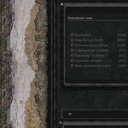
Популярные темы
Групировки
[2316]
Pimp My Gun World
[1807]
Охотники на мутантов
[1198]
С праздником, сталкер!
[717]
Разговоры "за жизнь"!
[651]
Смешные истории
[622]
Ваше желание Монолиту
[596]