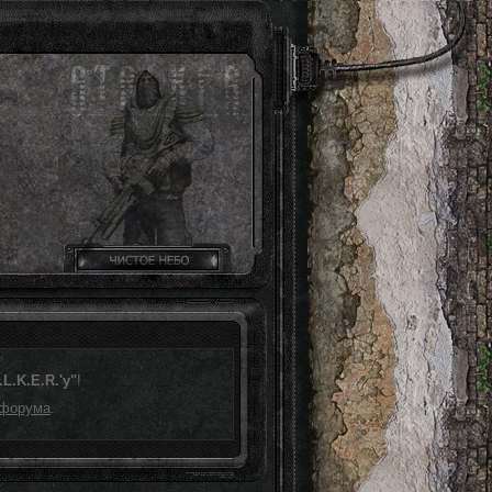
L.K.E.R.'у"
!
 форума
.