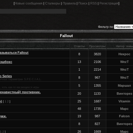
[
Новые сообщения
|
Сталкеры
|
Правила
|
Поиск
|
RSS
|
Регистрация
]
Фильтр по:
Fallout
Ответы
Просмотры
Автор темы
называться Fallout
8
3820
Некрос
трэшбокс
13
2106
WezT
1
2214
WezT
eo Series
8
967
WezT
чных параметрах S.P.E.C.I.A.L.
5
1355
Маршал
, хоть как-то касающихся игры
енавистный) противник.
20
1133
Винторез
о)
25
1687
Vitamin
[
1
2
]
48
1735
Марс
чки.
19
987
Falcon
8
827
Винторез
.
26
1669
Марс
1
2
]