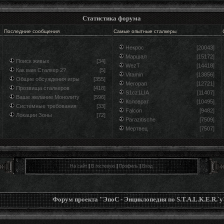
Статистика форума
Последние сообщения
Самые опытные сталкеры
Некрос
[20043]
Маршал
[15172]
Поиск живых
[34]
WezT
[14418]
Как вам Сталкер 2?
[5]
Vitamin
[13856]
Общие обсуждения игры
[355]
Мегорап
[12721]
Прозвища сталкеров
[418]
S1cz1LIA
[11407]
Ваше желание Монолиту
[596]
Коловрат
[10495]
Системные требования
[33]
Falcon
[9482]
Локации Зоны
[72]
Parazitische
[7509]
Мертвец
[7507]
На сайт
|
В гостевую
|
Профиль
|
Вход
Форум проекта "ЭпоС - Энциклопедия по S.T.A.L.K.E.R.`у