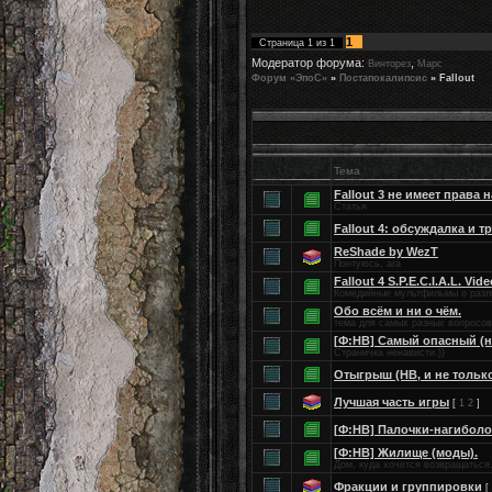
1
Страница
1
из
1
Модератор форума:
,
Винторез
Марс
Форум «ЭпоС»
»
Постапокалипсис
»
Fallout
Тема
Fallout 3 не имеет права 
Статья
Fallout 4: обсуждалка и 
ReShade by WezT
Понтуюсь, ага
Fallout 4 S.P.E.C.I.A.L. Vid
Комедийные мультфильмы о разли
Обо всём и ни о чём.
тема для самых разных вопросов
[Ф:НВ] Самый опасный (н
Страничка ненависти.))
Отыгрыш (НВ, и не тольк
Лучшая часть игры
[
1
2
]
[Ф:НВ] Палочки-нагиболо
[Ф:НВ] Жилище (моды).
Дом, куда хочется возвращаться
Фракции и группировки
[