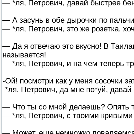
— *ля, Петрович, давай быстрее бе
— А засунь в обе дырочки по пальчик
— *ля, Петрович, это же розетка, х
— Да я отвечаю это вкусно! В Таил
называется!
— *ля, Петрович, и на чем теперь тр
-Ой! посмотри как у меня сосочки за
-*ля, Петрович, да мне по*уй, давай
— Что ты со мной делаешь? Опять т
— *ля, Петрович, с твоими кривыми
— Может, еще немножко поваляемся?