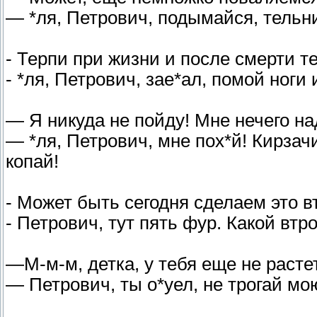
— *ля, Петрович, подымайся, тельни
- Терпи при жизни и после смерти т
- *ля, Петрович, зае*ал, помой ноги 
— Я никуда не пойду! Мне нечего на
— *ля, Петрович, мне пох*й! Кирзач
копай!
- Может быть сегодня сделаем это 
- Петрович, тут пять фур. Какой вт
—М-м-м, детка, у тебя еще не расте
— Петрович, ты о*уел, не трогай мо