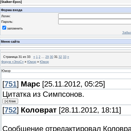
[
Stalker-Epos
]
Форма входа
Логин:
Пароль:
запомнить
Забыл
Меню сайта
Страница
31
из
33
«
1
2
…
29
30
31
32
33
»
Форум «ЭпоС»
»
Юмор
»
Юмор
Юмор
[
751
]
Марс
[25.11.2012, 05:25]
Цитатка из Симпсонов.
[
752
]
Коловрат
[28.11.2012, 18:11]
Сообщение отредактировал
Коловр