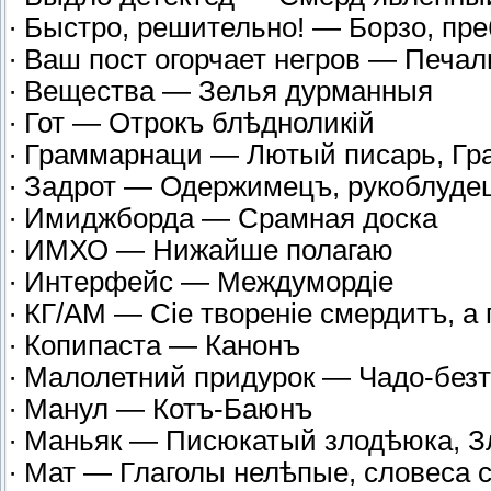
∙ Быстро, решительно! — Борзо, пре
∙ Ваш пост огорчает негров — Печал
∙ Вещества — Зелья дурманныя
∙ Гот — Отрокъ блѣдноликій
∙ Граммарнаци — Лютый писарь, Гр
∙ Задрот — Одержимецъ, рукоблуде
∙ Имиджборда — Срамная доска
∙ ИМХО — Нижайше полагаю
∙ Интерфейс — Междумордіе
∙ КГ/АМ — Сіе твореніе смердитъ, а
∙ Копипаста — Канонъ
∙ Малолетний придурок — Чадо-без
∙ Манул — Котъ-Баюнъ
∙ Маньяк — Писюкатый злодѣюка, 
∙ Мат — Глаголы нелѣпые, словеса