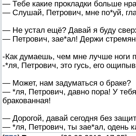
— Тебе какие прокладки больше нр
— Слушай, Петрович, мне по*уй, гла
— Не устал ещё? Давай я буду свер
— Петрович, зае*ал! Держи стремян
-Как думаешь, чем мне лучше ноги 
-*ля, Петрович, это гусь, его ощипы
— Может, нам задуматься о браке?
— *ля, Петрович, давно пора! У теб
бракованная!
— Дорогой, давай сегодня без защи
— *ля, Петрович, ты зае*ал, одень к