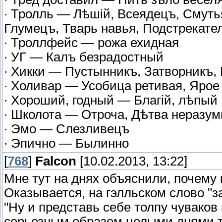
∙ Тролль — Лѣшій, Всеядецъ, Смуть
Глумецъ, Тварь навья, Подстрекател
∙ Троллфейс — рожа ехидная
∙ УГ — Калъ безрадостный
∙ Хикки — Пустынникъ, Затворникъ
∙ Холивар — Усобица ретивая, Ярое
∙ Хороший, годный — Благій, лѣпый
∙ Школота — Отроча, Дѣтва неразум
∙ Эмо — Слезливецъ
∙ Эпично — Былинно
[
768
]
Falcon
[10.02.2013, 13:22]
Мне тут на днях объяснили, почему 
Оказывается, на гэлльском слово "за
"Ну и представь себе толпу чуваков
серьезным образом целыми днями тя