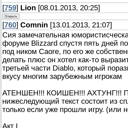
[
759
]
Lion
[08.01.2013, 20:25]
[
760
]
Comnin
[13.01.2013, 21:07]
Сия замечательная юмористисческа
форуме Blizzard спустя пять дней п
под ником Caore, по его же собств
делать плюс он хотел как-то вырази
третьей части Diablo, который пора
вкусу многим зарубежным игрокам
АТЕНШЕН!!! КОИШЕН!!! АХТУНГ!!! П
нижеследующий текст состоит из сп
только если уже прошли игру. (или 
Акт I