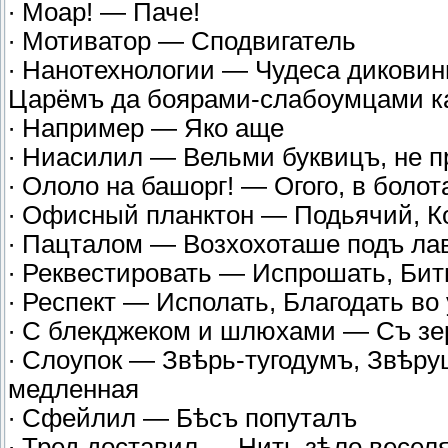
∙ Моар! — Паче!
∙ Мотиватор — Сподвигатель
∙ Нанотехнологии — Чудеса диковин
Царёмъ да боярами-слабоумцами ка
∙ Например — Яко аще
∙ Ниасилил — Вельми буквицъ, не п
∙ Ололо на башорг! — Огого, в болот
∙ Офисный планктон — Подьячий, Ко
∙ Пацталом — Возхохоташе подъ ла
∙ Реквестировать — Испрошать, Би
∙ Респект — Исполать, Благодать во
∙ C блекджеком и шлюхами — Съ зе
∙ Слоупок — Звѣрь-тугодумъ, Звѣр
медленная
∙ Сфейлил — Бѣсъ попуталъ
∙ Тред доставил — Нить зѣло весел