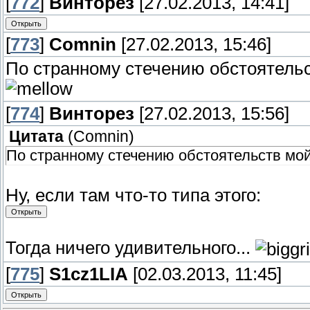
[
772
]
Винторез
[27.02.2013, 14:41]
[
773
]
Comnin
[27.02.2013, 15:46]
По странному стечению обстоятельс
[
774
]
Винторез
[27.02.2013, 15:56]
Цитата
(
Comnin
)
По странному стечению обстоятельств мой
Ну, если там что-то типа этого:
Тогда ничего удивительного...
[
775
]
S1cz1LIA
[02.03.2013, 11:45]