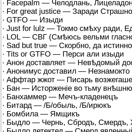
∙ Facepalm — Челодлань, Лицеладон
∙ For great justice — Заради Страшно
∙ GTFO — Изыди
∙ Just for lulz — Токмо смѣху ради, 
∙ LOL — СВГ (Смѣюсь вельми гласн
∙ Sad but true — Скорбно, да истинно
∙ Tits or GTFO — Перси али изыди
∙ Анон доставляет — Невѣдомый д
∙ Анонимус доставил — Незнамокто
∙ Аффтар жжот — Писарь возжегаш
∙ Бан — Исторженіе во тьму внѣшн
∙ Банхаммер — Мечъ-кладенецъ
∙ Битард — /Б/обыль, /Б/ирюкъ
∙ Бомбила — Ямщикъ
∙ Быдло — Чернь, Сбродъ, Смердъ,
∙ Быдло детектед — Смерд явленны