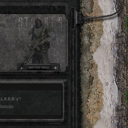
L.K.E.R.'у"
!
 форума
.