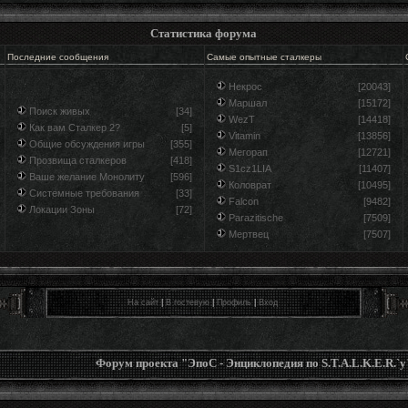
Статистика форума
Последние сообщения
Самые опытные сталкеры
Некрос
[20043]
Маршал
[15172]
Поиск живых
[34]
WezT
[14418]
Как вам Сталкер 2?
[5]
Vitamin
[13856]
Общие обсуждения игры
[355]
Мегорап
[12721]
Прозвища сталкеров
[418]
S1cz1LIA
[11407]
Ваше желание Монолиту
[596]
Коловрат
[10495]
Системные требования
[33]
Falcon
[9482]
Локации Зоны
[72]
Parazitische
[7509]
Мертвец
[7507]
На сайт
|
В гостевую
|
Профиль
|
Вход
Форум проекта "ЭпоС - Энциклопедия по S.T.A.L.K.E.R.`у