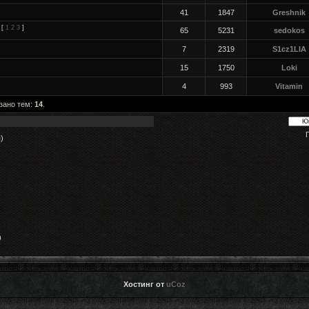
41
1847
Greshnik
[
1
2
3
]
65
5231
sedokos
7
2319
S1cz1LIA
15
1750
Loki
4
993
Vitamin
азано тем:
14
.
)
)
)
Хостинг от
uCoz