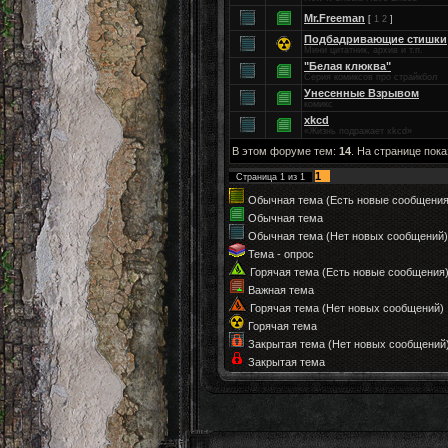
Mr.Freeman
[
1
2
]
Подбадривающие стишки
Мини цитатник, архив и т.п.
"Белая клюква"
Серия комиксов про страйкбол
Унесенные Взрывом
комикс
xkcd
«Жизнь подражает xkcd»
В этом форуме тем:
14
. На странице пок
1
Страница
1
из
1
Обычная тема (Есть новые сообщения
Обычная тема
Обычная тема (Нет новых сообщений)
Тема - опрос
Горячая тема (Есть новые сообщения
Важная тема
Горячая тема (Нет новых сообщений)
Горячая тема
Закрытая тема (Нет новых сообщений
Закрытая тема