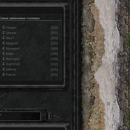
Самые уважаемые сталкеры
Некрос
[352]
Vitamin
[331]
WezT
[266]
Маршал
[221]
Коловрат
[189]
Марс
[180]
Винторез
[168]
SniCK3rS
[162]
hellond
[161]
Falcon
[161]
"