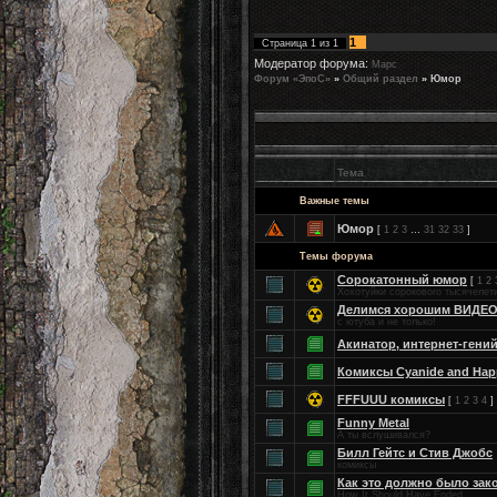
1
Страница
1
из
1
Модератор форума:
Марс
Форум «ЭпоС»
»
Общий раздел
»
Юмор
Тема
Важные темы
Юмор
[
1
2
3
…
31
32
33
]
Темы форума
Сорокатонный юмор
[
1
2
Хохотуйки сорокового тысячелет
Делимся хорошим ВИДЕО
с ютуба и не только!
Акинатор, интернет-гени
Комиксы Cyanide and Hap
FFFUUU комиксы
[
1
2
3
4
]
Funny Metal
А ты вслушивался?
Билл Гейтс и Стив Джобс
комиксы
Как это должно было зак
How It Should Have Ended