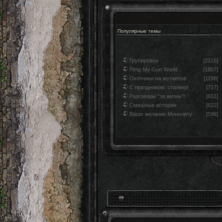
Популярные темы
Групировки
[2316]
Pimp My Gun World
[1807]
Охотники на мутантов
[1198]
С праздником, сталкер!
[717]
Разговоры "за жизнь"!
[651]
Смешные истории
[622]
Ваше желание Монолиту
[596]