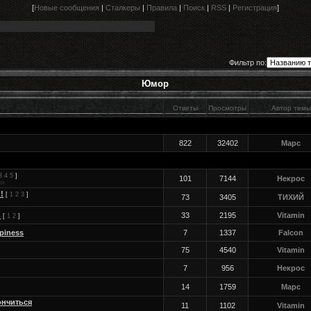
[
Новые сообщения
|
Сталкеры
|
Правила
|
Поиск
|
RSS
|
Регистрация
]
Фильтр по:
Юмор
Ответы
Просмотры
Автор темы
822
32402
Марс
3
4
5
]
101
7144
Некрос
ия
!
[
1
2
3
]
73
3405
ТИХИЙ
й
33
2195
Vitamin
[
1
2
]
piness
7
1337
Falcon
75
4540
Vitamin
7
956
Некрос
14
1759
Марс
ончиться
11
1102
Vitamin