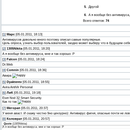
5
.
Другой
6
.
А я вообще без антивируса,
Всего ответов:
74
[
1
]
Марс
[05.01.2011, 18:13]
Антивирусов довольно много поэтому описал самые популярные.
Цель опроса, узнать выбор пользователей, заодно может выберу что в будущем себе 
[
2
]
1305Nikita
[05.01.2011, 18:20]
А я вообще без антивируса, мне и так хорошо :Р
[
3
]
Falcon
[05.01.2011, 18:24]
Dr.Web
[
4
]
Comnin
[05.01.2011, 18:36]
Авира
[
5
]
Dyakterev
[05.01.2011, 18:55]
Avira AntiVir Personal
[
6
]
ЛиК
[05.01.2011, 19:18]
Eset Nod 32 Smart Security.
Как то так
[
7
]
Мегорап
[05.01.2011, 20:37]
У меня аваст. И скажу честно 9но цензурно): Антивирус фигня, опасные почти не лов
[
8
]
Коловрат
[05.01.2011, 20:57]
Quote
(
1305Nikita
)
А я вообще без антивируса, мне и так хорошо :Р