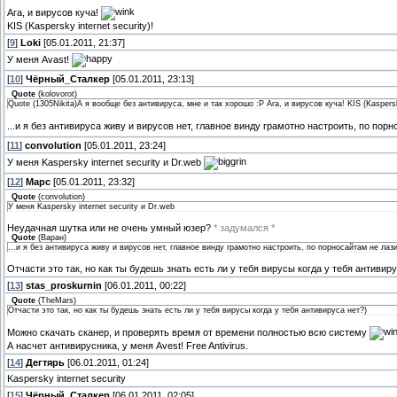
Ага, и вирусов куча!
KIS (Kaspersky internet security)!
[
9
]
Loki
[05.01.2011, 21:37]
У меня Avast!
[
10
]
Чёрный_Сталкер
[05.01.2011, 23:13]
Quote
(
kolovorot
)
Quote (1305Nikita)А я вообще без антивируса, мне и так хорошо :Р Ага, и вирусов куча! KIS (Kaspersky
...и я без антивируса живу и вирусов нет, главное винду грамотно настроить, по по
[
11
]
convolution
[05.01.2011, 23:24]
У меня Kaspersky internet security и Dr.web
[
12
]
Марс
[05.01.2011, 23:32]
Quote
(
convolution
)
У меня Kaspersky internet security и Dr.web
Неудачная шутка или не очень умный юзер?
* задумался *
Quote
(
Варан
)
...и я без антивируса живу и вирусов нет, главное винду грамотно настроить, по порносайтам не ла
Отчасти это так, но как ты будешь знать есть ли у тебя вирусы когда у тебя антивиру
[
13
]
stas_proskurnin
[06.01.2011, 00:22]
Quote
(
TheMars
)
Отчасти это так, но как ты будешь знать есть ли у тебя вирусы когда у тебя антивируса нет?)
Можно скачать сканер, и проверять время от времени полностью всю систему
А насчет антивирусника, у меня Avest! Free Antivirus.
[
14
]
Дегтярь
[06.01.2011, 01:24]
Kaspersky internet security
[
15
]
Чёрный_Сталкер
[06.01.2011, 02:05]