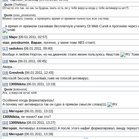
Quote
(
TheMars
)
Отчасти это так, но как ты будешь знать есть ли у тебя вирусы когда у тебя антивируса нет?)
Quote
(
stas_proskurnin
)
Можно скачать сканер, и проверять время от времени полностью всю систему
...я время от времени скачиваю бесплатную утилиту Dr.Web Curelt и прогоняю через н
[
16
]
Марс
[06.01.2011, 02:57]
stas_proskurnin
,
Варан
, логично, у меня тоже АВЗ стоит)
[
17
]
sedokos
[06.01.2011, 09:40]
Вообще я люблю Нортон, но на джанном этапе жизни пользуюсь Авастом
Тоже 
[
18
]
Vano
[06.01.2011, 09:45]
Авира...
[
19
]
Greshnik
[06.01.2011, 12:43]
Microsoft Security Essentials,тоже не плохой антивирус.
[
20
]
1305Nikita
[06.01.2011, 13:19]
Quote
(
kolovorot
)
Ага, и вирусов куча! wink
Особенно когда форматируешь!
А почему нет антивируса так он сдох в прямом смысле слова))))
[
21
]
Мегорап
[06.01.2011, 13:22]
1305Nikita
, не понял? как это?
[
22
]
1305Nikita
[06.01.2011, 13:27]
Мегорап
, Антивирус взломали)))) А после этого нафиг форматировал, винду переуст
[
23
]
Мегорап
[06.01.2011, 13:28]