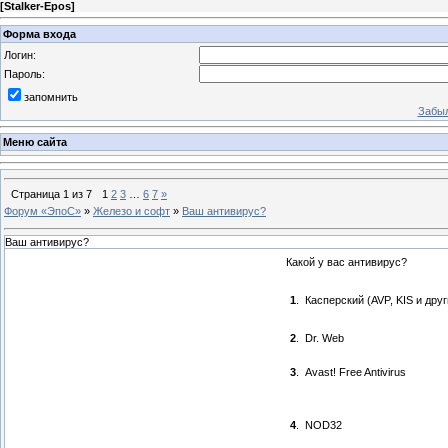
[
Stalker-Epos
]
Форма входа
Логин:
Пароль:
запомнить
Забыл
Меню сайта
Страница
1
из
7
1
2
3
…
6
7
»
Форум «ЭпоС»
»
Железо и софт
»
Ваш антивирус?
Ваш антивирус?
Какой у вас антивирус?
1
.
Касперский (AVP, KIS и друг
2
.
Dr. Web
3
.
Avast! Free Antivirus
4
.
NOD32