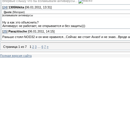
Впервые слышу что бы взламывали антивирусы...
[
24
]
1305Nikita
[06.01.2011, 13:31]
Quote
(
Мегорап
)
взламывали антивирусы
Ну а как это объяснить?
Антивирус не работает, не открывается и без защиты)))
[
25
]
Parazitische
[06.01.2011, 14:15]
Раньше стоял NOD32 и он мне нравился...Сейчас же стоит Avast! и не знаю...Вроде а
Страница
1
из
7
1
2
3
…
6
7
»
Полная версия сайта