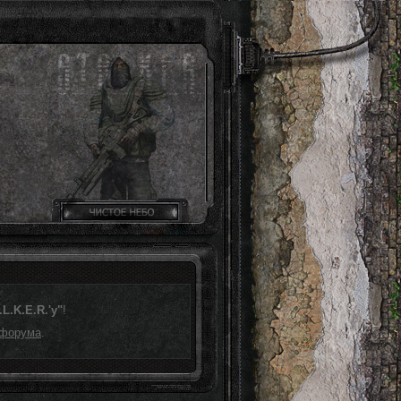
L.K.E.R.'у"
!
 форума
.