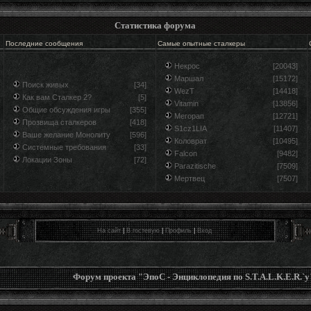
Статистика форума
Последние сообщения
Самые опытные сталкеры
Некрос
[20043]
Маршал
[15172]
Поиск живых
[34]
WezT
[14418]
Как вам Сталкер 2?
[5]
Vitamin
[13856]
Общие обсуждения игры
[355]
Мегорап
[12721]
Прозвища сталкеров
[418]
S1cz1LIA
[11407]
Ваше желание Монолиту
[596]
Коловрат
[10495]
Системные требования
[33]
Falcon
[9482]
Локации Зоны
[72]
Parazitische
[7509]
Мертвец
[7507]
На сайт
|
В гостевую
|
Профиль
|
Вход
Форум проекта "ЭпоС - Энциклопедия по S.T.A.L.K.E.R.`у