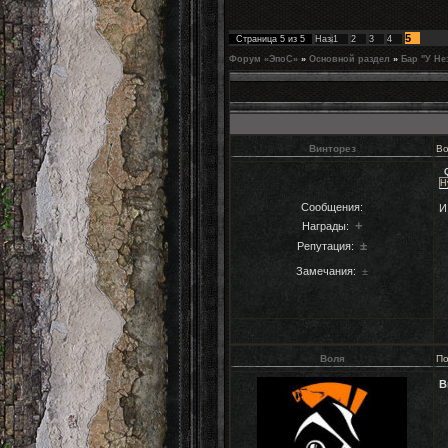
5
Страница
5
из
5
Назад
1
2
3
4
Форум «ЭпоС»
»
Основной раздел
»
Бар "У Не
Винторез
Во
Н
Сообщения:
И
+
Награды:
±
Репутация:
Замечания:
±
Воля
По
В