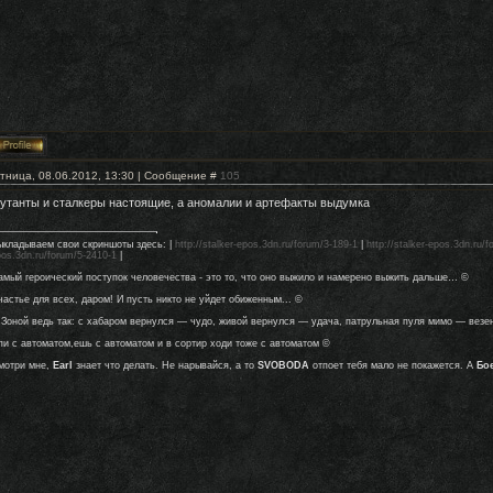
тница, 08.06.2012, 13:30 | Сообщение #
105
утанты и сталкеры настоящие, а аномалии и артефакты выдумка
ыкладываем свои скриншоты здесь: |
http://stalker-epos.3dn.ru/forum/3-189-1
|
http://stalker-epos.3dn.ru/
pos.3dn.ru/forum/5-2410-1
|
амый героический поступок человечества - это то, что оно выжило и намерено выжить дальше… ©
частье для всех, даром! И пусть никто не уйдет обиженным... ©
 Зоной ведь так: с хабаром вернулся — чудо, живой вернулся — удача, патрульная пуля мимо — везе
пи с автоматом,ешь с автоматом и в сортир ходи тоже с автоматом ©
мотри мне,
Earl
знает что делать. Не нарывайся, а то
SVOBODA
отпоет тебя мало не покажется. А
Бо