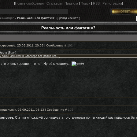
[
Новые сообщения
|
Сталкеры
|
Правила
|
Поиск
|
RSS
|
Регистрация
]
знакомца"
»
Реальность или фантазия?
(Правда или нет?)
Реальность или фантазия?
скресенье, 25.09.2011, 20:59 | Сообщение #
101
Quote
(
Воля
)
у такой Зоны как в Сталкере всё равно нет...(
 это очень хорошо, что нет. Ну её к лешему...
недельник, 26.09.2011, 08:13 | Сообщение #
102
инторез
, С этим я пожалуй соглашусь,а то сталкерам почти каждый раз пришлось бы 