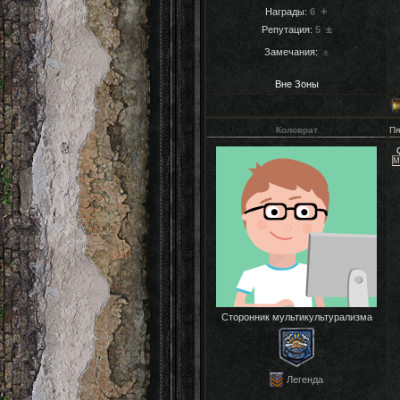
+
Награды:
6
±
Репутация:
5
Замечания:
±
Вне Зоны
Коловрат
Пя
М
Сторонник мультикультурализма
Легенда