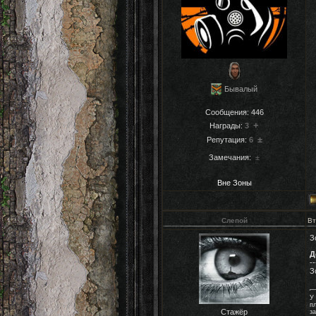
Бывалый
Сообщения:
446
+
Награды:
3
±
Репутация:
6
Замечания:
±
Вне Зоны
Слепой
Вт
З
Д
--
З
У
п
Стажёр
за