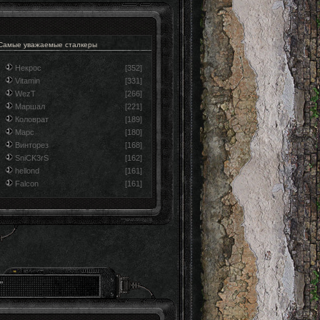
Самые уважаемые сталкеры
Некрос
[352]
Vitamin
[331]
WezT
[266]
Маршал
[221]
Коловрат
[189]
Марс
[180]
Винторез
[168]
SniCK3rS
[162]
hellond
[161]
Falcon
[161]
"