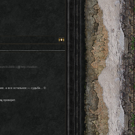
forum/4-2409-1
| |
http://stalker-
ние, а все остальное — судьба… ©
ец
проверит.