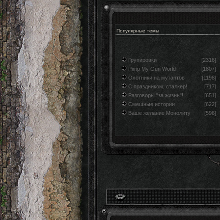
Популярные темы
Групировки
[2316]
Pimp My Gun World
[1807]
Охотники на мутантов
[1198]
С праздником, сталкер!
[717]
Разговоры "за жизнь"!
[651]
Смешные истории
[622]
Ваше желание Монолиту
[596]