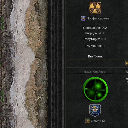
Профессионал
Сообщения:
902
+
Награды:
4
±
Репутация:
9
Замечания:
±
Вне Зоны
Влад_Снайпер
По
К
P
Опытный