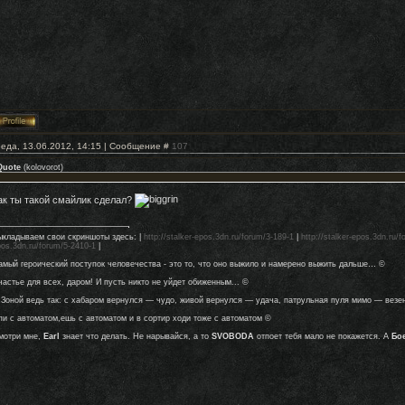
еда, 13.06.2012, 14:15 | Сообщение #
107
Quote
(
kolovorot
)
ак ты такой смайлик сделал?
ыкладываем свои скриншоты здесь: |
http://stalker-epos.3dn.ru/forum/3-189-1
|
http://stalker-epos.3dn.ru/
pos.3dn.ru/forum/5-2410-1
|
амый героический поступок человечества - это то, что оно выжило и намерено выжить дальше… ©
частье для всех, даром! И пусть никто не уйдет обиженным... ©
 Зоной ведь так: с хабаром вернулся — чудо, живой вернулся — удача, патрульная пуля мимо — везе
пи с автоматом,ешь с автоматом и в сортир ходи тоже с автоматом ©
мотри мне,
Earl
знает что делать. Не нарывайся, а то
SVOBODA
отпоет тебя мало не покажется. А
Бо