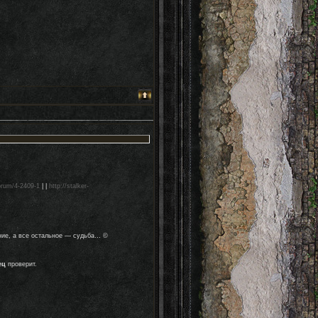
forum/4-2409-1
| |
http://stalker-
ние, а все остальное — судьба… ©
ец
проверит.