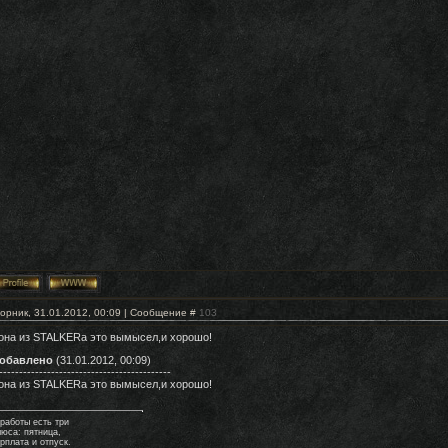
орник, 31.01.2012, 00:09 | Сообщение #
103
она из STALKERа это вымысел,и хорошо!
обавлено
(31.01.2012, 00:09)
-------------------------------------------
она из STALKERа это вымысел,и хорошо!
 работы есть три
люса: пятница,
рплата и отпуск.