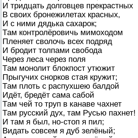
И тридцать долговцев прекрастных
В своих бронежилетах красных,
И с ними дядька сахарок;
Там контролёровичь мимоходом
Пленяет сволочь всех подряд
И бродит толпами свобода
Через леса через поля
Там монолит блокпост утюжит
Прыгучих снорков стая кружит;
Там плоть с распухшею балдой
Идёт, бредёт сама сабой
Там чей то труп в канаве чахнет
Там русский дух, там Русью пахнет!
И там я был, но-стоп я пил;
Видать совсем я дуб зелёный;