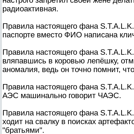
радиоактивная.
Правила настоящего фана S.T.A.L.K.
паспорте вместо ФИО написана клич
Правила настоящего фана S.T.A.L.K.
вляпавшись в коровью лепёшку, отме
аномалия, ведь он точно помнит, чт
Правила настоящего фана S.T.A.L.K
АЭС машинально говорит ЧАЭС.
Правила настоящего фана S.T.A.L.K
ходит на свалку в поисках артефак
"братьями".