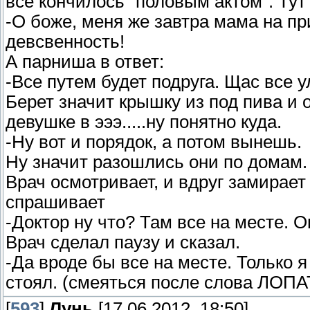
все кончилось "половым актом". Тут
-О боже, меня же завтра мама на пр
девсвенность!
А парниша в ответ:
-Все путем будет подруга. Щас все 
Берет значит крышку из под пива и 
девушке в эээ.....ну понятно куда.
-Ну вот и порядок, а потом вынешь.
Ну значит разошлись они по домам.
Врач осмотривает, и вдруг замирает
спрашивает
-Доктор ну что? Там все на месте. 
Врач сделал паузу и сказал.
-Да вроде бы все на месте. Только я
стоял. (смеяться после слова ЛО
[
593
]
Лунь
[17.06.2012, 18:50]