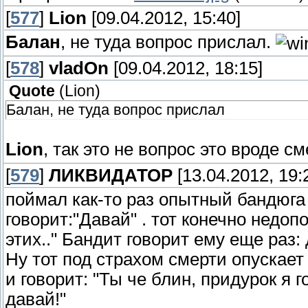
[
577
]
Lion
[09.04.2012, 15:40]
Балан
, не туда вопрос прислал.
[
578
]
vladOn
[09.04.2012, 18:15]
Quote
(
Lion
)
Балан, не туда вопрос прислал
Lion
, так это не вопрос это вроде 
[
579
]
ЛИКВИДАТОР
[13.04.2012, 19:
поймал как-то раз опытный бандюга 
говорит:"Давай" . тот конечно недопо
этих.." Бандит говорит ему еще раз:
Ну тот под страхом смерти опускае
и говорит: "Ты че блин, придурок я
давай!"