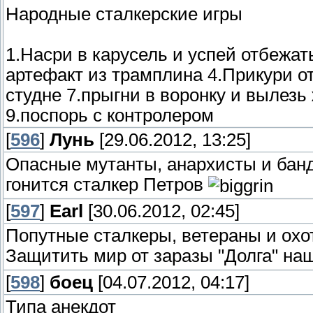
Народные сталкерские игры
1.Насри в карусель и успей отбежат
артефакт из трамплина 4.Прикури от
студне 7.прыгни в воронку и вылезь
9.поспорь с контролером
[
596
]
Лунь
[29.06.2012, 13:25]
Опасные мутанты, анархисты и банд
гонится сталкер Петров
[
597
]
Earl
[30.06.2012, 02:45]
Попутные сталкеры, ветераны и охо
Защитить мир от заразы "Долга" на
[
598
]
боец
[04.07.2012, 04:17]
Типа анекдот