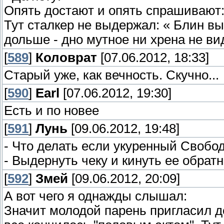
Опять достают и опять спрашивают:
Тут сталкер не выдержал: « Блин вы
дольше - дно мутное ни хрена не ви
[
589
]
Коловрат
[07.06.2012, 18:33]
Старый уже, как вечность. Скучно...
[
590
]
Earl
[07.06.2012, 19:30]
Есть и по новее
[
591
]
Лунь
[09.06.2012, 19:48]
- Что делать если укуренный Свобод
- Выдернуть чеку и кинуть ее обратн
[
592
]
Змей
[09.06.2012, 20:09]
А вот чего я однажды слышал:
Значит молодой парень пригласил де