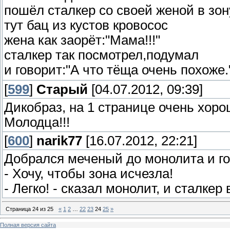
пошёл сталкер со своей женой в зон
тут бац из кустов кровосос
жена как заорёт:"Мама!!!"
сталкер так посмотрел,подумал
и говорит:"А что тёща очень похоже
[
599
]
Старый
[04.07.2012, 09:39]
Дикобраз, на 1 странице очень хоро
Молодца!!!
[
600
]
narik77
[16.07.2012, 22:21]
Добрался меченый до монолита и го
- Хочу, чтобы зона исчезла!
- Легко! - сказал монолит, и сталке
Страница
24
из
25
«
1
2
…
22
23
24
25
»
Полная версия сайта