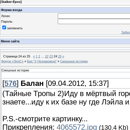
[
Stalker-Epos
]
Форма входа
Логин:
Пароль:
запомнить
Забыл
Меню сайта
Страница
24
из
25
«
1
2
…
22
23
24
25
»
Форум «ЭпоС»
»
Бар "У Незнакомца"
»
Смешные истории
Смешные истории
[
576
]
Балан
[09.04.2012, 15:37]
(Тайные Тропы 2)Иду в мёртвый гор
знаете...иду к их базе ну где Лэйла и 
P.S.-смотрите картинку...
Прикрепления:
4065572.jpg
(130.4 Kb)