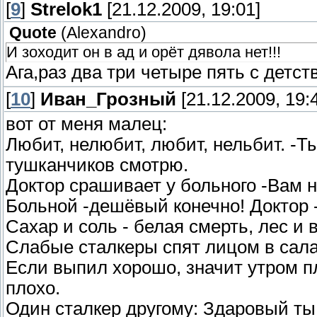
[
9
]
Strelok1
[21.12.2009, 19:01]
Quote
(
Alexandro
)
И зоходит он в ад и орёт дявола нет!!!
Ага,раз два три четыре пять с детс
[
10
]
Иван_Грозный
[21.12.2009, 19:
вот от меня малец:
Любит, нелюбит, любит, нельбит. -Ты
тушканчиков смотрю.
Доктор срашивает у больного -Вам 
Больной -дешёвый конечно! Доктор
Сахар и соль - белая смерть, лес и 
Слабые сталкеры спят лицом в сала
Если выпил хорошо, значит утром п
плохо.
Один сталкер другому: Здаровый ты 