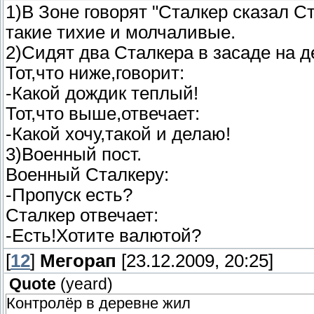
1)В Зоне говорят "Сталкер сказал С
такие тихие и молчаливые.
2)Сидят два Сталкера в засаде на 
Тот,что ниже,говорит:
-Какой дождик теплый!
Тот,что выше,отвечает:
-Какой хочу,такой и делаю!
3)Военный пост.
Военный Сталкеру:
-Пропуск есть?
Сталкер отвечает:
-Есть!Хотите валютой?
[
12
]
Мегорап
[23.12.2009, 20:25]
Quote
(
yeard
)
Контролёр в деревне жил