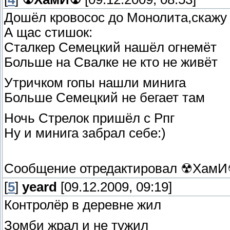
Дошёл кровосос до Монолита,скажу
А щас стишок:
Сталкер Семецкий нашёл огнемёт
Больше на Свалке не кто не живёт
Утричком гопы нашли минига
Больше Семецкий не бегает там
Ночь Стрелок пришёл с Рпг
Ну и минига забрал себе:)
Сообщение отредактировал
☢ХамИ
[
5
]
yeard
[09.12.2009, 09:19]
Контролёр в деревне жил
Зомби жрал и не тужил