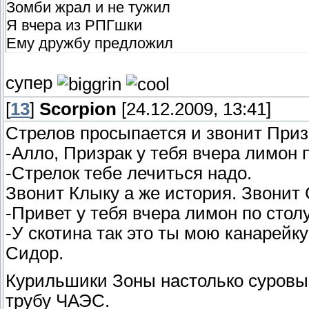
Зомби жрал и не тужил
Я вчера из РПГшки
Ему дружбу предложил
супер
[
13
]
Scorpion
[24.12.2009, 13:41]
Стрелов просыпается и звонит Приз
-Алло, Призрак у тебя вчера лимон 
-Стрелок тебе лечиться надо.
Звонит Клыку а же история. Звонит
-Привет у тебя вчера лимон по стол
-У скотина так это ты мою канарейк
Сидор.
Курильшики Зоны настолько суровые
трубу ЧАЭС.