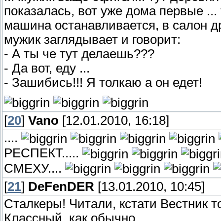
показалась, вот уже дома первые ... 
машина останавливается, в салон д
мужик заглядывает и говорит:
- А ты че тут делаешь???
- Да вот, еду ...
- Зашибись!!! Я толкаю а он едет!
[
20
]
Vano
[12.01.2010, 16:18]
....
РЕСПЕКТ.....
СМЕХУ....
[
21
]
DeFenDER
[13.01.2010, 10:45]
Сталкеры! Читали, кстати Вестник т
Классный, как обычно.