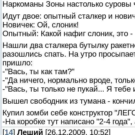
Наркоманы Зоны настолько суровы ч
Идут двое: опытный сталкер и нович
Новичек: Ой, слоник!
Опытный: Какой нафиг слоник, это - 
Нашли два сталкера бутылку ракетно
разошлись спать. На утро просыпае
пришло:
-"Вась, ты как там?"
-"Да ничего, нормально вроде, тольк
-"Вась, ты только не пукай... Я тебе
Вышел свободник из тумана - кончил
Купил зомби себе конструктор "ЛЕГО
-На коробке тут написано "2-4 года",
[
14
]
Леший
[26.12.2009, 10:52]