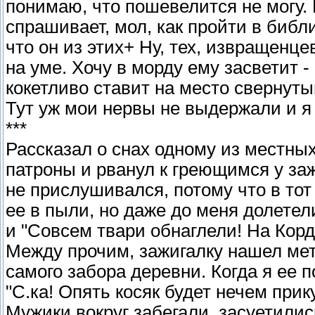
понимаю, что пошевелится не могу. 
спрашивает, мол, как пройти в библи
что он из этих+ Ну, тех, извращенце
на уме. Хочу в морду ему засветит -
кокетливо ставит на место свернуты
Тут уж мои нервы не выдержали и я 
***
Рассказал о снах одному из местных
патроны и рванул к греющимся у за
не прислушивался, потому что в тот
ее в пыли, но даже до меня долете
и "Совсем твари обнаглели! На Корд
Между прочим, зажигалку нашел метр
самого забора деревни. Когда я ее 
"С.ка! Опять косяк будет нечем прик
Мужики вокруг забегали, засуетилис