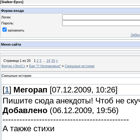
[
Stalker-Epos
]
Форма входа
Логин:
Пароль:
запомнить
Забыл
Меню сайта
Страница
1
из
25
1
2
3
…
24
25
»
Форум «ЭпоС»
»
Бар "У Незнакомца"
»
Смешные истории
Смешные истории
[
1
]
Мегорап
[07.12.2009, 10:26]
Пишите сюда анекдоты! Чтоб не ску
Добавлено
(06.12.2009, 19:56)
---------------------------------------------
А также стихи