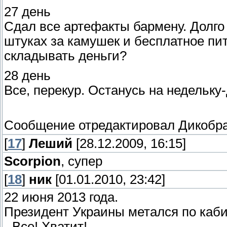
27 день
Сдал все артефакты бармену. Долго
штуках за камушек и бесплатное пит
складывать деньги?
28 день
Все, перекур. Останусь на недельку
Сообщение отредактировал
Дикобр
[
17
]
Леший
[28.12.2009, 16:15]
Scorpion
, супер
[
18
]
ник
[01.01.2010, 23:42]
22 июня 2013 года.
Президент Украины метался по каби
- Все! Хватит!