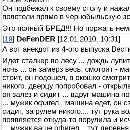
Он подбежал к своему столу и нажа
полетели прямо в чернобыльскую зо
Это полный БРЕД!!! Но поржать не
[
19
]
DeFenDER
[12.01.2010, 10:31]
А вот анекдот из 4-ого выпуска Вест
Идет сталкер по лесу ... дождь лупит
ночь ... он замерз весь, смотрит - м
стоит, он подошел, в окошко смотрит
никого. дверцу попробовал - открыла
он залез и сидит ... вдруг машина п
... мужик офигел.. машина едет, он с
сидит, за рулем никого.... тут рука в
появляется откуда-то порулила и ис
... мужик ваще офигел... тут деревня