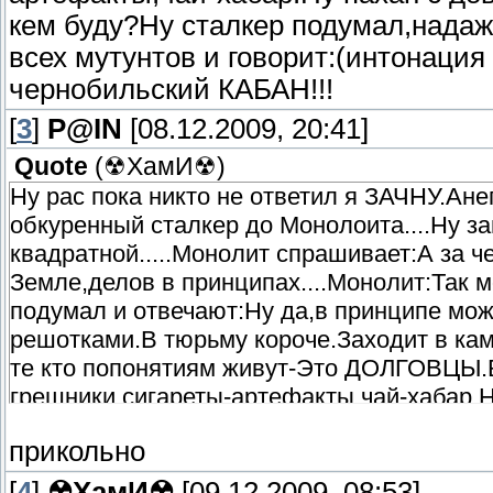
кем буду?Ну сталкер подумал,надаж
всех мутунтов и говорит:(интонаци
чернобильский КАБАН!!!
[
3
]
P@IN
[08.12.2009, 20:41]
Quote
(
☢ХамИ☢
)
Ну рас пока никто не ответил я ЗАЧНУ.Ане
обкуренный сталкер до Монолоита....Ну з
квадратной.....Монолит спрашивает:А за ч
Земле,делов в принципах....Монолит:Так 
подумал и отвечают:Ну да,в принципе можн
решотками.В тюрьму короче.Заходит в кам
те кто попонятиям живут-Это ДОЛГОВЦЫ
грешники,сигареты-артефакты,чай-хабар.Н
тада кем буду?Ну сталкер подумал,надаж 
прикольно
мутунтов и говорит:(интонация восхищени
КАБАН!!!
[
4
]
☢ХамИ☢
[09.12.2009, 08:53]