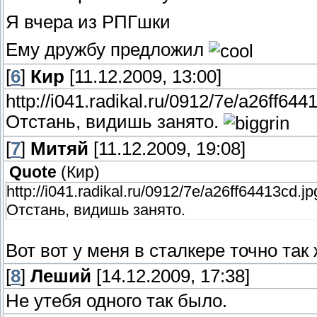
Я вчера из РПГшки
Ему дружбу предложил
[
6
]
Кир
[11.12.2009, 13:00]
http://i041.radikal.ru/0912/7e/a26ff644
Отстань, видишь занято.
[
7
]
Митяй
[11.12.2009, 19:08]
Quote
(
Кир
)
http://i041.radikal.ru/0912/7e/a26ff64413cd.jp
Отстань, видишь занято.
Вот вот у меня в сталкере точно так
[
8
]
Леший
[14.12.2009, 17:38]
Не утебя одного так было.