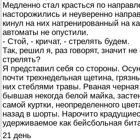
Медленно стал красться по направл
насторожились и неуверенно направ
кинул на них натренированный на к
автоматы не опустили.
- Стой, - кричат, - стрелять будем.
Так, решил я, раз говорят, значит не
стрелять?
Я представил себя со стороны. Осу
почти трехнедельная щетина, грязн
них стеблями травы. Рваная черная 
бывшая некогда белой майка, заст
самой куртки, неопределенного цве
назад в шорты. Нарочито крадущиеся
удерживаемое как бейсбольная бита
21 день