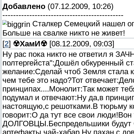
Добавлено
(07.12.2009, 10:26)
---------------------------------------------
Сталкер Семецкий нашел о
Больше на свалке никто не живет!
[
2
]
☢ХамИ☢
[08.12.2009, 09:03]
Ну рас пока никто не ответил я ЗАЧН
полтергейста":Дошёл обкуренный ст
желание:Сделай чтоб Земля стала к
чем тебе это надо?Тот отвечает:Дел
принципах....Монолит:Так может те
подумал и отвечают:Ну да,в принцип
настоящую,с решотками.В тюрьму ко
говорит:О да тут все свои люди!Вон
ДОЛГОВЦЫ.Беспредельшики будут 
артефакты,чай-хабар.Ну пахан с до