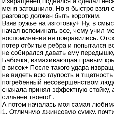
Извращенец поднялся и сделал неск
меня затошнило. Но я быстро взял с
разговор должен быть коротким.
Взяв ружье на изготовку+ Ну, в смыс
начал вспоминать все, чему учил м
воспоминания не понравились. Отск
потер отбитые ребра и попытался в
не собирался давать ему передышку
Бабочка, взмахивающая правым крыл
в висок+ После такого удара извращ
не видеть всю глупость и тщетность 
погребенный несовершенством людей
сначала принял эффектную стойку, 
сильнее твоего!".
А потом началась моя самая любима
1. Отличную джинсовую сумку, почт