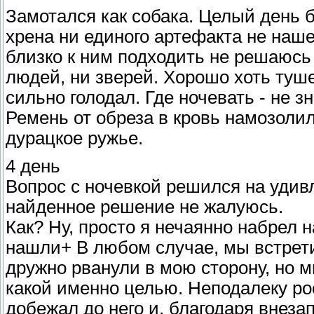
Замотался как собака. Целый день б
хрена ни единого артефакта не наше
близко к ним подходить не решаюсь 
людей, ни зверей. Хорошо хоть туше
сильно голодал. Где ночевать - не з
Ремень от обреза в кровь намозоли
дурацкое ружье.
4 день
Вопрос с ночевкой решился на удив
найденное решение не жалуюсь.
Как? Ну, просто я нечаянно набрел н
нашли+ В любом случае, мы встрети
дружно рванули в мою сторону, но мн
какой именно целью. Неподалеку ро
добежал до него и, благодаря внез