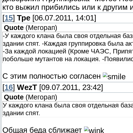
кто выжил прибились или к другим 
[
15
]
Тре
[06.07.2011, 14:01]
Quote
(
Мегорап
)
-У каждого клана была своя отдельная база
здании спят. -Каждая группировка была ак
-За каждой локацией (Кроме ЧАЭС, Припят
побольше мутантов на локация. -Появили
С этим полностью согласен
[
16
]
WezT
[09.07.2011, 23:42]
Quote
(
Мегорап
)
У каждого клана была своя отдельная база,
здании спят.
Общая беда сближает