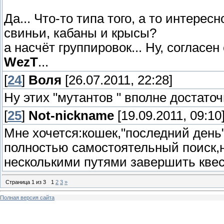
Да... Что-то типа того, а то интере
свиньи, кабаны и крысы?
а насчёт группировок... Ну, согласе
WezT
...
[
24
]
Воля
[26.07.2011, 22:28]
Ну этих "мутантов " вполне достато
[
25
]
Not-nickname
[19.09.2011, 09:10
Мне хочется:кошек,"последний день
полностью самостоятельный поиск,на
несколькими путями завершить квес
Страница
1
из
3
1
2
3
»
Полная версия сайта