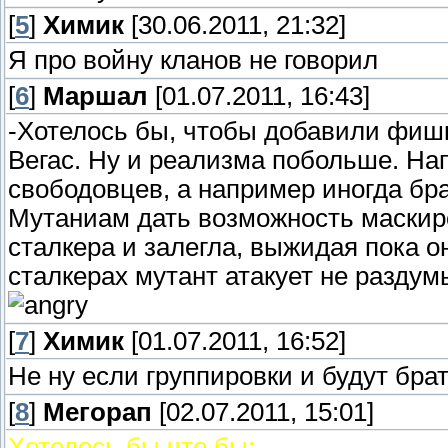
[
5
]
Химик
[30.06.2011, 21:32]
Я про войну кланов не говорил
[
6
]
Маршал
[01.07.2011, 16:43]
-Хотелось бы, чтобы добавили фиш
Вегас. Ну и реализма побольше. На
свободовцев, а например иногда бра
Мутаниам дать возможность маскир
сталкера и залегла, выжидая пока о
сталкерах мутант атакует не раздумы
[
7
]
Химик
[01.07.2011, 16:52]
Не ну если группировки и будут брат
[
8
]
Мегорап
[02.07.2011, 15:01]
Хотелось бы что бы: