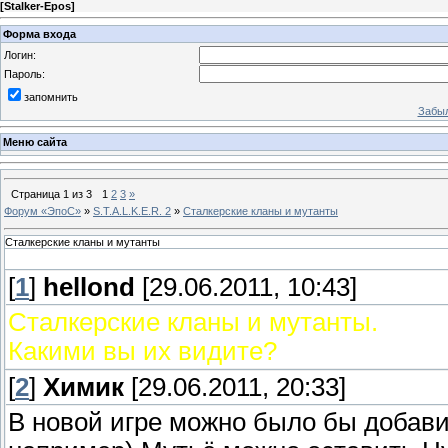
[
Stalker-Epos
]
Форма входа
Логин:
Пароль:
запомнить
Забыл
Меню сайта
Страница
1
из
3
1
2
3
»
Форум «ЭпоС»
»
S.T.A.L.K.E.R. 2
»
Сталкерские кланы и мутанты
Сталкерские кланы и мутанты
[
1
]
hellond
[29.06.2011, 10:43]
Сталкерские кланы и мутанты.
Какими вы их видите?
[
2
]
Химик
[29.06.2011, 20:33]
В новой игре можно было бы добави