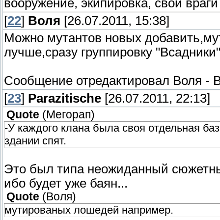
вооружение, экипировка, свои враги 
[
22
]
Воля
[26.07.2011, 15:38]
Можно мутантов новых добавить,м
лучше,сразу группировку "Всадники"
Сообщение отредактировал
Воля
-
В
[
23
]
Parazitische
[26.07.2011, 22:13]
Quote
(
Мегорап
)
-У каждого клана была своя отдельная база
здании спят.
Это был типа неожиданный сюжетный
ибо будет уже баян...
Quote
(
Воля
)
мутированых лошедей например.