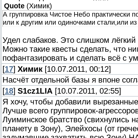
Quote
(
Химик
)
А группировка Чистое Небо практически п
или к другим или одиночками стали,или и
Удел слабаков. Это слишком лёгкий 
Можно такие квесты сделать, что ник
пофантазировать и сделать всё с у
[
17
]
Химик
[10.07.2011, 00:12]
Насчёт отдельной базы я впоне сог
[
18
]
S1cz1LIA
[10.07.2011, 02:55]
Я хочу, чтобы добавили вырезанные
Лучше всего группировок-агрессоров
Луиминское братство (свихнулись н
планету в Зону), Элейхосы (от грече
задумавшие захватить всю Зону) НА