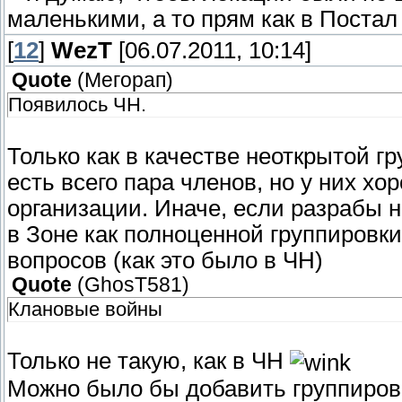
маленькими, а то прям как в Постал
[
12
]
WezT
[06.07.2011, 10:14]
Quote
(
Мегорап
)
Появилось ЧН.
Только как в качестве неоткрытой гру
есть всего пара членов, но у них хо
организации. Иначе, если разрабы 
в Зоне как полноценной группировки
вопросов (как это было в ЧН)
Quote
(
GhosT581
)
Клановые войны
Только не такую, как в ЧН
Можно было бы добавить группировк