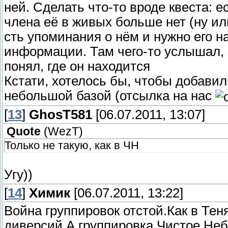
ней. Сделать что-то вроде квеста: е
члена её в живых больше нет (ну или
сть упоминания о нём и нужно его 
информации. Там чего-то услышал, з
понял, где он находится
Кстати, хотелось бы, чтобы добави
небольшой базой (отсылка на нас
[
13
]
GhosT581
[06.07.2011, 13:07]
Quote
(
WezT
)
Только не такую, как в ЧН
Угу))
[
14
]
Химик
[06.07.2011, 13:22]
Война группировок отстой.Как в Тен
диверсий.А группировка Чистое Неб