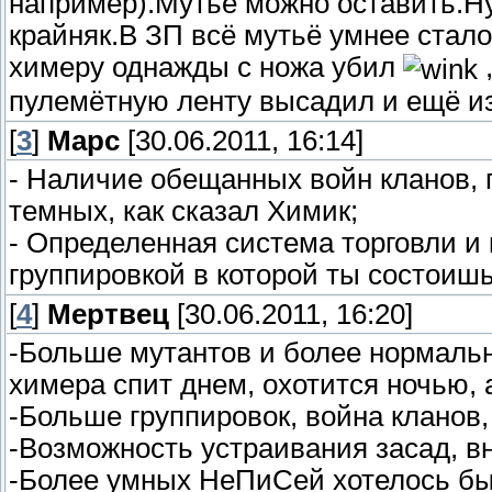
например).Мутьё можно оставить.Н
крайняк.В ЗП всё мутьё умнее стало
химеру однажды с ножа убил
,
пулемётную ленту высадил и ещё и
[
3
]
Марс
[30.06.2011, 16:14]
- Наличие обещанных войн кланов, 
темных, как сказал Химик;
- Определенная система торговли и
группировкой в которой ты состоиш
[
4
]
Мертвец
[30.06.2011, 16:20]
-Больше мутантов и более нормальн
химера спит днем, охотится ночью, а
-Больше группировок, война кланов,
-Возможность устраивания засад, вн
-Более умных НеПиСей хотелось бы