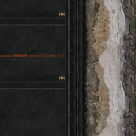
MakSuN
дактировал
-
Четверг, 03.12.2009, 23:17