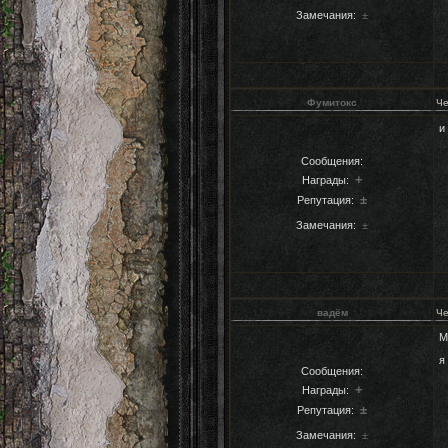
Замечания:
±
Фумитокс
Че
и
Сообщения:
+
Награды:
±
Репутация:
Замечания:
±
вадём
Че
М
я
Сообщения:
+
Награды:
±
Репутация:
Замечания:
±