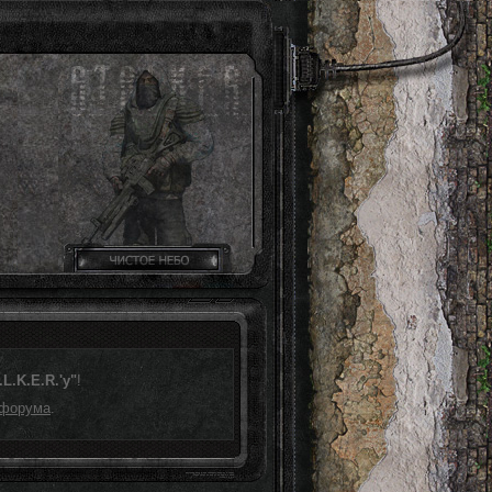
L.K.E.R.'у"
!
 форума
.