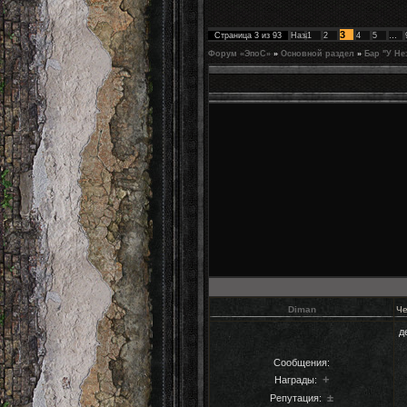
3
Страница
3
из
93
Назад
1
2
4
5
…
Форум «ЭпоС»
»
Основной раздел
»
Бар "У Не
Diman
Че
д
Сообщения:
+
Награды:
±
Репутация: