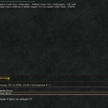
ерть стоит того, чтобы жить.. Любовь стоит того, чтобы ждать.. //В. Цой
еди птиц в небесах в землю падает тот, кто кормит свой страх.. //Пилот
тница, 04.12.2009, 14:40 | Сообщение #
59
Quote
(
Клык
)
лужу Долгу
лужи !!! Долг не забудет !!!