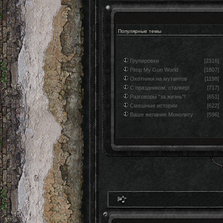
Популярные темы
Групировки
[2316]
Pimp My Gun World
[1807]
Охотники на мутантов
[1198]
С праздником, сталкер!
[717]
Разговоры "за жизнь"!
[651]
Смешные истории
[622]
Ваше желание Монолиту
[596]