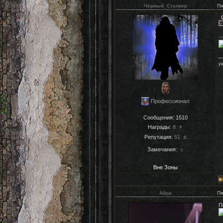
Чёрный_Сталкер
Пя
С
.
уш
Профессионал
Сообщения:
1510
+
Награды:
8
±
Репутация:
51
Замечания:
±
Вне Зоны
Айра
Пя
П