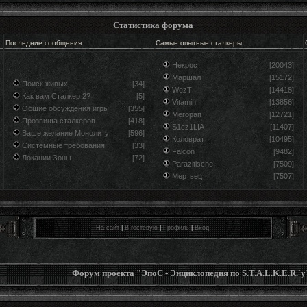
Статистика форума
Последние сообщения
Самые опытные сталкеры
Некрос
[20043]
Маршал
[15172]
Поиск живых
[34]
WezT
[14418]
Как вам Сталкер 2?
[5]
Vitamin
[13856]
Общие обсуждения игры
[355]
Мегорап
[12721]
Прозвища сталкеров
[418]
S1cz1LIA
[11407]
Ваше желание Монолиту
[596]
Коловрат
[10495]
Системные требования
[33]
Falcon
[9482]
Локации Зоны
[72]
Parazitische
[7509]
Мертвец
[7507]
На сайт
|
В гостевую
|
Профиль
|
Вход
Форум проекта "ЭпоС - Энциклопедия по S.T.A.L.K.E.R.`у