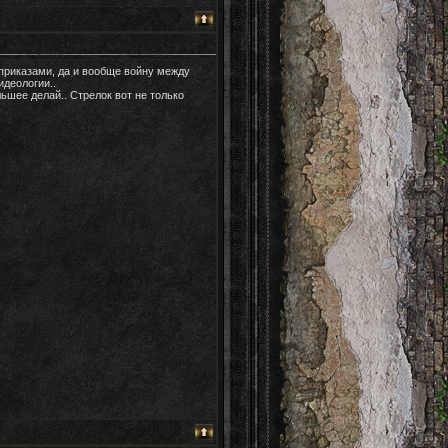
 приказами, да и вообще войну между
идеологии..
льшее делай.. Стрелок вот не только