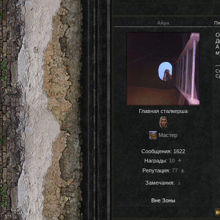
Айра
Пя
О
Д
А
м
См
Ср
Главная сталкерша
Мастер
Сообщения:
1622
+
Награды:
10
±
Репутация:
77
Замечания:
±
Вне Зоны