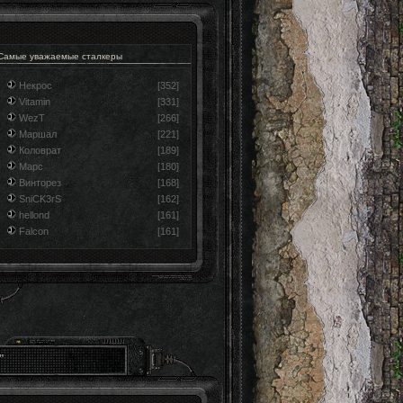
Самые уважаемые сталкеры
Некрос
[352]
Vitamin
[331]
WezT
[266]
Маршал
[221]
Коловрат
[189]
Марс
[180]
Винторез
[168]
SniCK3rS
[162]
hellond
[161]
Falcon
[161]
"