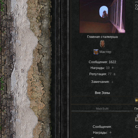
См
Ср
Главная сталкерша
Мастер
Сообщения:
1622
+
Награды:
10
±
Репутация:
77
Замечания:
±
Вне Зоны
MakSuN
Пя
С
Сообщения:
С
+
Награды: