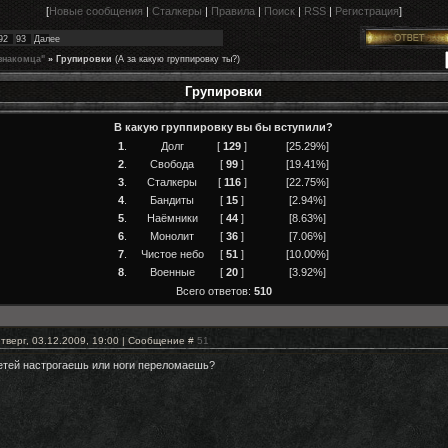
[
Новые сообщения
|
Сталкеры
|
Правила
|
Поиск
|
RSS
|
Регистрация
]
92
93
Далее
знакомца"
»
Групировки
(А за какую группировку ты?)
Групировки
В какую группировку вы бы вступили?
1
.
Долг
[
129
]
[25.29%]
2
.
Свобода
[
99
]
[19.41%]
3
.
Сталкеры
[
116
]
[22.75%]
4
.
Бандиты
[
15
]
[2.94%]
5
.
Наёмники
[
44
]
[8.63%]
6
.
Монолит
[
36
]
[7.06%]
7
.
Чистое небо
[
51
]
[10.00%]
8
.
Военные
[
20
]
[3.92%]
Всего ответов:
510
тверг, 03.12.2009, 19:00 | Сообщение #
51
етей настрогаешь или ноги переломаешь?