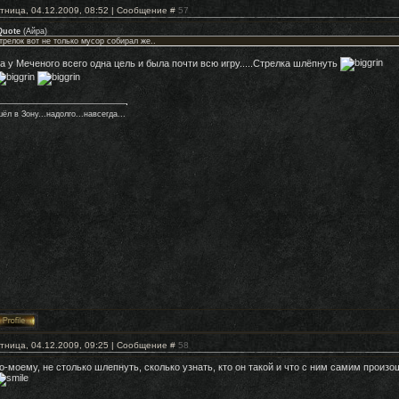
тница, 04.12.2009, 08:52 | Сообщение #
57
Quote
(
Айра
)
трелок вот не только мусор собирал же..
..а у Меченого всего одна цель и была почти всю игру.....Стрелка шлёпнуть
ёл в Зону...надолго...навсегда...
тница, 04.12.2009, 09:25 | Сообщение #
58
о-моему, не столько шлепнуть, сколько узнать, кто он такой и что с ним самим произош