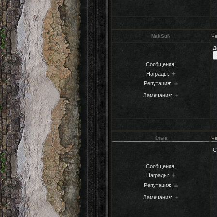
MakSuN
Че
Д
Сообщения:
+
Награды:
±
Репутация:
Замечания:
±
Клык
Че
С
Сообщения:
+
Награды:
±
Репутация:
Замечания:
±