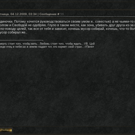
тница, 04.12.2009, 03:34 | Сообщение #
56
диночки. Потому хочется руководствоваться своим умом и.. совестью) а не чьими-то
олгом и Свободой не одобряю. Глупо в таком месте, как зона, убивать друг друга из-за 
 по-поводу целей, так все от тебя и зависит, хочешь мусор собирай, хочешь, что-то бо
усор собирал же..
ерть стоит того, чтобы жить.. Любовь стоит того, чтобы ждать.. //В. Цой
еди птиц в небесах в землю падает тот, кто кормит свой страх.. //Пилот