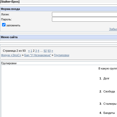
[
Stalker-Epos
]
Форма входа
Логин:
Пароль:
запомнить
Забыл
Меню сайта
Страница
2
из
93
«
1
2
3
4
…
92
93
»
Форум «ЭпоС»
»
Бар "У Незнакомца"
»
Групировки
Групировки
В какую груп
1
.
Долг
2
.
Свобода
3
.
Сталкеры
4
.
Бандиты