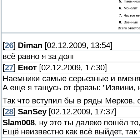
5
.
Наёмники
6
.
Монолит
7
.
Чистое не
8
.
Военные
Всего ответо
[
26
]
Diman
[02.12.2009, 13:54]
всё равно я за долг
[
27
]
Енот
[02.12.2009, 17:30]
Наемники самые серьезные и вменя
А еще я тащусь от фразы: "Извини, 
Так что вступил бы в ряды Мерков, 
[
28
]
SanSey
[02.12.2009, 17:37]
Slam008
, ну это ты далеко пошёл то
Ещё неизвестно как всё выйдет, так 