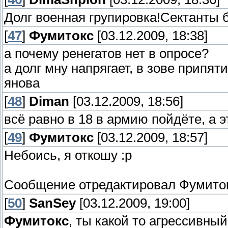
Долг военная групировка!Сектанты
[
47
]
Фумитокс
[03.12.2009, 18:38]
а почему ренегатов нет в опросе?
а долг мну напрягает, в зове припя
янова
[
48
]
Diman
[03.12.2009, 18:56]
всё равно в 18 в армию пойдёте, а 
[
49
]
Фумитокс
[03.12.2009, 18:57]
Небоись, я откошу :р
Сообщение отредактировал
Фумито
[
50
]
SanSey
[03.12.2009, 19:00]
Фумитокс
, ты какой то агрессивны