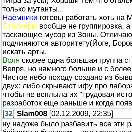
тигра за усы) Хороши тем что отвлек
только мутанты...
Наёмники
готовы работать хоть на 
Сталкеры
вообще не группировка, 
таскающие мусор из Зоны. Отличаю
подчиняются авторитету(Йоге, Боров
искать арты.
Воля
скорее одна большая группа с
Вепря, но намного больше и с боле
Чистое небо походу создано из быв
двух: либо скрывают ифу про лабор
чтобы не всплыла их "трудовая исто
разработок еще раньше и когда появ
[
32
]
Slam008
[02.12.2009, 22:35]
ну надоже было разбавить все эти