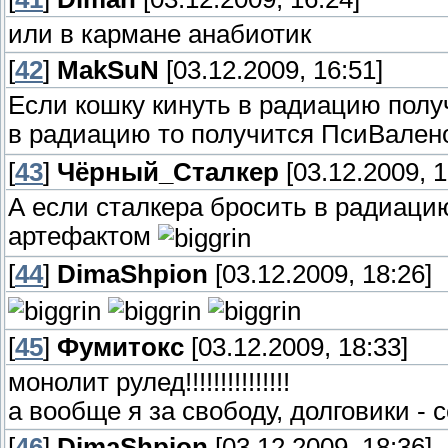
или в кармане анабиотик
[
42
]
MakSuN
[03.12.2009, 16:51]
Если кошку кинуть в радиацию полу
в радиацию то получится ПсиВалено
[
43
]
Чёрный_Сталкер
[03.12.2009, 1
А если сталкера бросить в радиацию
артефактом
[
44
]
DimaShpion
[03.12.2009, 18:26]
[
45
]
Фумитокс
[03.12.2009, 18:33]
монолит рулед!!!!!!!!!!!!!!!
а вообще я за свободу, долговики - 
[
46
]
DimaShpion
[03.12.2009, 18:36]