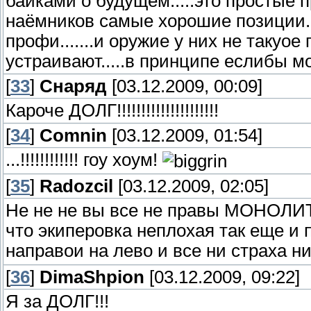
байками о будущем.....это простые п
наёмников самые хорошие позиции....
профи.......и оружие у них не такуое
устраивают.....в принципе еслибы м
[
33
]
Снаряд
[03.12.2009, 00:09]
Кароче ДОЛГ!!!!!!!!!!!!!!!!!!!!!
[
34
]
Comnin
[03.12.2009, 01:54]
...!!!!!!!!!!!! гоу хоум!
[
35
]
Radozcil
[03.12.2009, 02:05]
Не не не вы все не правы МОНОЛИТ
что экиперовка неплохая так еще и 
направои на лево и все ни страха н
[
36
]
DimaShpion
[03.12.2009, 09:22]
Я за ДОЛГ!!!