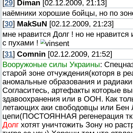
[
29
]
Diman
[02.12.2009, 21:13]
наёмники хорошие бойцы, но по зон
[
30
]
MakSuN
[02.12.2009, 21:23]
мне нравится Долг ! но не нравится 
с пухами !
[
31
]
Comnin
[02.12.2009, 21:52]
Вооружоные силы Украины
: Спецна
старой зоне отчуждения(которя в ре
аномальные образования и радиаки
Согласитесь, артефакты которые вы
здавоохранения или в ООН. Как тол
летающих аки свободовцы или Бен Л
цепи(ПОСТОЯННАЯ регенерация ткан
Долг
хотят уничтожить Зону но раст