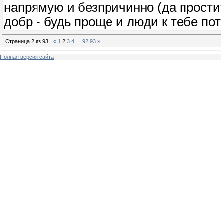
напрямую и безпричинно (да прости
добр - будь проще и люди к тебе пот
Страница
2
из
93
«
1
2
3
4
…
92
93
»
Полная версия сайта