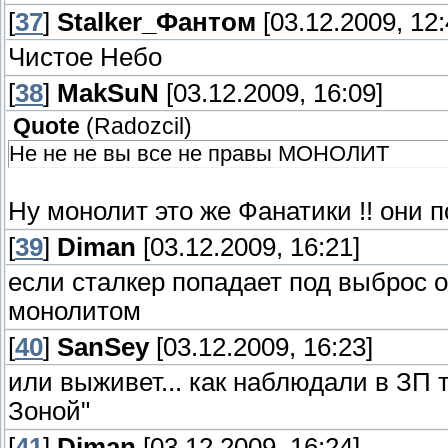
[
37
]
Stalker_Фантом
[03.12.2009, 12:
Чистое Небо
[
38
]
MakSuN
[03.12.2009, 16:09]
Quote
(
Radozcil
)
Не не не вы все не правы МОНОЛИТ
Ну монолит это же Фанатики !! они 
[
39
]
Diman
[03.12.2009, 16:21]
если сталкер попадает под выброс о
монолитом
[
40
]
SanSey
[03.12.2009, 16:23]
или выживет... как наблюдали в ЗП 
Зоной"
[
41
]
Diman
[03.12.2009, 16:24]