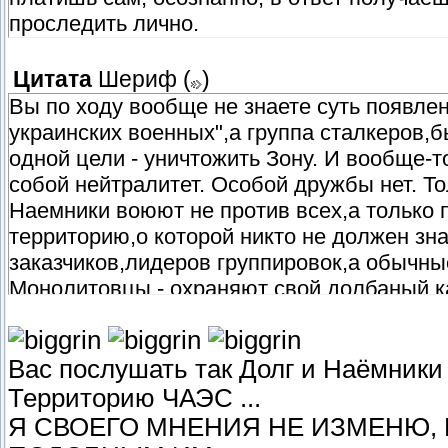
проследить лично.
Цитата
Шериф
(
)
Вы по ходу вообще не знаете суть появлени
украинских военных",а группа сталкеров,
одной цели - уничтожить Зону. И вообще-
собой нейтралитет. Особой дружбы нет. То
Наемники воюют не против всех,а только 
территорию,о которой никто не должен зна
заказчиков,лидеров группировок,а обычны
Монолитовцы - охраняют свой долбаный ка
захватить в плен побольше Сталкеров,кот
"обработки" мозгов. Сумашедшие фанатик
Вас послушать так Долг и Наёмники
Добавлено (13.01.2015, 11:05)
Территорию ЧАЭС ...
---------------------------------------------
Я СВОЕГО МНЕНИЯ НЕ ИЗМЕНЮ, 
Фразы и цитаты пользователя Dаmien звуч