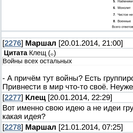
5
.
Наёмники
6
.
Монолит
7
.
Чистое не
8
.
Военные
Всего ответо
[
2276
]
Маршал
[20.01.2014, 21:00]
Цитата
Клещ
(
)
Войны всех остальных
- А причём тут войны? Есть группир
Привнести в мир что-то своё. Неуже
[
2277
]
Клещ
[20.01.2014, 22:29]
Вот именно свою идею а не идеи гру
какая идея?
[
2278
]
Маршал
[21.01.2014, 07:25]