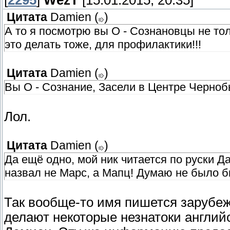
[
2295
]
WezT
[15.01.2015, 20:35]
Цитата
Damien
(
)
А то я посмотрю вы О - Сознановцы не тол
это делать тоже, для профилактики!!!
Цитата
Damien
(
)
Вы О - Сознание, Засели в Центре Чернобы
Лол.
Цитата
Damien
(
)
Да ещё одно, мой ник читается по руски Д
назвал не Марс, а Мапц! Думаю не было бы
Так вообще-то имя пишется зарубежн
делают некоторые незнатоки англий