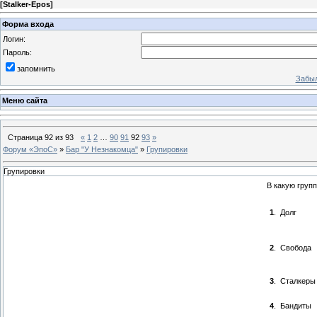
[
Stalker-Epos
]
Форма входа
Логин:
Пароль:
запомнить
Забыл
Меню сайта
Страница
92
из
93
«
1
2
…
90
91
92
93
»
Форум «ЭпоС»
»
Бар "У Незнакомца"
»
Групировки
Групировки
В какую груп
1
.
Долг
2
.
Свобода
3
.
Сталкеры
4
.
Бандиты