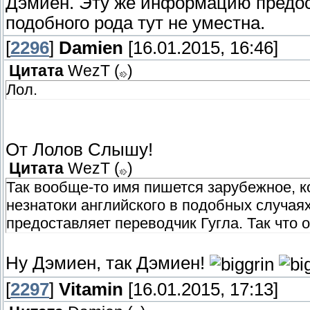
Дэмиен. Эту же информацию предост
подобного рода тут не уместна.
[
2296
]
Damien
[16.01.2015, 16:46]
Цитата
WezT
(
)
Лол.
От Лолов Слышу!
Цитата
WezT
(
)
Так вообще-то имя пишется зарубежное, к
незнатоки английского в подобных случая
предоставляет переводчик Гугла. Так что 
Ну Дэмиен, так Дэмиен!
[
2297
]
Vitamin
[16.01.2015, 17:13]