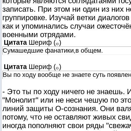
которые являются соглядатаями гос
записать. При этом ни один из них 
группировке. Изучай ветки диалогов
как и упоминались случаи ожесточё
военными отрядами.
Цитата
Шериф
(
)
Сумашедшие фанатики,в общем.
Цитата
Шериф
(
)
Вы по ходу вообще не знаете суть появлен
- Это ты по ходу ничего не знаешь.
"Монолит" или не неси чешую по это
линий защиты О-сознания. Они валят
потому, что не оставляют живых сви
иногда пополняют свои ряды "свежа