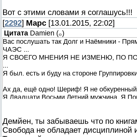
Они должны умереть!" И наоборот. Реальн
Вот с этими словами я соглашусь!!!
нет. Стреляют Свободовцев и мутантов, т
и мутантов, торгует артефактами. Разниц
[
2292
]
Марс
[13.01.2015, 22:02]
поводу "кто круче" равносильно спору о с
Цитата
Damien
(
)
почему?
Вас послушать так Долг и Наёмники - Пр
ЧАЭС ...
Я СВОЕГО МНЕНИЯ НЕ ИЗМЕНЮ, ПО П
...
Я был. есть и буду на стороне Группировки 
Ах да, ещё одно! Шериф! Я не обкурен
Я Двадцати Восьми Летний мужчина. Я Пок
человек, ведущий активный способ жизни!
обдумайте свои слова. А то я посмотрю в
Демйен, ты забываешь что по книгам
выжигаете, но и себе стали это делать тож
Свобода не обладает дисциплиной и