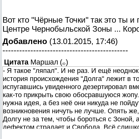
Вот кто "Чёрные Точки" так это ты и
Центре Чернобыльской Зоны ... Коро
Добавлено
(13.01.2015, 17:46)
---------------------------------------------
Цитата
Маршал
(
)
- Я такое "ляпал". И не раз. И ещё неодн
история происхождения "Долга" лежит в т
испугавшись увиденного дезертировал вмес
как-то прикрыть свою обосравшуюся жопу
нужна идея, а без неё они никуда не пойду
возникновения ничуть не лучше. Опять же
Долгу не за тем, чтобы бороться с Зоной,
дефектом страдает и Свобода. Всё слишко
"Они Красные и должны сдохнуть! Нет, ник