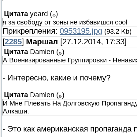
Цитата
yeard
(
)
я за свободу от зоны не избавишся cool
Прикрепления:
0953195.jpg
(93.2 Kb)
[
2285
]
Маршал
[27.12.2014, 17:33]
Цитата
Damien
(
)
А Военизированные Группировки - Ненави
- Интересно, какие и почему?
Цитата
Damien
(
)
И Мне Плевать На Долговскую Пропаганду
Алкаши.
- Это как американская пропаганда