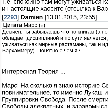
Т.е. спокойно там могут уживаться 
и настоящие хаосите (отсылка к Вар
[
2293
]
Damien
[13.01.2015, 23:55]
Цитата
Марс
(
)
Демйен, ты забываешь что по книгам (а по
обладает дисциплиной и по сути является 
уживаться как мирные растаманы, так и ид
Вархаммеру). Понятно о чем я?
Интересная Теория ...
Марс! На сколько я знаю историю Св
повнимательнее, то именно Лукаш 
Группировки Свобода. После смерти
Свободы адекватных, и здравомысл