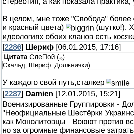
стереотип, а как показала практика,
В целом, мне тоже "Свобода" более
и красный цвета)
(шутко!). 
идеологиях обоих кланов есть косяки
[
2286
]
Шериф
[06.01.2015, 17:16]
Цитата
СлеПoй
(
)
Скальд, Шериф, Должнички)
У каждого свой путь,сталкер
[
2287
]
Damien
[12.01.2015, 15:21]
Военизированные Группировки - Долг
"Неофициальные Шестёрки Украински
как Монолитовцы - Воюют против все
но за огромные финансовые затраты