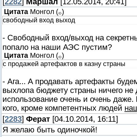
[
2282
]
Маршал
[12.05.2014, 20:41]
Цитата
Монгол
(
)
свободный вход выход
- Свободный вход/выход на секрет
попало на наши АЭС пустим?
Цитата
Монгол
(
)
с продажей артефактов в казну страны
- Ага... А продавать артефакты буд
выхлопа бюджету страны ничего не д
использование очень и очень даже. 
кого, кроме компетентных людей
на
[
2283
]
Ферат
[04.10.2014, 16:11]
Я желаю быть одиночкой!