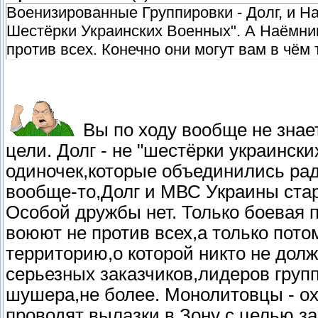
Военизированные Группировки - Долг, и Н
Шестёрки Украинских Военных". А Наёмник
против всех. Конечно они могут вам в чём
Вы по ходу вообще не знает
цели. Долг - не "шестёрки украинск
одиночек,которые объединились рад
вообще-то,Долг и МВС Украины стар
Особой дружбы нет. Только боевая п
воюют не против всех,а только пот
территорию,о которой никто не долж
серьезных заказчиков,лидеров груп
шушера,не более. Монолитовцы - о
проводят вылазки в Зону с целью з