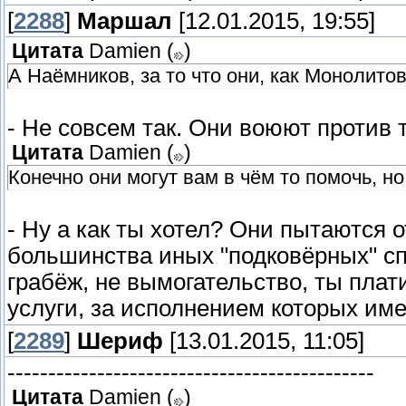
[
2288
]
Маршал
[12.01.2015, 19:55]
Цитата
Damien
(
)
А Наёмников, за то что они, как Монолито
- Не совсем так. Они воюют против т
Цитата
Damien
(
)
Конечно они могут вам в чём то помочь, н
- Ну а как ты хотел? Они пытаются о
большинства иных "подковёрных" сп
грабёж, не вымогательство, ты плат
услуги, за исполнением которых им
[
2289
]
Шериф
[13.01.2015, 11:05]
---------------------------------------------
Цитата
Damien
(
)