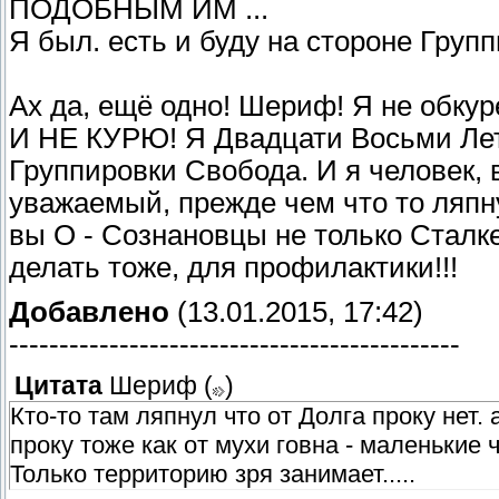
ПОДОБНЫМ ИМ ...
Хочу быть обкуренным анархистом! Хочу ч
Я был. есть и буду на стороне Групп
из Зоны,чтобы они пожрали все живое на 
Ах да, ещё одно! Шериф! Я не о
И НЕ КУРЮ! Я Двадцати Восьми Лет
Группировки Свобода. И я человек,
уважаемый, прежде чем что то ляпн
вы О - Сознановцы не только Сталке
делать тоже, для профилактики!!!
Добавлено
(13.01.2015, 17:42)
---------------------------------------------
Цитата
Шериф
(
)
Кто-то там ляпнул что от Долга проку нет
проку тоже как от мухи говна - маленькие
Только территорию зря занимает.....