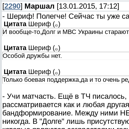
[
2290
]
Маршал
[13.01.2015, 17:12]
- Шериф! Полегче! Сейчас ты уже с
Цитата
Шериф
(
)
И вообще-то,Долг и МВС Украины старают
Цитата
Шериф
(
)
Особой дружбы нет.
Цитата
Шериф
(
)
Только боевая поддержка,да и то очень ре
- Учи матчасть. Ещё в ТЧ писалось,
рассматривается как и любая другая
бандформирование. Между ними НЕ
никогда. В "Долге" лишь присутст