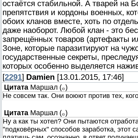
остаётся стабильной. А тварей на 
препятствия и кордоны военных, кот
обоих кланов вместе, хоть по отдель
даже наоборот. Любой клан - это б
запрещённых товаров (артефакты ил
Зоне, которые паразитируют на чужо
государственные секреты, преследу
которых особенно выделяется нажив
[
2291
]
Damien
[13.01.2015, 17:46]
Цитата
Маршал
(
)
Не совсем так. Они воюют против тех, кого
Цитата
Маршал
(
)
Ну а как ты хотел? Они пытаются отработ
"подковёрных" способов заработка, этот с
платишь сам, осознанно, в ответ получае