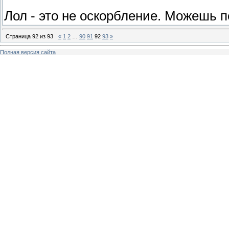
Лол - это не оскорбление. Можешь 
Страница
92
из
93
«
1
2
…
90
91
92
93
»
Полная версия сайта