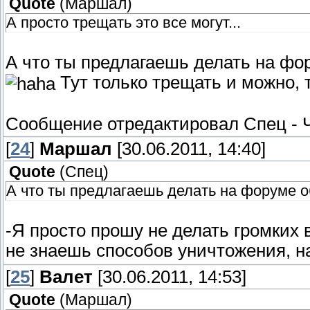
Quote
(
Маршал
)
А просто трещать это все могут...
А что ты предлагаешь делать на ф
Тут только трещать и можно, т
Сообщение отредактировал
Спец
-
[
24
]
Маршал
[30.06.2011, 14:40]
Quote
(
Спец
)
А что ты предлагаешь делать на форуме 
-Я просто прошу не делать громки
не знаешь способов уничтожения, н
[
25
]
Валет
[30.06.2011, 14:53]
Quote
(
Маршал
)