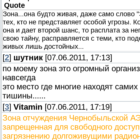
Quote
Зона...она будто живая, даже само слово 
тех, кто не представляет особой угрозы. К
она и дает второй шанс, то расплата за не
свою тайну, расправляется с теми, кто по
живых лишь достойных...
[
2
]
шутник
[07.06.2011, 17:13]
по моему зона это огромный органи
навсегда
это место где многие находят сами
тишины......
[
3
]
Vitamin
[07.06.2011, 17:19]
Зона отчуждения Чернобыльской АЭ
запрещенная для свободного доступ
загрязнению долгоживущими радион