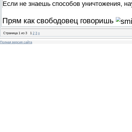
Если не знаешь способов уничтожения, нау
Прям как свободовец говоришь
Страница
1
из
3
1
2
3
»
Полная версия сайта