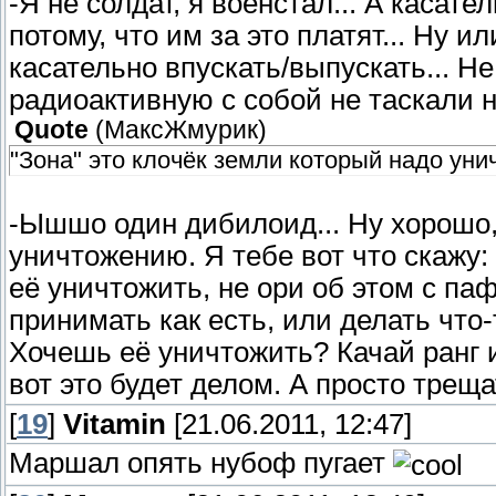
-Я не солдат, я военстал... А касат
потому, что им за это платят... Ну и
касательно впускать/выпускать... Н
радиоактивную с собой не таскали н
Quote
(
МаксЖмурик
)
"Зона" это клочёк земли который надо уни
-Ышшо один дибилоид... Ну хорошо
уничтожению. Я тебе вот что скажу: 
её уничтожить, не ори об этом с па
принимать как есть, или делать что-
Хочешь её уничтожить? Качай ранг и
вот это будет делом. А просто трещат
[
19
]
Vitamin
[21.06.2011, 12:47]
Маршал опять нубоф пугает