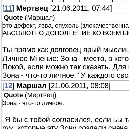
[
11
]
Мертвец
[21.06.2011, 07:44]
Quote
(
Маршал
)
это дефект, язва, опухоль (злокачествен
АБСОЛЮТНО ДОПОЛНЕНИЕ КО ВСЕМ БЕ
Ты прямо как долговец ярый мысл
Личное Мнение: Зона - место, в кото
Покой, если можно так сказать. Для
Зона - что-то личное. "У каждого св
[
12
]
Маршал
[21.06.2011, 08:08]
Quote
(
Мертвец
)
Зона - что-то личное.
-Я бы с тобой согласился, если ьы 
рук, которые эту Зону создали снача