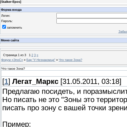
[
Stalker-Epos
]
Форма входа
Логин:
Пароль:
запомнить
Забыл
Меню сайта
Страница
1
из
3
1
2
3
»
Форум «ЭпоС»
»
Бар "У Незнакомца"
»
Что такое Зона?
Что такое Зона?
[
1
]
Легат_Маркс
[31.05.2011, 03:18]
Предлагаю посидеть, и поразмыслит
Но писать не это "Зоны это территори
писать про зону с вашей точки зрени
Пример: