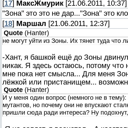
[
17
]
МаксЖмурик
[21.06.2011, 10:37]
"Зона" это это не дар..."Зона" это к
[
18
]
Маршал
[21.06.2011, 12:37]
Quote
(
Hanter
)
не могут уйти из Зоны. Их тянет туда что ли
-Хант, я башкой ещё до Зоны двинул
никак. Я здесь остаюсь, потому что
мне пока нет смысла... Для меня Зо
лёжкой или пристанищем... возможн
Quote
(
Hanter
)
И у меня один вопрос (немного не в тему)
мутантов, но почему они не впускают ста
пришли сюда ради интереса? Ну подохнут, 