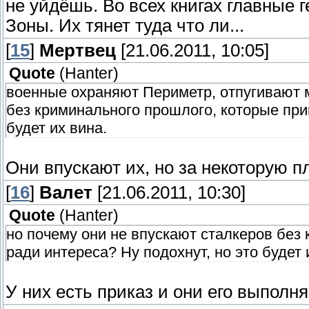
не уйдёшь. Во всех книгах главные г
Зоны. Их тянет туда что ли...
[
15
]
Мертвец
[21.06.2011, 10:05]
Quote
(
Hanter
)
военные охраняют Периметр, отпугивают м
без криминального прошлого, которые при
будет их вина.
Они впускают их, но за некоторую пл
[
16
]
Валет
[21.06.2011, 10:30]
Quote
(
Hanter
)
но почему они не впускают сталкеров без
ради интереса? Ну подохнут, но это будет 
У них есть приказ и они его выполня