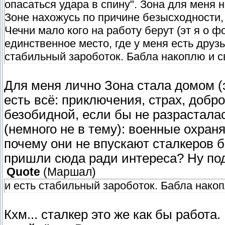
опасаться удара в спину". Зона для меня н
Зоне нахожусь по причине безысходности, 
Чечни мало кого на работу берут (эт я о ф
единственное место, где у меня есть друзь
стабильный зароботок. Бабла накоплю и 
Для меня лично Зона стала домом (
есть всё: приключения, страх, добр
безобидной, если бы не разрасталас
(немного не в тему): военные охран
почему они не впускают сталкеров 
пришли сюда ради интереса? Ну подо
Quote
(
Маршал
)
и есть стабильный зароботок. Бабла нако
Кхм... сталкер это же как бы работа.