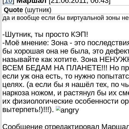
[
10
]
Маршал
[21.06.2011, 06:43]
Quote
(
шутник
)
да и вообще если бы виртуальной зоны не
-Шутник, ты просто КЭП!
-Моё мнение: Зона - это последстви
бы хорошая она не была, это дефект
называйте как хотите. Зона Н
ВСЕМ БЕДАМ НА ПЛАНЕТЕ!!! Но прос
если уж она есть, то нужно попытатс
целях. (а если бы я нашёл тех, по ч
наркоза ножом, и растянул бы их см
их физиологические особенности орг
вытерпеть!)!!!).
Сообщение отредактировал
Марша