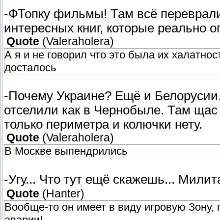
-ФТопку фильмы! Там всё переврали
интересных книг, которые реально 
Quote
(
Valeraholera
)
А я и не говорил что это была их халатн
досталось
-Почему Украине? Ещё и Белорусии.
отселили как в Чернобыле. Там щас 
только периметра и колючки нету.
Quote
(
Valeraholera
)
В Москве выпендрились
-Угу... Что тут ещё скажешь... Милит
Quote
(
Hanter
)
Вообще-то он имеет в виду игровую Зону,
аварии!