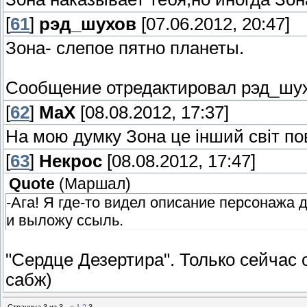
[
61
]
рэд_шухов
[07.06.2012, 20:47]
Зона- слепое пятно планеты.
Сообщение отредактировал
рэд_шу
[
62
]
MaX
[08.08.2012, 17:37]
На мою думку Зона це інший світ по
[
63
]
Некрос
[08.08.2012, 17:47]
Quote
(
Маршал
)
-Ага! Я где-то видел описание персонажа 
и выложу ссыль.
"Сердце Дезертира". Только сейчас
сабж)
Страница
3
из
3
«
1
2
3