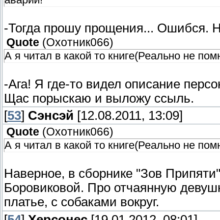
-Тогда прошу прощения... Ошибся. 
Quote
(
Охотник066
)
А я читал в какой то книге(Реально не по
-Ага! Я где-то видел описание персо
Щас порыскаю и выложу ссыль.
[
53
]
Сэнсэй
[12.08.2011, 13:09]
Quote
(
Охотник066
)
А я читал в какой то книге(Реально не по
Наверное, в сборнике "Зов Припяти"
Боровиковой. Про отчаянную девушку
платье, с собаками вокруг.
[
54
]
Херсонес
[19.01.2012, 08:01]