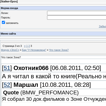
[
Stalker-Epos
]
Форма входа
Логин:
Пароль:
запомнить
Забыл
Меню сайта
Страница
3
из
3
«
1
2
3
Форум «ЭпоС»
»
Бар "У Незнакомца"
»
Что такое Зона?
Что такое Зона?
[
51
]
Охотник066
[06.08.2011, 02:50]
А я читал в какой то книге(Реально
[
52
]
Маршал
[10.08.2011, 08:28]
Quote
(
BMW_PERFOMANCE
)
Я собрал 30 док.фильмов о Зоне Отчужден