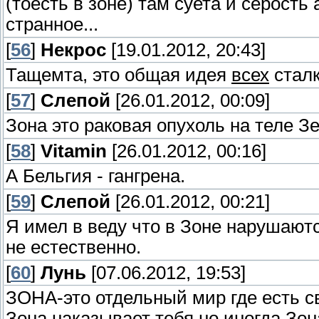
(тоесть в зоне) там суета и серость
странное...
[
56
]
Некрос
[19.01.2012, 20:43]
Тащемта, это общая идея
всех
сталк
[
57
]
Слепой
[26.01.2012, 00:09]
Зона это раковая опухоль на теле З
[
58
]
Vitamin
[26.01.2012, 00:16]
А Бельгия - гангрена.
[
59
]
Слепой
[26.01.2012, 00:21]
Я имел в веду что в Зоне нарушают
не естественно.
[
60
]
Лунь
[07.06.2012, 19:53]
ЗОНА-это отдельный мир где есть с
Зона наказывает тебя,но иногда Зон