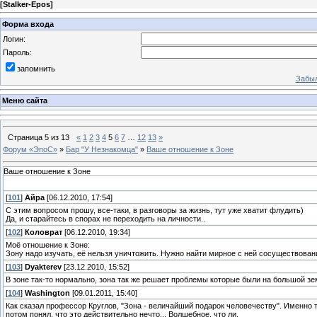
[
Stalker-Epos
]
Форма входа
Логин:
Пароль:
запомнить
Забыл
Меню сайта
Страница
5
из
13
«
1
2
3
4
5
6
7
…
12
13
»
Форум «ЭпоС»
»
Бар "У Незнакомца"
»
Ваше отношение к Зоне
Ваше отношение к Зоне
[
101
]
Айра
[06.12.2010, 17:54]
С этим вопросом прошу, все-таки, в разговоры за жизнь, тут уже хватит флудить)
Да, и старайтесь в спорах не переходить на личности..
[
102
]
Коловрат
[06.12.2010, 19:34]
Моё отношение к Зоне:
Зону надо изучать, её нельзя уничтожить. Нужно найти мирное с ней сосуществован
[
103
]
Dyakterev
[23.12.2010, 15:52]
В зоне так-то нормально, зона так же решает проблемы которые были на большой земл
[
104
]
Washington
[09.01.2011, 15:40]
Как сказал профессор Круглов, "Зона - величайший подарок человечеству". Именно т
потом понял, что это действительно нечто... Волшебное, что ли.