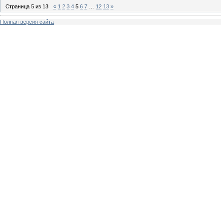
Страница
5
из
13
«
1
2
3
4
5
6
7
…
12
13
»
Полная версия сайта