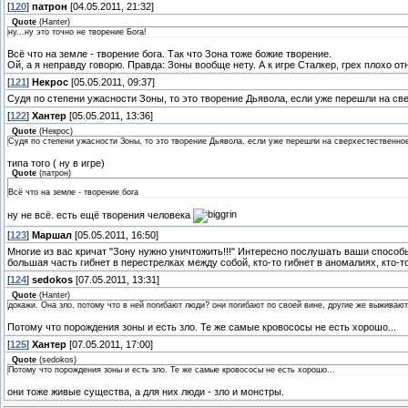
[
120
]
патрон
[04.05.2011, 21:32]
Quote
(
Hanter
)
ну...ну это точно не творение Бога!
Всё что на земле - творение бога. Так что Зона тоже божие творение.
Ой, а я неправду говорю. Правда: Зоны вообще нету. А к игре Сталкер, грех плохо от
[
121
]
Некрос
[05.05.2011, 09:37]
Судя по степени ужасности Зоны, то это творение Дьявола, если уже перешли на св
[
122
]
Хантер
[05.05.2011, 13:36]
Quote
(
Некрос
)
Судя по степени ужасности Зоны, то это творение Дьявола, если уже перешли на сверхестественно
типа того ( ну в игре)
Quote
(
патрон
)
Всё что на земле - творение бога
ну не всё. есть ещё творения человека
[
123
]
Маршал
[05.05.2011, 16:50]
Многие из вас кричат "Зону нужно уничтожить!!!" Интересно послушать ваши способы е
большая часть гибнет в перестрелках между собой, кто-то гибнет в аномалиях, кто-то 
[
124
]
sedokos
[07.05.2011, 13:31]
Quote
(
Hanter
)
докажи. Она зло, потому что в ней погибают люди? они погибают по своей вине, другие же выживают
Потому что порождения зоны и есть зло. Те же самые кровососы не есть хорошо...
[
125
]
Хантер
[07.05.2011, 17:00]
Quote
(
sedokos
)
Потому что порождения зоны и есть зло. Те же самые кровососы не есть хорошо...
они тоже живые существа, а для них люди - зло и монстры.