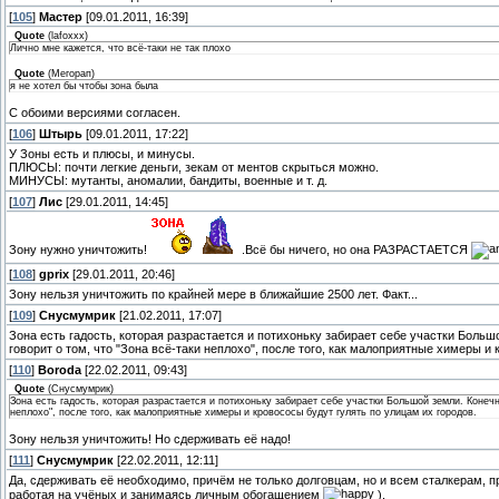
[
105
]
Мастер
[09.01.2011, 16:39]
Quote
(
lafoxxx
)
Лично мне кажется, что всё-таки не так плохо
Quote
(
Мегорап
)
я не хотел бы чтобы зона была
С обоими версиями согласен.
[
106
]
Штырь
[09.01.2011, 17:22]
У Зоны есть и плюсы, и минусы.
ПЛЮСЫ: почти легкие деньги, зекам от ментов скрыться можно.
МИНУСЫ: мутанты, аномалии, бандиты, военные и т. д.
[
107
]
Лис
[29.01.2011, 14:45]
Зону нужно уничтожить!
.Всё бы ничего, но она РАЗРАСТАЕТСЯ
[
108
]
gprix
[29.01.2011, 20:46]
Зону нельзя уничтожить по крайней мере в ближайшие 2500 лет. Факт...
[
109
]
Снусмумрик
[21.02.2011, 17:07]
Зона есть гадость, которая разрастается и потихоньку забирает себе участки Большо
говорит о том, что "Зона всё-таки неплохо", после того, как малоприятные химеры и 
[
110
]
Boroda
[22.02.2011, 09:43]
Quote
(
Снусмумрик
)
Зона есть гадость, которая разрастается и потихоньку забирает себе участки Большой земли. Конечно
неплохо", после того, как малоприятные химеры и кровососы будут гулять по улицам их городов.
Зону нельзя уничтожить! Но сдерживать её надо!
[
111
]
Снусмумрик
[22.02.2011, 12:11]
Да, сдерживать её необходимо, причём не только долговцам, но и всем сталкерам, 
работая на учёных и занимаясь личным обогащением
).