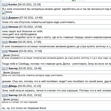
[
112
]
Korlen
[06.03.2011, 22:29]
Я к зоне относился бы нетрально.можно денег зароботать,но и так же окозаться под
[
113
]
Дэррил
[07.03.2011, 14:40]
Зона-это зло.Опухоль планеты,каторую надо уничтожить.
[
114
]
bbowar
[07.03.2011, 14:56]
зона тащит всё больное из тебя
зона даёт всё необходимое
очищение подобно пути от ада к свету, где есть главные творцы своего мировоззрени
[
115
]
Shoker
[03.05.2011, 17:55]
В зоне понимаются истиные человческие желания:дожить до утра купить аптечку и.т.
[
116
]
Vitamin
[03.05.2011, 17:59]
Quote
(
Shoker
)
В зоне понимаются истиные человческие желания:дожить до утра купить аптечку и.т.д и зону надо с
Тогда тебе в Свободу, потому что главная цель Долга - уничтожать Зону во всех ее 
[
117
]
Хантер
[03.05.2011, 18:46]
Quote
(
Дэррил
)
Зона-это зло.Опухоль планеты,каторую надо уничтожить.
докажи. Она зло, потому что в ней погибают люди? они погибают по своей вине, друг
[
118
]
Д0ждь
[03.05.2011, 21:23]
Зону злой нельзя назвать, лично я считаю что она хорошая. Потому что в неё человек
[
119
]
Хантер
[04.05.2011, 19:02]
Quote
(
дождь
)
лично я считаю что она хорошая
ну...ну это точно не творение Бога!