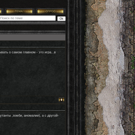
вать о самом главном - это игра...в
танты ,зомби, аномалии), а с другой-