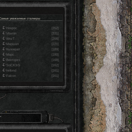
Самые уважаемые сталкеры
Некрос
[352]
Vitamin
[331]
WezT
[266]
Маршал
[221]
Коловрат
[189]
Марс
[180]
Винторез
[168]
SniCK3rS
[162]
hellond
[161]
Falcon
[161]
"