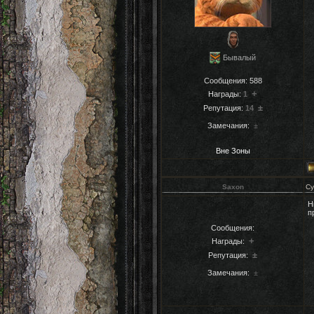
Бывалый
Сообщения:
588
+
Награды:
1
±
Репутация:
14
Замечания:
±
Вне Зоны
Saxon
Су
Н
п
Сообщения:
+
Награды:
±
Репутация:
Замечания:
±