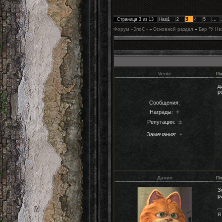
3
Страница
3
из
13
Назад
1
2
4
5
…
Форум «ЭпоС»
»
Основной раздел
»
Бар "У Не
Vente
По
д
р
Сообщения:
+
Награды:
±
Репутация:
Замечания:
±
Данил
По
З
р
Я