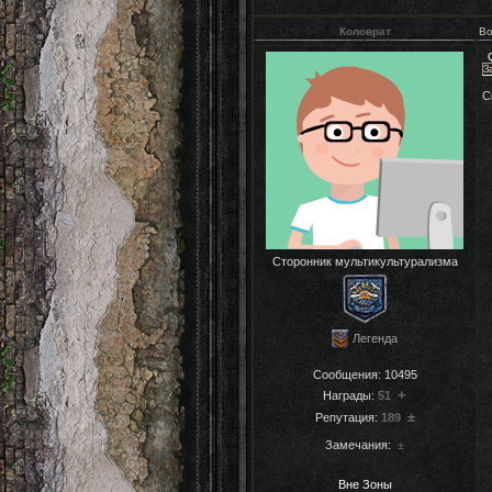
Коловрат
Во
З
С
Сторонник мультикультурализма
Легенда
Сообщения:
10495
+
Награды:
51
±
Репутация:
189
Замечания:
±
Вне Зоны