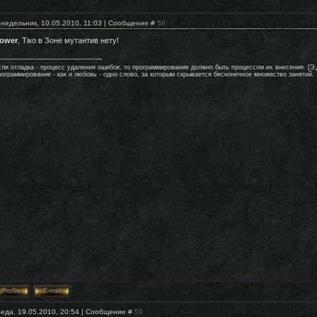
недельник, 10.05.2010, 11:03 | Сообщение #
58
ower
, Тiко в Зоне мутантив нету!
сли отладка - процесс удаления ошибок, то программирование должно быть процессом их внесения. [Э.
рограммирование - как и любовь - одно слово, за которым скрывается бесконечное множество занятий.
еда, 19.05.2010, 20:54 | Сообщение #
59