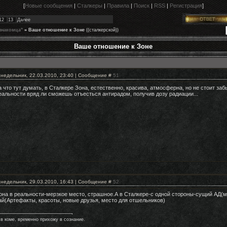
[
Новые сообщения
|
Сталкеры
|
Правила
|
Поиск
|
RSS
|
Регистрация
]
12
13
Далее
знакомца"
»
Ваше отношение к Зоне
((сталкерской))
Ваше отношение к Зоне
недельник, 22.03.2010, 23:40 | Сообщение #
51
а что тут думать, в Сталкере Зона, естественно, красива, атмосферна, но не стоит забы
еальности вряд ли сможешь отъесться антирадом, получив дозу радиации...
недельник, 29.03.2010, 16:43 | Сообщение #
52
она в реальности-мерзкое место, страшное.А в Сталкере-с одной стороны-сущий АД(му
ай(Артефакты, красоты, новые друзья, место для отшельников)
 в коме, временно прихожу в сознание.