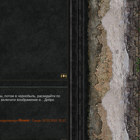
ы, потом в чернобыль, раскидайти по
 включите воображение и... Добро
Rower
редактировал
-
Среда, 05.05.2010, 05:17