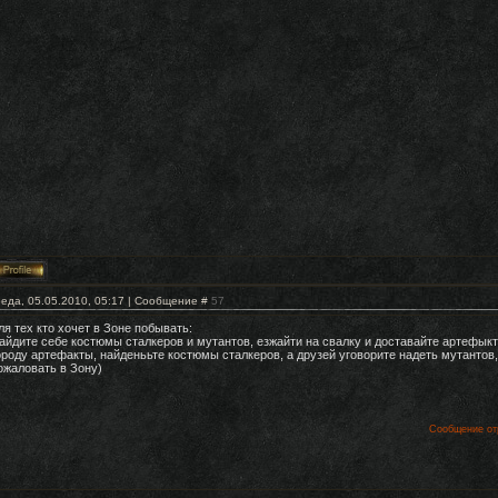
еда, 05.05.2010, 05:17 | Сообщение #
57
ля тех кто хочет в Зоне побывать:
айдите себе костюмы сталкеров и мутантов, езжайти на свалку и доставайте артефыкт
ороду артефакты, найденььте костюмы сталкеров, а друзей уговорите надеть мутантов,
ожаловать в Зону)
Сообщение от