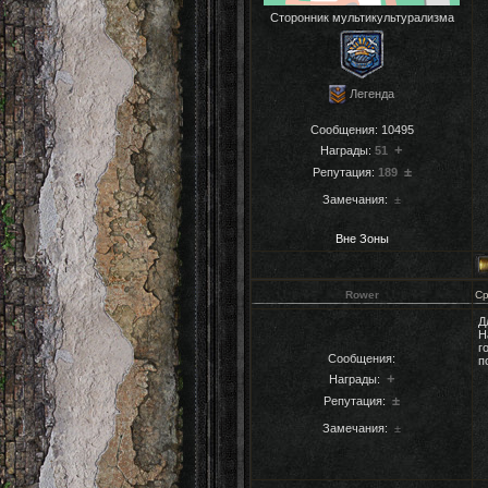
Сторонник мультикультурализма
Легенда
Сообщения:
10495
+
Награды:
51
±
Репутация:
189
Замечания:
±
Вне Зоны
Rower
Ср
Д
Н
г
Сообщения:
п
+
Награды:
±
Репутация:
Замечания:
±