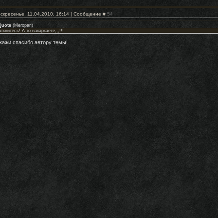
скресенье, 11.04.2010, 16:14 | Сообщение #
54
Quote
(
Мегорап
)
аткнитесь! А то накаркаете,,,!!!
кажи спасибо автору темы!