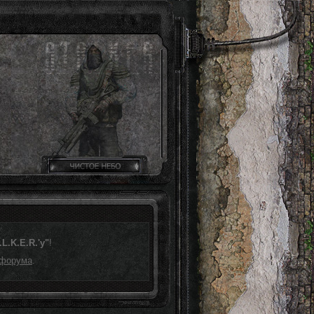
L.K.E.R.'у"
!
 форума
.