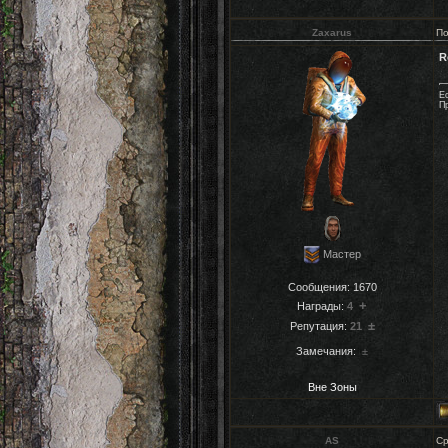
Zaxarus
По
R
Е
П
Мастер
Сообщения:
1670
+
Награды:
4
±
Репутация:
21
Замечания:
±
Вне Зоны
AS
Ср