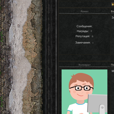
Rower
Во
З
Сообщения:
+
Награды:
±
Репутация:
Замечания:
±
Коловрат
По
М