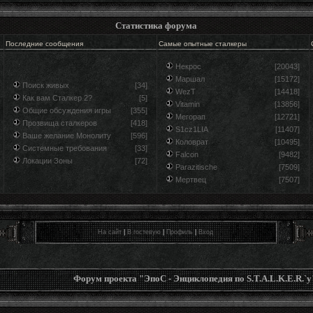
Статистика форума
Последние сообщения
Самые опытные сталкеры
Некрос
[20043]
Маршал
[15172]
Поиск живых
[34]
WezT
[14418]
Как вам Сталкер 2?
[5]
Vitamin
[13856]
Общие обсуждения игры
[355]
Мегорап
[12721]
Прозвища сталкеров
[418]
S1cz1LIA
[11407]
Ваше желание Монолиту
[596]
Коловрат
[10495]
Системные требования
[33]
Falcon
[9482]
Локации Зоны
[72]
Parazitische
[7509]
Мертвец
[7507]
На сайт
|
В гостевую
|
Профиль
|
Вход
Форум проекта "ЭпоС - Энциклопедия по S.T.A.L.K.E.R.`у