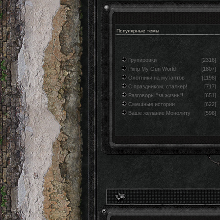
Популярные темы
Групировки
[2316]
Pimp My Gun World
[1807]
Охотники на мутантов
[1198]
С праздником, сталкер!
[717]
Разговоры "за жизнь"!
[651]
Смешные истории
[622]
Ваше желание Монолиту
[596]