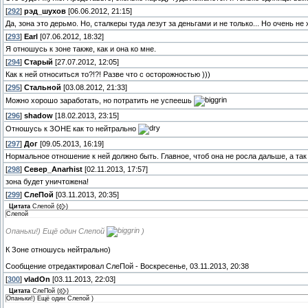
[
292
]
рэд_шухов
[06.06.2012, 21:15]
Да, зона это дерьмо. Но, сталкеры туда лезут за деньгами и не только... Но очень н
[
293
]
Earl
[07.06.2012, 18:32]
Я отношусь к зоне также, как и она ко мне.
[
294
]
Старый
[27.07.2012, 12:05]
Как к ней относиться то?!?! Разве что с осторожностью )))
[
295
]
Стальной
[03.08.2012, 21:33]
Можно хорошо заработать, но потратить не успеешь
[
296
]
shadow
[18.02.2013, 23:15]
Отношусь к ЗОНЕ как то нейтрально
[
297
]
Дог
[09.05.2013, 16:19]
Нормальное отношение к ней должно быть. Главное, чтоб она не росла дальше, а так 
[
298
]
Север_Anarhist
[02.11.2013, 17:57]
зона будет уничтожена!
[
299
]
СлеПoй
[03.11.2013, 20:35]
Цитата
Слепой
(
)
Слепой
Опаньки!) Ещё один Слепой
)
К Зоне отношусь нейтрально)
Сообщение отредактировал
СлеПoй
-
Воскресенье, 03.11.2013, 20:38
[
300
]
vladOn
[03.11.2013, 22:03]
Цитата
СлеПoй
(
)
Опаньки!) Ещё один Слепой )