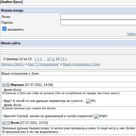
[
Stalker-Epos
]
Форма входа
Логин:
Пароль:
запомнить
Забыл
Меню сайта
Страница
12
из
13
«
1
2
…
10
11
12
13
»
Форум «ЭпоС»
»
Бар "У Незнакомца"
»
Ваше отношение к Зоне
Ваше отношение к Зоне
[
276
]
Маршал
[27.07.2011, 14:58]
Quote
(
Воля
)
И военных в Зоне как собак не резаных.(Это не оскорбление,их правда там очень много.)
-Мда? А чегой-то они дальше периметра не суются...
Quote
(
Воля
)
В реале военные уже скажем без мозгов
-Брехня! Глупый, ничем не доказанный и тупой стереотип!
[
277
]
Воля
[27.07.2011, 15:01]
Военные разные бывают,кому то мозги уже промыли,а кому то ещё нет,и у них более м
В прошлый раз я не так выразилась...