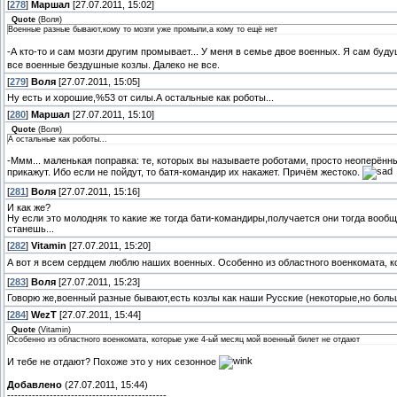
[
278
]
Маршал
[27.07.2011, 15:02]
Quote
(
Воля
)
Военные разные бывают,кому то мозги уже промыли,а кому то ещё нет
-А кто-то и сам мозги другим промывает... У меня в семье двое военных. Я сам буд
все военные бездушные козлы. Далеко не все.
[
279
]
Воля
[27.07.2011, 15:05]
Ну есть и хорошие,%53 от силы.А остальные как роботы...
[
280
]
Маршал
[27.07.2011, 15:10]
Quote
(
Воля
)
А остальные как роботы...
-Ммм... маленькая поправка: те, которых вы называете роботами, просто неоперённ
прикажут. Ибо если не пойдут, то батя-командир их накажет. Причём жестоко.
[
281
]
Воля
[27.07.2011, 15:16]
И как же?
Ну если это молодняк то какие же тогда бати-командиры,получается они тогда вооб
станешь...
[
282
]
Vitamin
[27.07.2011, 15:20]
А вот я всем сердцем люблю наших военных. Особенно из областного военкомата, 
[
283
]
Воля
[27.07.2011, 15:23]
Говорю же,военный разные бывают,есть козлы как наши Русские (некоторые,но больш
[
284
]
WezT
[27.07.2011, 15:44]
Quote
(
Vitamin
)
Особенно из областного военкомата, которые уже 4-ый месяц мой военный билет не отдают
И тебе не отдают? Похоже это у них сезонное
Добавлено
(27.07.2011, 15:44)
---------------------------------------------