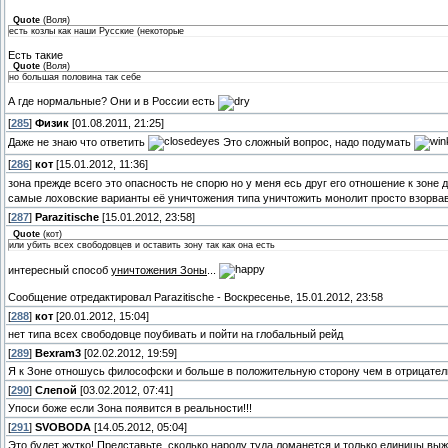
Quote
(
Воля
)
есть козлы как наши Русские (некоторые
Есть такие
Quote
(
Воля
)
но большая половина так себе
А где нормальные? Они и в России есть
[
285
]
Физик
[01.08.2011, 21:25]
Даже не знаю что ответить
Это сложный вопрос, надо подумать
[
286
]
кот
[15.01.2012, 11:36]
зона прежде всего это опасность не спорю но у меня есь друг его отношение к зоне 
самые лоховские варианты её уничтожения типа уничтожить монолит просто взорвав 
[
287
]
Parazitische
[15.01.2012, 23:58]
Quote
(
кот
)
или убить всех свободовцев и оставить зону так как она есть
интересный способ
уничтожения Зоны
...
Сообщение отредактировал
Parazitische
-
Воскресенье, 15.01.2012, 23:58
[
288
]
кот
[20.01.2012, 15:04]
нет типа всех свободовце поубивать и пойти на глобальный рейд
[
289
]
Bexram3
[02.02.2012, 19:59]
Я к Зоне отношусь философски и больше в положительную сторону чем в отрицател
[
290
]
Слепой
[03.02.2012, 07:41]
Упоси боже если Зона появится в реальности!!!
[
291
]
SVOBODA
[14.05.2012, 05:04]
Это будет жутко! Представьте, сколько народу туда ломанется и только единицы выжи