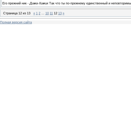
Его прежний ник -
Дима-Химик
Так что ты по-прежнему единственный и неповторим
Страница
12
из
13
«
1
2
…
10
11
12
13
»
Полная версия сайта