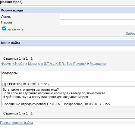
[
Stalker-Epos
]
Форма входа
Логин:
Пароль:
запомнить
Забыл
Меню сайта
Страница
1
из
1
1
Форум «ЭпоС»
»
Моды для S.T.A.L.K.E.R.: Зов Припяти
»
Мододелы
Мододелы
[
1
]
TPOCTb
[18.08.2013, 21:26]
Есть такие кто может запилить мод?
Если есть то сделайте наручные часы для сталкер зп, пожалуйста.
И дайте ссылку на прогу или проги для создания модов.
Сообщение отредактировал
TPOCTb
-
Воскресенье, 18.08.2013, 21:27
Страница
1
из
1
1
Полная версия сайта