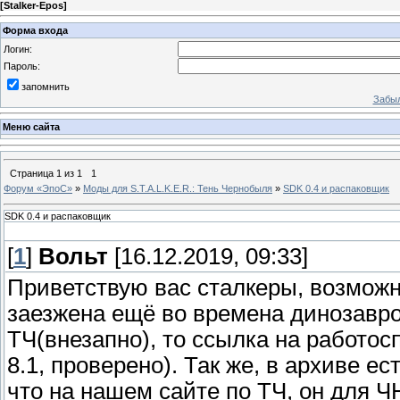
[
Stalker-Epos
]
Форма входа
Логин:
Пароль:
запомнить
Забыл
Меню сайта
Страница
1
из
1
1
Форум «ЭпоС»
»
Моды для S.T.A.L.K.E.R.: Тень Чернобыля
»
SDK 0.4 и распаковщик
SDK 0.4 и распаковщик
[
1
]
Вольт
[16.12.2019, 09:33]
Приветствую вас сталкеры, возможн
заезжена ещё во времена динозавров
ТЧ(внезапно), то ссылка на работо
8.1, проверено). Так же, в архиве е
что на нашем сайте по ТЧ, он для Ч