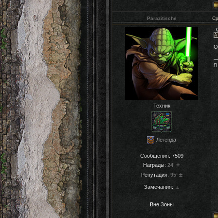
Parazitische
Ср
А
О
Я
Техник
Легенда
Сообщения:
7509
+
Награды:
24
±
Репутация:
95
Замечания:
±
Вне Зоны