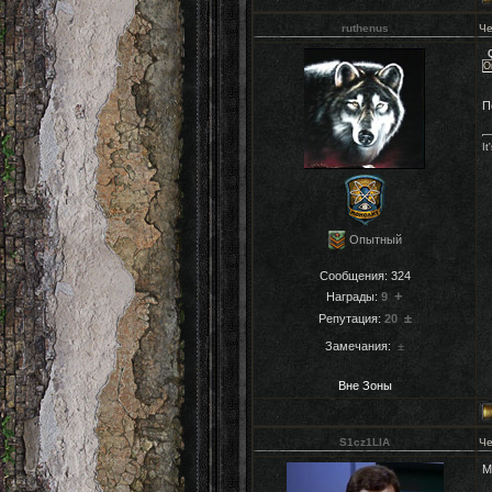
ruthenus
Че
О
П
It
Опытный
Сообщения:
324
+
Награды:
9
±
Репутация:
20
Замечания:
±
Вне Зоны
S1cz1LIA
Че
М