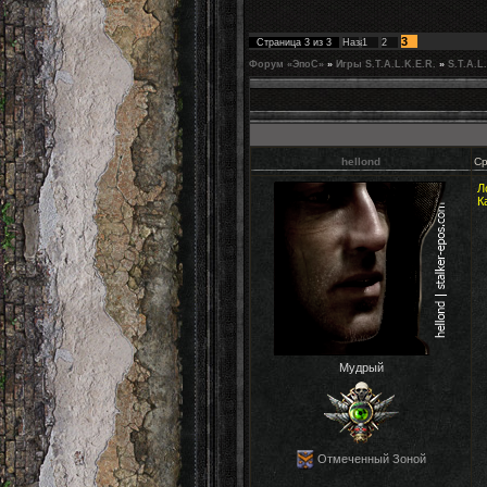
3
Страница
3
из
3
Назад
1
2
Форум «ЭпоС»
»
Игры S.T.A.L.K.E.R.
»
S.T.A.L
hellond
Ср
Л
К
Мудрый
Отмеченный Зоной