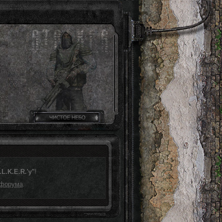
L.K.E.R.'у"
!
 форума
.