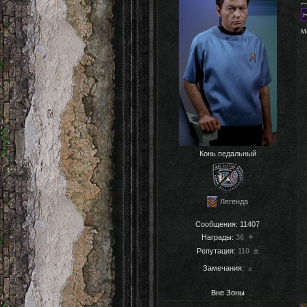
М
Конь педальный
Легенда
Сообщения:
11407
+
Награды:
36
±
Репутация:
110
Замечания:
±
Вне Зоны