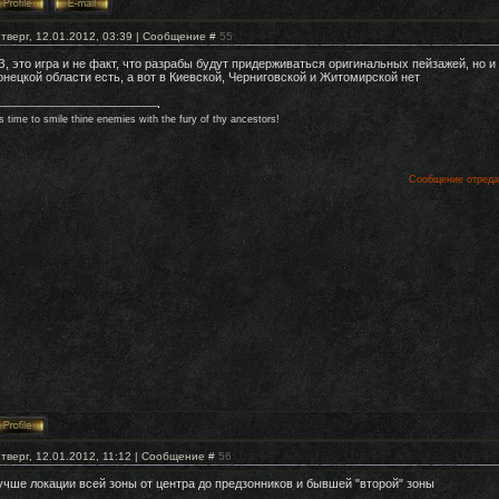
тверг, 12.01.2012, 03:39 | Сообщение #
55
З, это игра и не факт, что разрабы будут придерживаться оригинальных пейзажей, но и 
онецкой области есть, а вот в Киевской, Черниговской и Житомирской нет
's time to smile thine enemies with the fury of thy ancestors!
Сообщение отред
тверг, 12.01.2012, 11:12 | Сообщение #
56
учше локации всей зоны от центра до предзонников и бывшей "второй" зоны