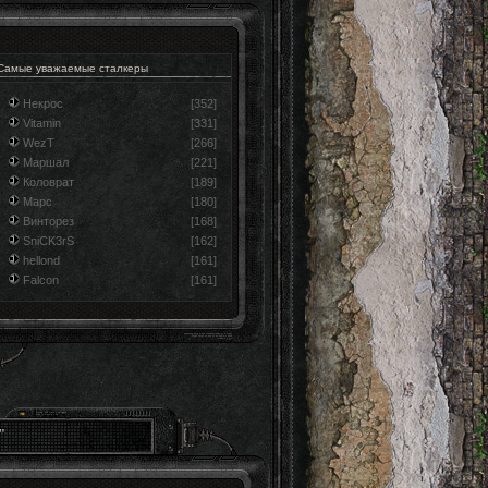
Самые уважаемые сталкеры
Некрос
[352]
Vitamin
[331]
WezT
[266]
Маршал
[221]
Коловрат
[189]
Марс
[180]
Винторез
[168]
SniCK3rS
[162]
hellond
[161]
Falcon
[161]
"