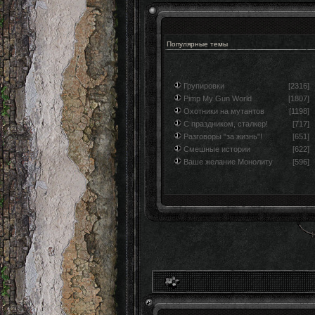
Популярные темы
Групировки
[2316]
Pimp My Gun World
[1807]
Охотники на мутантов
[1198]
С праздником, сталкер!
[717]
Разговоры "за жизнь"!
[651]
Смешные истории
[622]
Ваше желание Монолиту
[596]