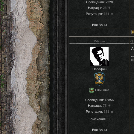
Сообщения:
2320
+
Награды:
23
±
Репутация:
161
Вне Зоны
Vitamin
Ср
А
|
П
Парафин
Отмычка
Зд
Сообщения:
13856
+
Награды:
75
±
Репутация:
331
Замечания:
±
Вне Зоны