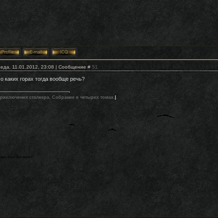
еда, 11.01.2012, 23:08 | Сообщение #
51
 о каких горах тогда вообще речь?
риключения сталкера. Собрание в четырех томах.
|
есь был Витамин!