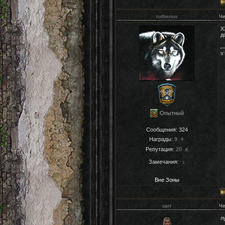
ruthenus
Че
Х
д
It
Опытный
Сообщения:
324
+
Награды:
9
±
Репутация:
20
Замечания:
±
Вне Зоны
щит
Че
л