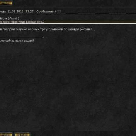
еда, 11.01.2012, 23:27 | Сообщение #
52
Quote
(
Vitamin
)
 о каких горах тогда вообще речь?
н говорил о кучке чёрных треугольников по центру рисунка...
 это сейчас вслух сказал?