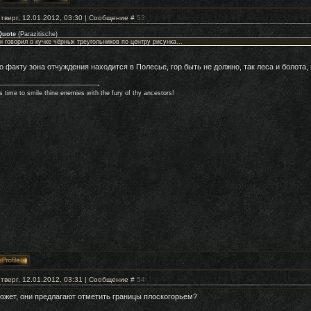
тверг, 12.01.2012, 03:30 | Сообщение #
53
Quote
(
Parazitische
)
н говорил о кучке чёрных треугольников по центру рисунка...
о факту зона отчуждения находится в Полесье, гор быть не должно, так леса и болота, 
's time to smile thine enemies with the fury of thy ancestors!
тверг, 12.01.2012, 03:31 | Сообщение #
54
ожет, они предлагают отметить границы плоскогорьем?