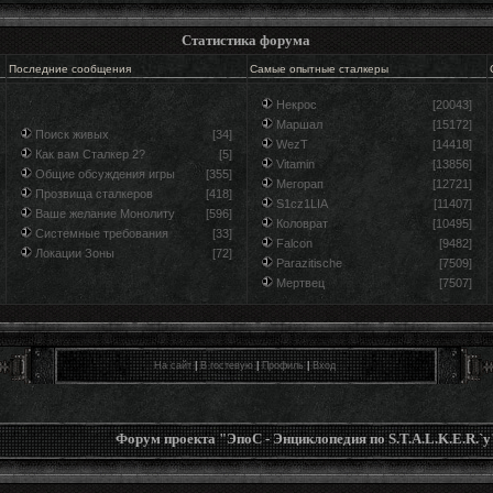
Статистика форума
Последние сообщения
Самые опытные сталкеры
Некрос
[20043]
Маршал
[15172]
Поиск живых
[34]
WezT
[14418]
Как вам Сталкер 2?
[5]
Vitamin
[13856]
Общие обсуждения игры
[355]
Мегорап
[12721]
Прозвища сталкеров
[418]
S1cz1LIA
[11407]
Ваше желание Монолиту
[596]
Коловрат
[10495]
Системные требования
[33]
Falcon
[9482]
Локации Зоны
[72]
Parazitische
[7509]
Мертвец
[7507]
На сайт
|
В гостевую
|
Профиль
|
Вход
Форум проекта "ЭпоС - Энциклопедия по S.T.A.L.K.E.R.`у