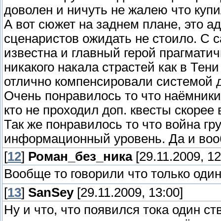
доволен и ничуть не жалею что купи
А вот сюжет на заднем плане, это а
сценаристов ожидать не стоило. С с
известна и главный герой прагматич
никакого накала страстей как в Тени
отлично компенсировали системой д
Очень понравилось то что наёмники
кто не проходил доп. квесты скорее 
Так же понравилось то что война г
информационный уровень. Да и вооб
[
12
]
Роман_без_ника
[29.11.2009, 12
Вообще то говорили что только один
[
13
]
SanSey
[29.11.2009, 13:00]
Ну и что, что появился тока один с