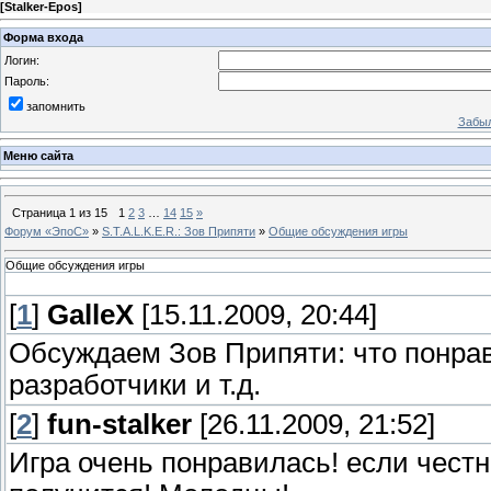
[
Stalker-Epos
]
Форма входа
Логин:
Пароль:
запомнить
Забыл
Меню сайта
Страница
1
из
15
1
2
3
…
14
15
»
Форум «ЭпоС»
»
S.T.A.L.K.E.R.: Зов Припяти
»
Общие обсуждения игры
Общие обсуждения игры
[
1
]
GalleX
[15.11.2009, 20:44]
Обсуждаем Зов Припяти: что понрав
разработчики и т.д.
[
2
]
fun-stalker
[26.11.2009, 21:52]
Игра очень понравилась! если честн