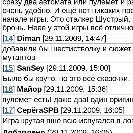
сразу два автомата или пулемёт и ра
очень удобно. И ещё нет никаких пр
начале игры. Это сталкер Шустрый,
бронь. Неее у этой игры всё отлично
[
14
]
Diman
[29.11.2009, 14:47]
добавили бы шестистволку и сюжет 
мутантов
[
15
]
SanSey
[29.11.2009, 15:00]
Было бы круто, но это всё сказочки.
[
16
]
Майор
[29.11.2009, 15:36]
пулемёт есть! даже два! один ориги
[
17
]
СерёгаSPB
[29.11.2009, 16:05]
Игра крутая пшё всю испугался в ло
Добавлено
(29.11.2009, 16:05)