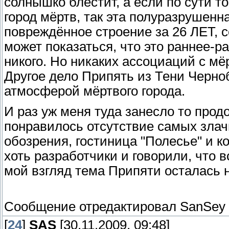
солнышко блестит, а если по сути т
город мёртв, так эта полуразрушенна
повреждённое строение за 26 ЛЕТ, с
может показаться, что это раннее-ра
никого. Но никаких ассоциаций с мё
Другое дело Припять из Тени Черно
атмосферой мёртвого города.
И раз уж меня туда занесло то продо
понравилось отсутствие самых злачн
обозрения, гостиница "Полесье" и ко
хоть разработчики и говорили, что в
мой взгляд тема Припяти осталась н
Сообщение отредактировал
SanSey
[
24
]
SAS
[30.11.2009, 09:48]