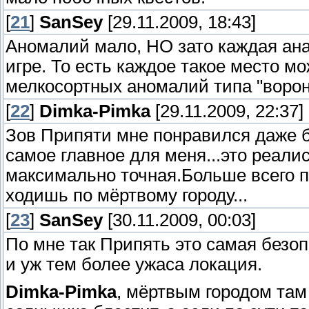
[
21
]
SanSey
[29.11.2009, 18:43]
Аномалий мало, НО зато каждая ана
игре. То есть каждое такое место м
мелкосортных аномалий типа "воронк
[
22
]
Dimka-Pimka
[29.11.2009, 22:37]
Зов Припяти мне понравился даже 
самое главное для меня...это реали
максимально точная.Больше всего п
ходишь по мёртвому городу...
[
23
]
SanSey
[30.11.2009, 00:03]
По мне так Припять это самая безо
и уж тем более ужаса локация.
Dimka-Pimka
, мёртвым городом там 