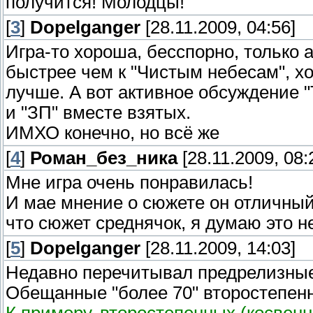
получится! Молодцы!
[
3
]
Dopelganger
[28.11.2009, 04:56]
Игра-то хороша, бесспорно, только 
быстрее чем к "Чистым небесам", хо
лучше. А вот активное обсуждение 
и "ЗП" вместе взятых.
ИМХО конечно, но всё же
[
4
]
Роман_без_ника
[28.11.2009, 08:
Мне игра очень понравилась!
И мае мнение о сюжете он отличный
что сюжет среднячок, я думаю это не 
[
5
]
Dopelganger
[28.11.2009, 14:03]
Недавно перечитывал предрелизные
Обещанные "более 70" второстепенн