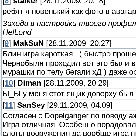
[
8
]
stalkёr
[28.11.2009, 20:18]
ребят я новенький как фото в авата
Заходи в настройки твоего профиля
HelLond
[
9
]
MakSuN
[28.11.2009, 20:27]
Блин игра кароткая : ( быстро прош
Чернобыля проходил вот это были вр
мурашки по телу бегали хД ) даже о
[
10
]
Diman
[28.11.2009, 20:29]
Ы_Ы у меня етот ящик доверху был
[
11
]
SanSey
[29.11.2009, 04:09]
Согласен с Dopelganger по поводу аж
Игра отличная. Особенно порадовал
слоты вооружения да вообще игра п