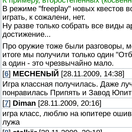
К примеру, второстепенных (косвенн
В режиме "freeplay" новых квестов 
играть, к сожалени, нет.
Ну разве только собрать все виды 
достижение...
Про оружие тоже были разговоры, мо
итоге мы получили только один "Отб
а один - это чрезвычайно мало.
[
6
]
MECHENЫЙ
[28.11.2009, 14:38]
Игра классная получилась. Даже лу
понравилась Припять и Завод Юпите
[
7
]
Diman
[28.11.2009, 20:16]
игра класс, люблю на юпитере ошив
лужа