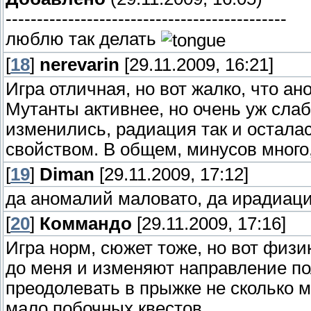
---------------------------------------------
люблю так делать
[
18
]
nerevarin
[29.11.2009, 16:21]
Игра отличная, но вот жалко, что а
Мутанты активнее, но очень уж сла
изменились, радиация так и остал
свойством. В общем, минусов много
[
19
]
Diman
[29.11.2009, 17:12]
да аномалий маловато, да ирадиац
[
20
]
Коммандо
[29.11.2009, 17:16]
Игра норм, сюжет тоже, но вот физи
до меня и изменяют направление пол
преодолевать в прыжке не сколько м
мало побочных квестов.