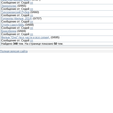
Сообщение от:
Седой
»»
Зверополис
(
0
/
955
)
Сообщение от:
Седой
»»
Тихоокеанский Рубеж
(
0
/
660
)
Сообщение от:
Седой
»»
Годзилла (фильм, 2014)
(
0
/
707
)
Сообщение от:
Седой
»»
Отря́д самоуби́йц
(
0
/
668
)
Сообщение от:
Седой
»»
Бриклберри
(
0
/
669
)
Сообщение от:
Седой
»»
Фильм "Оно" (все части и все серии).
(
0
/
695
)
Сообщение от:
Седой
»»
Найдено
348
тем. На странице показано
50
тем.
Полная версия сайта