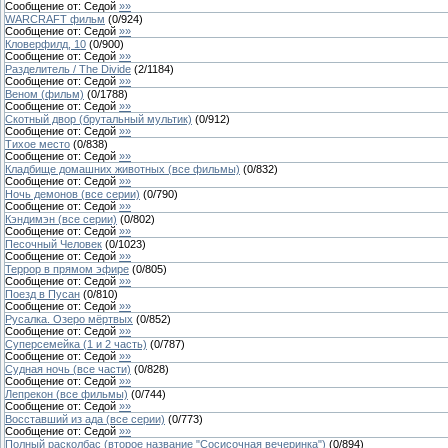
Сообщение от:
Седой
»»
WARCRAFT фильм
(
0
/
924
)
Сообщение от:
Седой
»»
Кловерфилд, 10
(
0
/
900
)
Сообщение от:
Седой
»»
Разделитель / The Divide
(
2
/
1184
)
Сообщение от:
Седой
»»
Веном (фильм)
(
0
/
1788
)
Сообщение от:
Седой
»»
Скотный двор (брутальный мультик)
(
0
/
912
)
Сообщение от:
Седой
»»
Тихое место
(
0
/
838
)
Сообщение от:
Седой
»»
Кладбище домашних животных (все фильмы)
(
0
/
832
)
Сообщение от:
Седой
»»
Ночь демонов (все серии)
(
0
/
790
)
Сообщение от:
Седой
»»
Кэндимэн (все серии)
(
0
/
802
)
Сообщение от:
Седой
»»
Песочный Человек
(
0
/
1023
)
Сообщение от:
Седой
»»
Террор в прямом эфире
(
0
/
805
)
Сообщение от:
Седой
»»
Поезд в Пусан
(
0
/
810
)
Сообщение от:
Седой
»»
Русалка. Озеро мёртвых
(
0
/
852
)
Сообщение от:
Седой
»»
Суперсемейка (1 и 2 часть)
(
0
/
787
)
Сообщение от:
Седой
»»
Судная ночь (все части)
(
0
/
828
)
Сообщение от:
Седой
»»
Лепрекон (все фильмы)
(
0
/
744
)
Сообщение от:
Седой
»»
Восставший из ада (все серии)
(
0
/
773
)
Сообщение от:
Седой
»»
Полный расколбас (второе название "Сосисочная вечеринка")
(
0
/
894
)