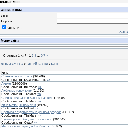
[
Stalker-Epos
]
Форма входа
Логин:
Пароль:
запомнить
Забыл
Меню сайта
Страница
1
из
7
1
2
3
…
6
7
»
Форум «ЭпоС»
»
Общий раздел
»
Кино
Кино
Советую посмотреть
(
3
/
1206
)
Сообщение от:
Кладоискатель
»»
Аниме
(
190
/
6009
)
Сообщение от:
Винторез
»»
Любимые герои кино
(
0
/
1319
)
Сообщение от:
TheMars
»»
Список фильмов в данном разделе
(
1
/
1086
)
Сообщение от:
TheMars
»»
Кино мечей, кино магии
(
0
/
1250
)
Сообщение от:
hellond
»»
Правила создания тем в данном разделе
(
0
/
1067
)
Сообщение от:
TheMars
»»
Чужой против Хищника: вселенная
(
30
/
3527
)
Сообщение от:
Седой
»»
Мир юрского периода 1 и 2 часть
(
0
/
1102
)