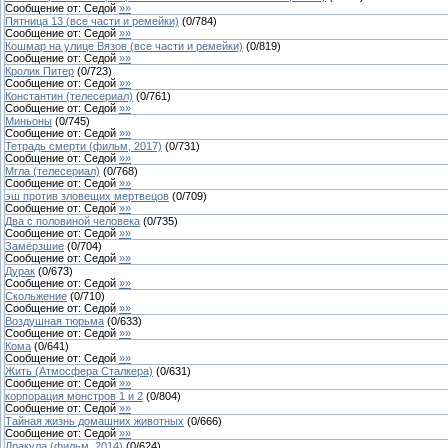
Сообщение от:
Седой
»»
Пятница 13 (все части и ремейки)
(
0
/
784
)
Сообщение от:
Седой
»»
Кошмар на улице Вязов (все части и ремейки)
(
0
/
819
)
Сообщение от:
Седой
»»
Кролик Питер
(
0
/
723
)
Сообщение от:
Седой
»»
Константин (телесериал)
(
0
/
761
)
Сообщение от:
Седой
»»
Миньоны
(
0
/
745
)
Сообщение от:
Седой
»»
Тетрадь смерти (фильм, 2017)
(
0
/
731
)
Сообщение от:
Седой
»»
Мгла (телесериал)
(
0
/
768
)
Сообщение от:
Седой
»»
эш против зловещих мертвецов
(
0
/
709
)
Сообщение от:
Седой
»»
Два с половиной человека
(
0
/
735
)
Сообщение от:
Седой
»»
Замёрзшие
(
0
/
704
)
Сообщение от:
Седой
»»
Дурак
(
0
/
673
)
Сообщение от:
Седой
»»
Скольжение
(
0
/
710
)
Сообщение от:
Седой
»»
Воздушная тюрьма
(
0
/
633
)
Сообщение от:
Седой
»»
Кома
(
0
/
641
)
Сообщение от:
Седой
»»
Жить (Атмосфера Сталкера)
(
0
/
631
)
Сообщение от:
Седой
»»
корпорация монстров 1 и 2
(
0
/
804
)
Сообщение от:
Седой
»»
Тайная жизнь домашних животных
(
0
/
666
)
Сообщение от:
Седой
»»
Дракула (фильм, 2014)
(
0
/
624
)