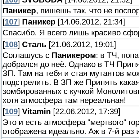
Паникер
, пишешь так, что не поспо
[
107
]
Паникер
[14.06.2012, 21:34]
Спасибо. Я всего лишь красиво с
[
108
]
Сталь
[21.06.2012, 19:01]
Соглашусь с
Паникером
: в ТЧ, поп
добрался до неё. Однако в ТЧ Прип
ЗП. Там на тебя и стая мутантов мо
подстрелить. В ЗП же Припять какая
зомбированных с кучкой Монолитовц
хотя атмосфера там нереальная!
[
109
]
Vitamin
[22.06.2012, 17:39]
Это и есть атмосфера "мертвого" гор
отображена идеально. Аж в 7-й раз 