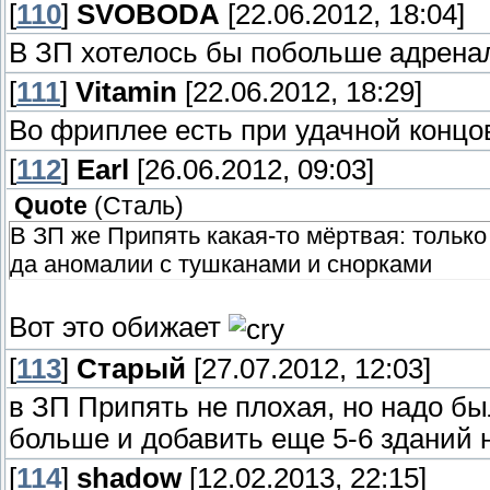
[
110
]
SVOBODA
[22.06.2012, 18:04]
В ЗП хотелось бы побольше адренал
[
111
]
Vitamin
[22.06.2012, 18:29]
Во фриплее есть при удачной концо
[
112
]
Earl
[26.06.2012, 09:03]
Quote
(
Сталь
)
В ЗП же Припять какая-то мёртвая: тольк
да аномалии с тушканами и снорками
Вот это обижает
[
113
]
Старый
[27.07.2012, 12:03]
в ЗП Припять не плохая, но надо б
больше и добавить еще 5-6 зданий 
[
114
]
shadow
[12.02.2013, 22:15]