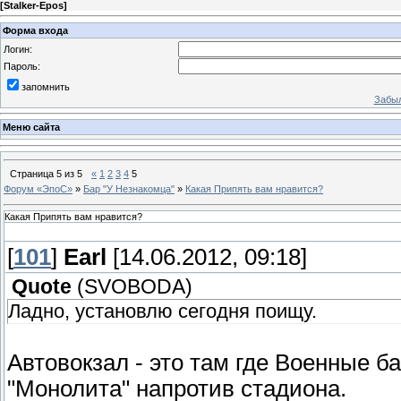
[
Stalker-Epos
]
Форма входа
Логин:
Пароль:
запомнить
Забыл
Меню сайта
Страница
5
из
5
«
1
2
3
4
5
Форум «ЭпоС»
»
Бар "У Незнакомца"
»
Какая Припять вам нравится?
Какая Припять вам нравится?
[
101
]
Earl
[14.06.2012, 09:18]
Quote
(
SVOBODA
)
Ладно, установлю сегодня поищу.
Автовокзал - это там где Военные б
"Монолита" напротив стадиона.