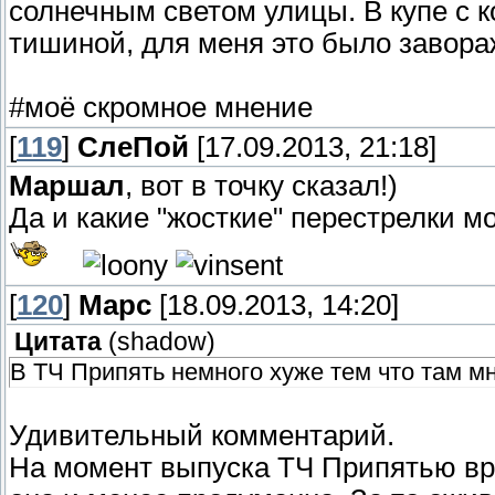
солнечным светом улицы. В купе с 
тишиной, для меня это было заво
#моё скромное мнение
[
119
]
СлеПoй
[17.09.2013, 21:18]
Маршал
, вот в точку сказал!)
Да и какие "жосткие" перестрелки мо
[
120
]
Марс
[18.09.2013, 14:20]
Цитата
(
shadow
)
В ТЧ Припять немного хуже тем что там мн
Удивительный комментарий.
На момент выпуска ТЧ Припятью вр