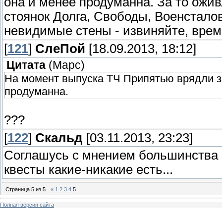
она и менее продуманна. За то ожив
стоянок Долга, Свободы, Военсталов
невидимые стены - извиняйте, врем
[
121
]
СлеПoй
[18.09.2013, 18:12]
Цитата
(
Марс
)
На момент выпуска ТЧ Припятью врядли з
продуманна.
???
[
122
]
Скальд
[03.11.2013, 23:23]
Соглашусь с мнением большинства 
квесты какие-никакие есть...
Страница
5
из
5
«
1
2
3
4
5
Полная версия сайта