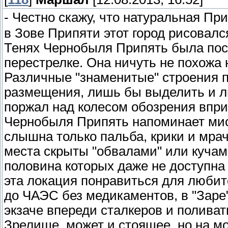
- Честно скажу, что натуральная Пр
в Зове Припяти этот город рисовался
Тенях Чернобыля Припять была пост
перестрелке. Она ничуть не похожа 
Различные "знаменитые" строения п
размещения, лишь бы выделить и л
поржал над колесом обозрения вприт
Чернобыля Припять напоминает мисси
слышна только пальба, крики и мра
места скрыты "обвалами" или кучам
половина которых даже не доступна
эта локация понравиться для любит
до ЧАЭС без медикаментов, в "Заре"
экзаче впереди сталкеров и поливат
Зрелище, может и стоящее, но на м