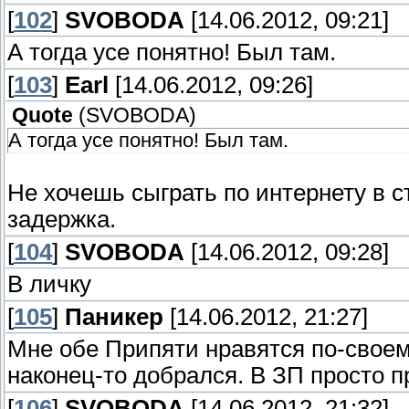
[
102
]
SVOBODA
[14.06.2012, 09:21]
А тогда усе понятно! Был там.
[
103
]
Earl
[14.06.2012, 09:26]
Quote
(
SVOBODA
)
А тогда усе понятно! Был там.
Не хочешь сыграть по интернету в с
задержка.
[
104
]
SVOBODA
[14.06.2012, 09:28]
В личку
[
105
]
Паникер
[14.06.2012, 21:27]
Мне обе Припяти нравятся по-своему.
наконец-то добрался. В ЗП просто п
[
106
]
SVOBODA
[14.06.2012, 21:32]