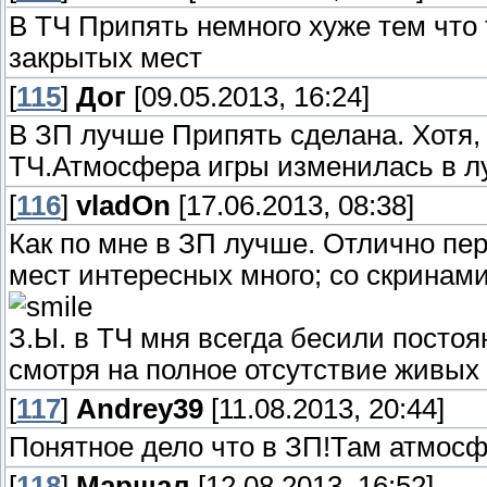
В ТЧ Припять немного хуже тем что 
закрытых мест
[
115
]
Дог
[09.05.2013, 16:24]
В ЗП лучше Припять сделана. Хотя, 
ТЧ.Атмосфера игры изменилась в л
[
116
]
vladOn
[17.06.2013, 08:38]
Как по мне в ЗП лучше. Отлично пе
мест интересных много; со скринами
З.Ы. в ТЧ мня всегда бесили постоя
смотря на полное отсутствие живых
[
117
]
Andrey39
[11.08.2013, 20:44]
Понятное дело что в ЗП!Там атмосфе
[
118
]
Маршал
[12.08.2013, 16:52]