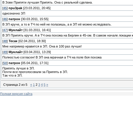
В Зове Припяти лучшая Припять. Она с реальной сделана.
[
45
]
npu3pak
[23.03.2011, 20:45]
однозначно ЗП
[
46
]
патрон
[30.03.2011, 15:55]
В ЗП круче, а то в ТЧ по ней не полазишь, а в ЗП её можно иследовать.
[
47
]
Мунлайт
[31.03.2011, 16:41]
В ЗП Припять круче. А в ТЧ она похожа на Берлин в 45-ом. В самом начале локации к
[
48
]
Тесак
[02.04.2011, 18:30]
Мне например нравится в ЗП. Она в 100 раз лучше!
[
49
]
Мунлайт
[03.04.2011, 13:29]
Полностью согласен! В ЗП она мрачная а ТЧ на поле боя похожа
[
50
]
патрон
[05.04.2011, 17:31]
Припять лучше в ЗП.
Почти все проголосовали за Припять в ЗП.
Так что в ЗП.
Страница
2
из
5
«
1
2
3
4
5
»
Полная версия сайта