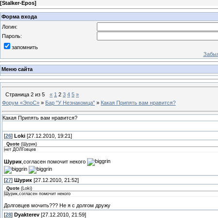
[
Stalker-Epos
]
Форма входа
Логин:
Пароль:
запомнить
Забыл
Меню сайта
Страница
2
из
5
«
1
2
3
4
5
»
Форум «ЭпоС»
»
Бар "У Незнакомца"
»
Какая Припять вам нравится?
Какая Припять вам нравится?
[
26
]
Loki
[27.12.2010, 19:21]
Quote
(
Шурик
)
нет ДОЛГовцев
Шурик
,согласен помочит некого
[
27
]
Шурик
[27.12.2010, 21:52]
Quote
(
Loki
)
Шурик,согласен помочит некого
Долговцев мочить??? Не я с долгом дружу
[
28
]
Dyakterev
[27.12.2010, 21:59]