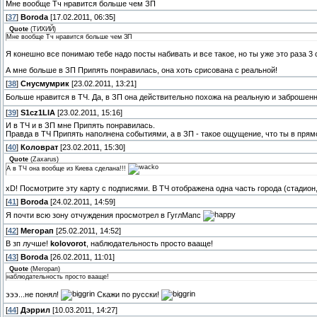
Мне вообще Тч нравится больше чем ЗП
[
37
]
Boroda
[17.02.2011, 06:35]
Quote
(
ТИХИЙ
)
Мне вообще Тч нравится больше чем ЗП
Я конешно все понимаю тебе надо посты набивать и все такое, но ты уже это раза 3 
А мне больше в ЗП Припять понравилась, она хоть срисована с реальной!
[
38
]
Снусмумрик
[23.02.2011, 13:21]
Больше нравится в ТЧ. Да, в ЗП она действительно похожа на реальную и заброшенн
[
39
]
S1cz1LIA
[23.02.2011, 15:16]
И в ТЧ и в ЗП мне Припять понравилась.
Правда в ТЧ Припять наполнена событиями, а в ЗП - такое ощущение, что ты в пр
[
40
]
Коловрат
[23.02.2011, 15:30]
Quote
(
Zaxarus
)
А в ТЧ она вообще из Киева сделана!!!
xD! Посмотрите эту карту с подписями. В ТЧ отображена одна часть города (стадион, "
[
41
]
Boroda
[24.02.2011, 14:59]
Я почти всю зону отчуждения просмотрел в ГуглМапс
[
42
]
Мегорап
[25.02.2011, 14:52]
В зп лучше!
kolovorot
, наблюдательность просто вааще!
[
43
]
Boroda
[26.02.2011, 11:01]
Quote
(
Мегорап
)
наблюдательность просто вааще!
эээ...не понял!
Скажи по русски!
[
44
]
Дэррил
[10.03.2011, 14:27]