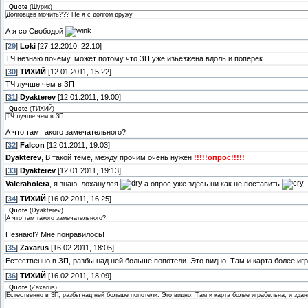
Quote
(
Шурик
)
Долговцев мочить??? Не я с долгом дружу
А я со Свободой
[
29
]
Loki
[27.12.2010, 22:10]
ТЧ незнаю почему. может потому что ЗП уже изьезжена вдоль и поперек
[
30
]
ТИХИЙ
[12.01.2011, 15:22]
ТЧ лучше чем в ЗП
[
31
]
Dyakterev
[12.01.2011, 19:00]
Quote
(
ТИХИЙ
)
ТЧ лучше чем в ЗП
А что там такого замечательного?
[
32
]
Falcon
[12.01.2011, 19:03]
Dyakterev
, В такой теме, между прочим очень нужен
!!!!!опрос!!!!!
[
33
]
Dyakterev
[12.01.2011, 19:13]
Valeraholera
, я знаю, лоханулся
а опрос уже здесь ни как не поставить
[
34
]
ТИХИЙ
[16.02.2011, 16:25]
Quote
(
Dyakterev
)
А что там такого замечательного?
Незнаю!? Мне понравилось!
[
35
]
Zaxarus
[16.02.2011, 18:05]
Естественно в ЗП, разбы над ней больше попотели. Это видно. Там и карта более игр
[
36
]
ТИХИЙ
[16.02.2011, 18:09]
Quote
(
Zaxarus
)
Естественно в ЗП, разбы над ней больше попотели. Это видно. Там и карта более играбельна, и здан