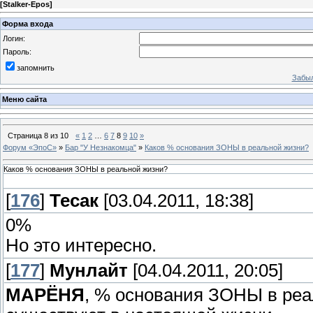
[
Stalker-Epos
]
Форма входа
Логин:
Пароль:
запомнить
Забыл
Меню сайта
Страница
8
из
10
«
1
2
…
6
7
8
9
10
»
Форум «ЭпоС»
»
Бар "У Незнакомца"
»
Каков % основания ЗОНЫ в реальной жизни?
Каков % основания ЗОНЫ в реальной жизни?
[
176
]
Тесак
[03.04.2011, 18:38]
0%
Но это интересно.
[
177
]
Мунлайт
[04.04.2011, 20:05]
МАРЁНЯ
, % основания ЗОНЫ в реа