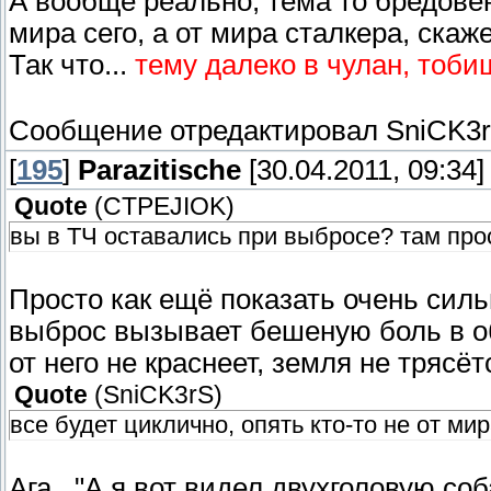
А вообще реально, тема то бредовень
мира сего, а от мира сталкера, скаж
Так что...
тему далеко в чулан, тоби
Сообщение отредактировал
SniCK3
[
195
]
Parazitische
[30.04.2011, 09:34]
Quote
(
CTPEJIOK
)
вы в ТЧ оставались при выбросе? там прос
Просто как ещё показать очень силь
выброс вызывает бешеную боль в обл
от него не краснеет, земля не тряс
Quote
(
SniCK3rS
)
все будет циклично, опять кто-то не от ми
Ага..."А я вот видел двухголовую с