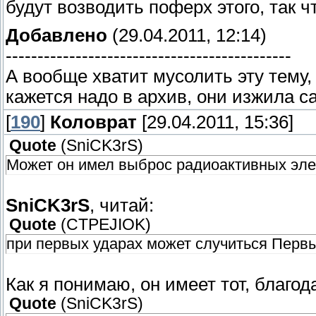
будут возводить поферх этого, так ч
Добавлено
(29.04.2011, 12:14)
---------------------------------------------
А вообще хватит мусолить эту тему,
кажется надо в архив, они изжила с
[
190
]
Коловрат
[29.04.2011, 15:36]
Quote
(
SniCK3rS
)
Может он имел выброс радиоактивных эле
SniCK3rS
, читай:
Quote
(
CTPEJIOK
)
при первых ударах может случиться Перв
Как я понимаю, он имеет тот, благода
Quote
(
SniCK3rS
)