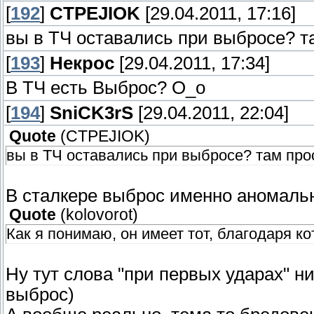
[
192
]
CTPEJIOK
[29.04.2011, 17:16]
вы в ТЧ оставались при выбросе? т
[
193
]
Некрос
[29.04.2011, 17:34]
В ТЧ есть Выброс? О_о
[
194
]
SniCK3rS
[29.04.2011, 22:04]
Quote
(
CTPEJIOK
)
вы в ТЧ оставались при выбросе? там прос
В сталкере выброс именно аномальн
Quote
(
kolovorot
)
Как я понимаю, он имеет тот, благодаря кот
Ну тут слова "при первых ударах" ни
выброс)