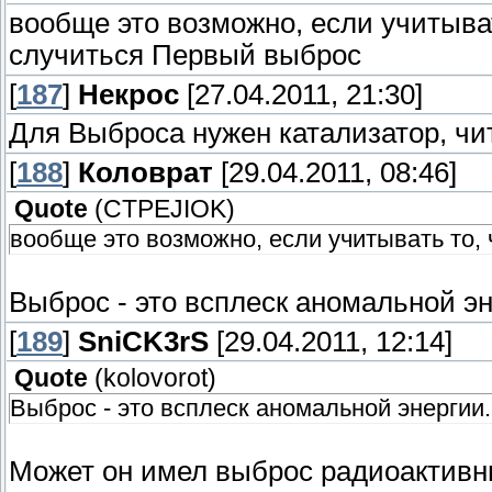
вообще это возможно, если учитыват
случиться Первый выброс
[
187
]
Некрос
[27.04.2011, 21:30]
Для Выброса нужен катализатор, чит
[
188
]
Коловрат
[29.04.2011, 08:46]
Quote
(
CTPEJIOK
)
вообще это возможно, если учитывать то, 
Выброс - это всплеск аномальной э
[
189
]
SniCK3rS
[29.04.2011, 12:14]
Quote
(
kolovorot
)
Выброс - это всплеск аномальной энергии
Может он имел выброс радиоактивны