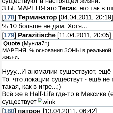
существуют в настоящей жизни.
З.Ы. МАРЁНЯ это
Тесак
, его так в 
[
178
]
Терминатор
[04.04.2011, 20:19]
% 10 больше не дам. Хотя...
[
179
]
Parazitische
[11.04.2011, 20:05]
Quote
(
Мунлайт
)
МАРЁНЯ, % основания ЗОНЫ в реальной жи
жизни.
Нууу...И аномалии существуют, ещё 
То, что локации существут - ещё не 
такая, как в игре...;)
Всё же в Half-Life где-то в Мексик
существует
[
180
]
патрон
[13.04.2011, 06:42]