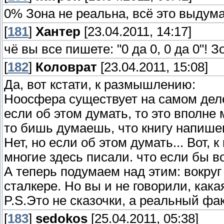
0% Зона не реальна, всё это выдума
[
181
]
Хантер
[23.04.2011, 14:17]
чё вы все пишете: "0 да 0, 0 да 0"! 
[
182
]
Коловрат
[23.04.2011, 15:08]
Да, вот кстати, к размышлению:
Ноосфера существует на самом деле 
если об этом думать, то это вполне 
то бишь думаешь, что книгу напишеш
Нет, но если об этом думать... Вот, к
многие здесь писали. что если бы в
А теперь подумаем над этим: вокруг
сталкере. Но вы и не говорили, как
P.S.Это не сказочки, а реальный фак
[
183
]
sedokos
[25.04.2011, 05:38]