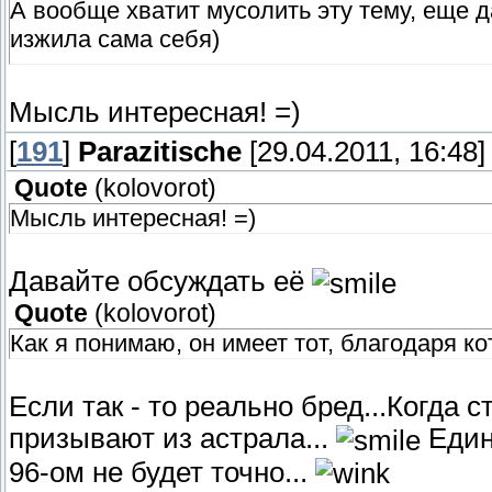
А вообще хватит мусолить эту тему, еще д
изжила сама себя)
Мысль интересная! =)
[
191
]
Parazitische
[29.04.2011, 16:48]
Quote
(
kolovorot
)
Мысль интересная! =)
Давайте обсуждать её
Quote
(
kolovorot
)
Как я понимаю, он имеет тот, благодаря кот
Если так - то реально бред...Когда 
призывают из астрала...
Единс
96-ом не будет точно...