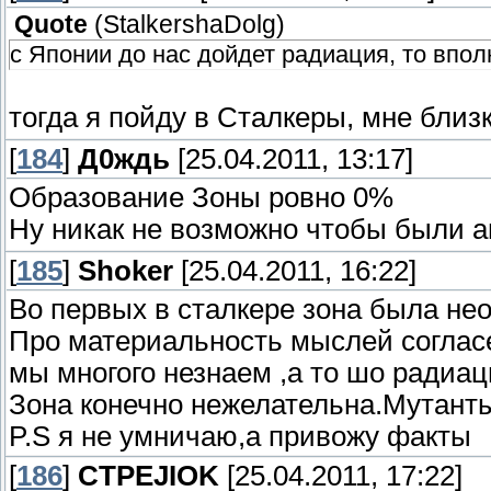
Quote
(
StalkershaDolg
)
с Японии до нас дойдет радиация, то впол
тогда я пойду в Сталкеры, мне близ
[
184
]
Д0ждь
[25.04.2011, 13:17]
Образование Зоны ровно 0%
Ну никак не возможно чтобы были 
[
185
]
Shoker
[25.04.2011, 16:22]
Во первых в сталкере зона была не
Про материальность мыслей соглас
мы многого незнаем ,а то шо радиац
Зона конечно нежелательна.Мутанты
P.S я не умничаю,а привожу факты
[
186
]
CTPEJIOK
[25.04.2011, 17:22]