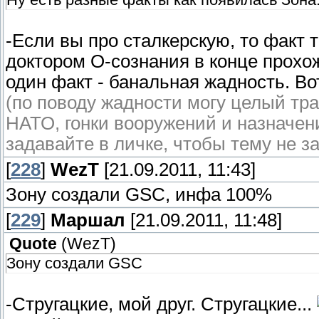
-Если вы про сталкерскую, то факт т
доктором О-сознания в конце прохож
один факт - банальная жадность. Вот
(по поводу жадности могу целый тра
НАТО, гонки вооружений и назначе
задавайте в личке, чтобы тему не з
[
228
]
WezT
[21.09.2011, 11:43]
Зону создали GSC, инфа 100%
[
229
]
Маршал
[21.09.2011, 11:48]
Quote
(
WezT
)
Зону создали GSC
-Стругацкие, мой друг. Стругацкие...