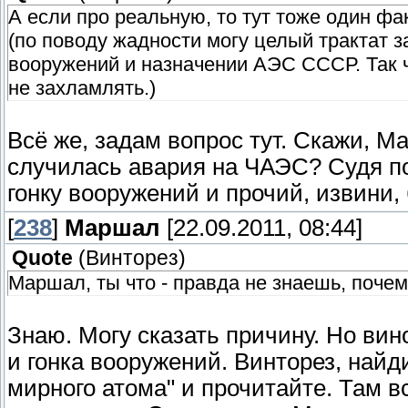
А если про реальную, то тут тоже один фак
(по поводу жадности могу целый трактат з
вооружений и назначении АЭС СССР. Так ч
не захламлять.)
Всё же, задам вопрос тут. Скажи, М
случилась авария на ЧАЭС? Судя по
гонку вооружений и прочий, извини,
[
238
]
Маршал
[22.09.2011, 08:44]
Quote
(
Винторез
)
Маршал, ты что - правда не знаешь, поче
Знаю. Могу сказать причину. Но ви
и гонка вооружений. Винторез, найд
мирного атома" и прочитайте. Там 