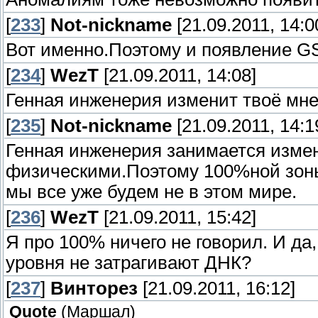
[
233
]
Not-nickname
[21.09.2011, 14:0
Вот именно.Поэтому и появление G
[
234
]
WezT
[21.09.2011, 14:08]
Генная инженерия изменит твоё мн
[
235
]
Not-nickname
[21.09.2011, 14:1
Генная инженерия занимается изме
физическими.Поэтому 100%ной зоны 
мы все уже будем не в этом мире.
[
236
]
WezT
[21.09.2011, 15:42]
Я про 100% ничего не говорил. И да
уровня не затрагивают ДНК?
[
237
]
Винторез
[21.09.2011, 16:12]
Quote
(
Маршал
)