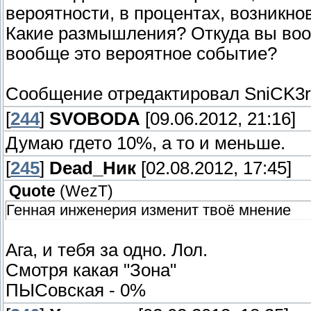
вероятности, в процентах, возникн
Какие размышления? Откуда вы вооб
вообще это вероятное событие?
Сообщение отредактировал
SniCK3
[
244
]
SVOBODA
[09.06.2012, 21:16]
Думаю гдето 10%, а то и меньше.
[
245
]
Dead_Ник
[02.08.2012, 17:45]
Quote
(
WezT
)
Генная инженерия изменит твоё мнение
Ага, и тебя за одно. Лол.
Смотря какая "Зона"
ПЫСовская - 0%