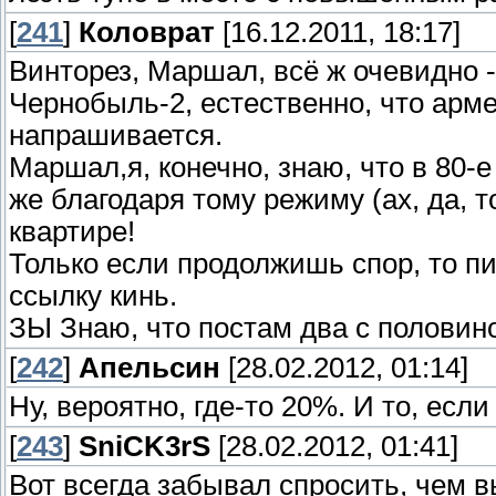
[
241
]
Коловрат
[16.12.2011, 18:17]
Винторез, Маршал, всё ж очевидно 
Чернобыль-2, естественно, что арме
напрашивается.
Маршал,я, конечно, знаю, что в 80-
же благодаря тому режиму (ах, да, т
квартире!
Только если продолжишь спор, то пи
ссылку кинь.
ЗЫ Знаю, что постам два с половино
[
242
]
Апельсин
[28.02.2012, 01:14]
Ну, вероятно, где-то 20%. И то, есл
[
243
]
SniCK3rS
[28.02.2012, 01:41]
Вот всегда забывал спросить, чем в