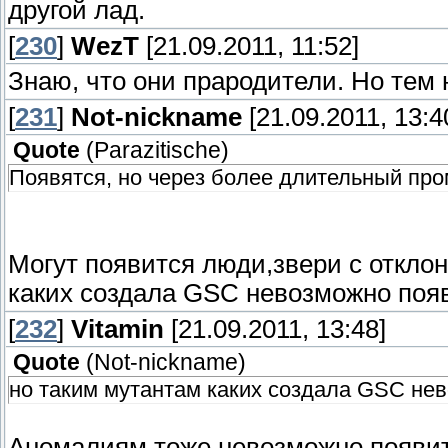
другой лад.
[
230
]
WezT
[21.09.2011, 11:52]
Знаю, что они прародители. Но тем
[
231
]
Not-nickname
[21.09.2011, 13:4
Quote
(
Parazitische
)
Появятся, но через более длительный про
Могут появится люди,звери с откло
каких создала GSC невозможно поя
[
232
]
Vitamin
[21.09.2011, 13:48]
Quote
(
Not-nickname
)
но таким мутантам каких создала GSC не
Аномалиям тоже невозможно появит