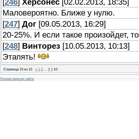
[
246
]
Херсонес
[02.02.2013, 18:35]
Маловероятно. Ближе у нулю.
[
247
]
Дог
[09.05.2013, 16:29]
20-25%. И если такое произойдет, т
[
248
]
Винторез
[10.05.2013, 10:13]
Этапять!
Страница
10
из
10
«
1
2
…
8
9
10
Полная версия сайта