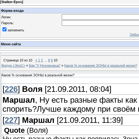
[
Stalker-Epos
]
Форма входа
Логин:
Пароль:
запомнить
Забыл
Меню сайта
Страница
10
из
10
«
1
2
…
8
9
10
Форум «ЭпоС»
»
Бар "У Незнакомца"
»
Каков % основания ЗОНЫ в реальной жизни?
Каков % основания ЗОНЫ в реальной жизни?
[
226
]
Воля
[21.09.2011, 08:04]
Маршал
, Ну есть разные факты как
спорить?Лучше каждому при своём 
[
227
]
Маршал
[21.09.2011, 11:39]
Quote
(
Воля
)
Ну есть разные факты как появилась Зона.