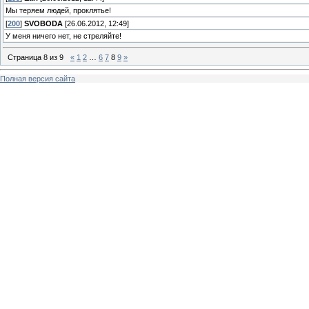
Мы теряем людей, проклятье!
[
200
]
SVOBODA
[26.06.2012, 12:49]
У меня ничего нет, не стреляйте!
Страница
8
из
9
«
1
2
…
6
7
8
9
»
Полная версия сайта