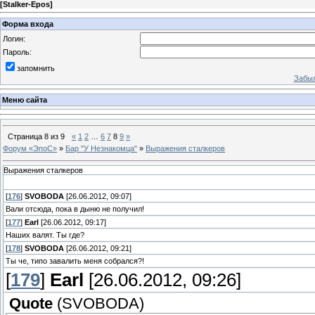
[
Stalker-Epos
]
Форма входа
Логин:
Пароль:
запомнить
Забыл
Меню сайта
Страница
8
из
9
«
1
2
…
6
7
8
9
»
Форум «ЭпоС»
»
Бар "У Незнакомца"
»
Выражения сталкеров
Выражения сталкеров
[
176
]
SVOBODA
[26.06.2012, 09:07]
Вали отсюда, пока в дыню не получил!
[
177
]
Earl
[26.06.2012, 09:17]
Наших валят. Ты где?
[
178
]
SVOBODA
[26.06.2012, 09:21]
Ты че, типо завалить меня собрался?!
[
179
]
Earl
[26.06.2012, 09:26]
Quote
(
SVOBODA
)