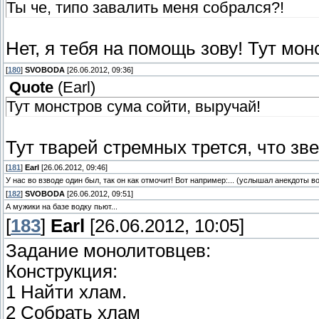
Ты че, типо завалить меня собрался?!
Нет, я тебя на помощь зову! Тут мо
[
180
]
SVOBODA
[26.06.2012, 09:36]
Quote
(
Earl
)
Тут монстров сума сойти, выручай!
Тут тварей стремных трется, что зве
[
181
]
Earl
[26.06.2012, 09:46]
У нас во взводе один был, так он как отмочит! Вот например:... (услышал анекдоты в
[
182
]
SVOBODA
[26.06.2012, 09:51]
А мужики на базе водку пьют...
[
183
]
Earl
[26.06.2012, 10:05]
Задание монолитовцев:
Конструкция:
1 Найти хлам.
2 Собрать хлам