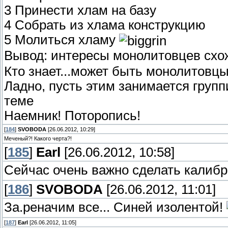
3 Принести хлам на базу
4 Собрать из хлама конструкцию
5 Молиться хламу
Вывод: интересы монолитовцев схо
Кто знает...может быть монолитовцы 
Ладно, пусть этим занимается групп
теме
Наемник! Поторопись!
[
184
]
SVOBODA
[26.06.2012, 10:29]
Меченый?! Какого черта?!
[
185
]
Earl
[26.06.2012, 10:58]
Сейчас очень важно сделать калибр
[
186
]
SVOBODA
[26.06.2012, 11:01]
За.реначим все... Синей изолентой!
[
187
]
Earl
[26.06.2012, 11:05]