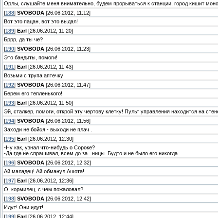
Орлы, слушайте меня внимательно, будем прорываться к станции, город кишит моно
[
188
]
SVOBODA
[26.06.2012, 11:12]
Вот это пацан, вот это выдал!
[
189
]
Earl
[26.06.2012, 11:20]
Бррр, да ты че?
[
190
]
SVOBODA
[26.06.2012, 11:23]
Это бандиты, помоги!
[
191
]
Earl
[26.06.2012, 11:43]
Возьми с трупа аптечку
[
192
]
SVOBODA
[26.06.2012, 11:47]
Берем его тепленького!
[
193
]
Earl
[26.06.2012, 11:50]
Эй, сталкер, помоги, открой эту чертову клетку! Пульт управления находится на стен
[
194
]
SVOBODA
[26.06.2012, 11:56]
Заходи не бойся - выходи не плач .
[
195
]
Earl
[26.06.2012, 12:30]
-Ну как, узнал что-нибудь о Сороке?
-Да где не спрашивал, всем до за...ницы. Будто и не было его никогда
[
196
]
SVOBODA
[26.06.2012, 12:32]
Ай маладец! Ай обманул Ашота!
[
197
]
Earl
[26.06.2012, 12:36]
О, кормилец, с чем пожаловал?
[
198
]
SVOBODA
[26.06.2012, 12:42]
Идут! Они идут!
[
199
]
Earl
[26.06.2012, 12:44]