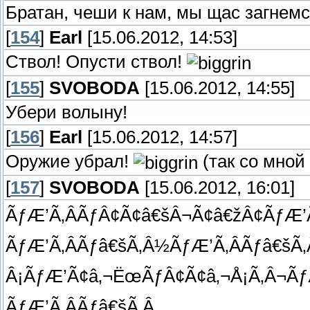
Братан, чеши к нам, мы щас загнемс
[
154
]
Earl
[15.06.2012, 14:53]
Ствол! Опусти ствол!
[
155
]
SVOBODA
[15.06.2012, 14:55]
Убери волыну!
[
156
]
Earl
[15.06.2012, 14:57]
Оружие убрал!
(так со мной
[
157
]
SVOBODA
[15.06.2012, 16:01]
ÃƒÆ’Ã‚ÂÃƒÂ¢Ã¢â€šÂ¬Ã¢â€žÂ¢ÃƒÆ’Ã
ÃƒÆ’Ã‚ÂÃƒâ€šÃ‚Â½ÃƒÆ’Ã‚ÂÃƒâ€š
Â¡ÃƒÆ’Ã¢â‚¬ËœÃƒÂ¢Ã¢â‚¬Å¡Ã‚Â¬ÃƒÆ
ÃƒÆ’Ã‚ÂÃƒâ€šÃ‚Â¸