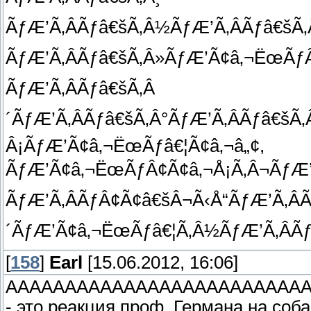
ÃƒÆ’Ã‚ÂÃƒâ€šÃ‚Â½ÃƒÆ’Ã‚ÂÃƒâ€šÃ
ÃƒÆ’Ã‚ÂÃƒâ€šÃ‚Â»ÃƒÆ’Ã¢â‚¬ËœÃƒÂ
ÃƒÆ’Ã‚ÂÃƒâ€šÃ‚Â
´ÃƒÆ’Ã‚ÂÃƒâ€šÃ‚Â°ÃƒÆ’Ã‚ÂÃƒâ€š
Â¡ÃƒÆ’Ã¢â‚¬ËœÃƒâ€¦Ã¢â‚¬â„¢,
ÃƒÆ’Ã¢â‚¬ËœÃƒÂ¢Ã¢â‚¬Å¡Ã‚Â¬ÃƒÆ’Ã
ÃƒÆ’Ã‚ÂÃƒÂ¢Ã¢â€šÂ¬Ã‹Å“ÃƒÆ’Ã‚ÂÃ
´ÃƒÆ’Ã¢â‚¬ËœÃƒâ€¦Ã‚Â½ÃƒÆ’Ã‚ÂÃƒâ
[
158
]
Earl
[15.06.2012, 16:06]
ААААААААААААААААААААААААА
- это реакция проф. Германа на соб