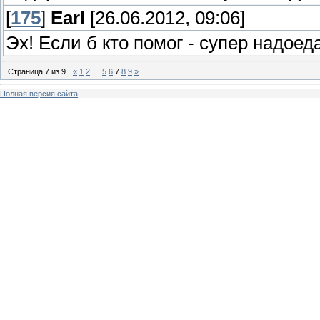
[
175
]
Earl
[26.06.2012, 09:06]
Эх! Если б кто помог - супер надое
Страница
7
из
9
«
1
2
…
5
6
7
8
9
»
Полная версия сайта