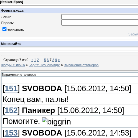
[
Stalker-Epos
]
Форма входа
Логин:
Пароль:
запомнить
Забыл
Меню сайта
Страница
7
из
9
«
1
2
…
5
6
7
8
9
»
Форум «ЭпоС»
»
Бар "У Незнакомца"
»
Выражения сталкеров
Выражения сталкеров
[
151
]
SVOBODA
[15.06.2012, 14:50]
Копец вам, па.лы!
[
152
]
Паникер
[15.06.2012, 14:50]
Помогите.
[
153
]
SVOBODA
[15.06.2012, 14:53]