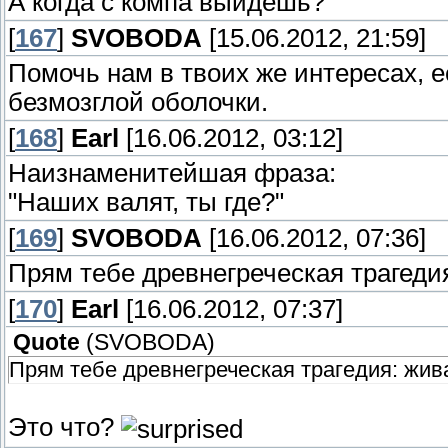
А когда с компа выйдешь?
[
167
]
SVOBODA
[15.06.2012, 21:59]
Помочь нам в твоих же интересах, е
безмозглой оболочки.
[
168
]
Earl
[16.06.2012, 03:12]
Наизнаменитейшая фраза:
"Наших валят, ты где?"
[
169
]
SVOBODA
[16.06.2012, 07:36]
Прям тебе древнегреческая трагеди
[
170
]
Earl
[16.06.2012, 07:37]
Quote
(
SVOBODA
)
Прям тебе древнегреческая трагедия: жив
Это что?