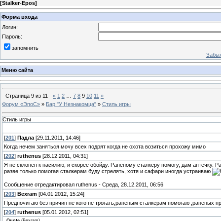
[
Stalker-Epos
]
Форма входа
Логин:
Пароль:
запомнить
Забыл
Меню сайта
Страница
9
из
11
«
1
2
…
7
8
9
10
11
»
Форум «ЭпоС»
»
Бар "У Незнакомца"
»
Стиль игры
Стиль игры
[
201
]
Падла
[29.11.2011, 14:46]
Когда нечем заняться мочу всех подрят когда не охота возиться прохожу мимо
[
202
]
ruthenus
[28.12.2011, 04:31]
Я не склонен к насилию, и скорее обойду. Раненому сталкеру помогу, дам аптечку. Р
разве только помогая сталкерам буду стрелять, хотя и сафари иногда устраиваю
Сообщение отредактировал
ruthenus
-
Среда, 28.12.2011, 06:56
[
203
]
Bexram
[04.01.2012, 15:24]
Предпочитаю без причин не кого не трогать,раненым сталкерам помогаю ,раненых про
[
204
]
ruthenus
[05.01.2012, 02:51]
Quote
(
Bexram
)