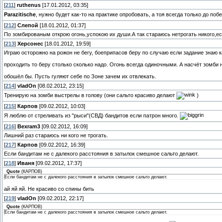
[
211
]
ruthenus
[17.01.2012, 03:35]
Parazitische
, нужно будет как-то на практике опробовать, а тоя всегда только до по
[
212
]
Слепой
[18.01.2012, 01:37]
По зомбированым открою огонь,успокою их души.А так стараюсь нетрогать никого,ес
[
213
]
Херсонес
[18.01.2012, 19:59]
Играю осторожно на рожон не бегу, боеприпасов беру по случаю если задание знаю к
проходить то беру столько сколько надо. Огонь всегда одиночными. А насчёт зомби 
обошёл бы. Пусть гуляют себе по Зоне зачем их отвлекать.
[
214
]
vladOn
[08.02.2012, 23:15]
Тренирую на зомби выстрелы в голову (они сальто красиво делают
)
[
215
]
Карпов
[09.02.2012, 10:03]
Я люблю от стреливать из "рыси"(СВД) бандитов если патрон много.
[
216
]
Bexram3
[09.02.2012, 16:09]
Лишний раз стараюсь ни кого не трогать.
[
217
]
Карпов
[09.02.2012, 16:39]
Если бандитам не с далекого расстояния в затылок смешное сальто делают.
[
218
]
Иваня
[09.02.2012, 17:37]
Quote
(
КАРПОВ
)
Если бандитам не с далекого расстояния в затылок смешное сальто делают.
ай яй яй. Не красиво со спины бить
[
219
]
vladOn
[09.02.2012, 22:17]
Quote
(
КАРПОВ
)
Если бандитам не с далекого расстояния в затылок смешное сальто делают.