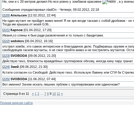
Не, они и с 20 метров делают.Но все ровно у зомбаков красивее
, а у воен
Сообщение отредактировал
vladOn
-
Четверг, 09.02.2012, 22:18
[
220
]
Апельсин
[12.02.2012, 22:44]
Ни один мутант не пройдет мимо меня! Я не зря везде таскаю с собой дробовик - он т
Тогда им крышка от моей G36...
[
221
]
Карпов
[01.04.2012, 17:20]
Иваня,со спины я бью ради развлечения и то только с бандитами.
[
222
]
sedokos
[06.04.2012, 16:16]
отстрел зомби, это самое интересное и благодарное дело. Подбираешь оружие и пат
свободовцев гасили мутанты, я не смог пройти мимо и не пострелять мутантов. Ост
[
223
]
SVOBODA
[09.06.2012, 21:20]
Действую тихо, блокпосты враждебных группировок обхожу, иногда кину пару гранат.
[
224
]
Змей
[09.06.2012, 21:30]
Кстати согласен со Свободой. Действую тихо. Использую Лавину или СГИ-5к Стрелк
[
225
]
SVOBODA
[11.06.2012, 07:44]
Вот именно! Зачем искать лишних прблем с группировками или одиночкам?
Страница
9
из
11
«
1
2
…
7
8
9
10
11
»
Полная версия сайта