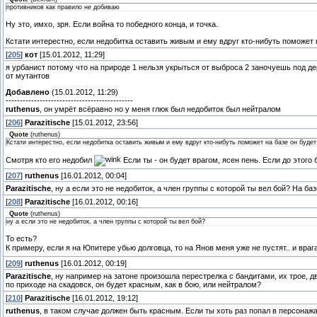
противников как правило не добиваю
Ну это, имхо, зря. Если война то победного конца, и точка.
Кстати интерестно, если недобитка оставить живым и ему вдруг кто-нибуть поможет
[
205
]
кот
[15.01.2012, 11:29]
я урбанист потому что на природе 1 нельзя укрыться от выброса 2 заночуешь под де
от мутантов
Добавлено
(15.01.2012, 11:29)
---------------------------------------------
ruthenus
, он умрёт всёравно но у меня глюк был недобиток был нейтралом
[
206
]
Parazitische
[15.01.2012, 23:56]
Quote
(
ruthenus
)
Кстати интерестно, если недобитка оставить живым и ему вдруг кто-нибуть поможет на базе он буде
Смотря кто его недобил
Если ты - он будет врагом, ясен пень. Если до этого 
[
207
]
ruthenus
[16.01.2012, 00:04]
Parazitische
, ну а если это не недобиток, а член группы с которой ты вел бой? На б
[
208
]
Parazitische
[16.01.2012, 00:16]
Quote
(
ruthenus
)
ну а если это не недобиток, а член группы с которой ты вел бой?
То есть?
К примеру, если я на Юпитере убью долговца, то на Янов меня уже не пустят.. и враг
[
209
]
ruthenus
[16.01.2012, 00:19]
Parazitische
, ну например на затоне произошла перестрелка с бандитами, их трое, д
по приходе на скадовск, он будет красным, как в бою, или нейтралом?
[
210
]
Parazitische
[16.01.2012, 19:12]
ruthenus
, в таком случае должен быть красным. Если ты хоть раз попал в персонажа