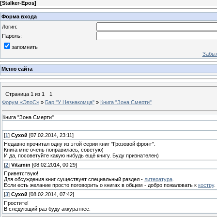
[
Stalker-Epos
]
Форма входа
Логин:
Пароль:
запомнить
Забыл
Меню сайта
Страница
1
из
1
1
Форум «ЭпоС»
»
Бар "У Незнакомца"
»
Книга "Зона Смерти"
Книга "Зона Смерти"
[
1
]
Сухой
[07.02.2014, 23:11]
Недавно прочитал одну из этой серии книг "Грозовой фронт".
Книга мне очень понравилась, советую)
И да, посоветуйте какую нибудь ещё книгу. Буду признателен)
[
2
]
Vitamin
[08.02.2014, 00:29]
Приветствую!
Для обсуждения книг существует специальный раздел -
литература
.
Если есть желание просто поговорить о книгах в общем - добро пожаловать к
костру
.
[
3
]
Сухой
[08.02.2014, 07:42]
Простите!
В следующий раз буду аккуратнее.