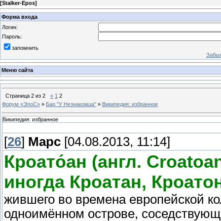
[
Stalker-Epos
]
Форма входа
Логин:
Пароль:
запомнить
Забыл
Меню сайта
Страница
2
из
2
«
1
2
Форум «ЭпоС»
»
Бар "У Незнакомца"
»
Википедия: избранное
Википедия: избранное
[
26
]
Марс
[04.08.2013, 11:14]
Кроато́ан (англ. Сroatoa
иногда Кроатан, Кроатон
жившего во времена европейской к
одноимённом острове, соседствующ