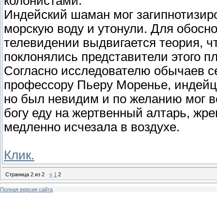
колонистами.
Индейский шаман мог загипнотизиров
морскую воду и утонули. Для обосн
телевидении выдвигается теория, чт
поклонялись представители этого п
Согласно исследователю обычаев с
профессору Пьеру Моренье, индейцы
но был невидим и по желанию мог в
богу еду на жертвенный алтарь, жре
медленно исчезала в воздухе.
Клик.
Страница
2
из
2
«
1
2
Полная версия сайта