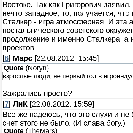
Востоке. Так как Григорович заявил,
нечто западное, то, получается, чт
Сталкер - игра атмосферная. И эта
ностальгического советского окруже
продолжение и именно Сталкера, а 
проектов
[
6
]
Марс
[22.08.2012, 15:45]
Quote
(
Noryn
)
взрослые люди, не первый год в игроинду
Зажрались просто?
[
7
]
ЛиК
[22.08.2012, 15:59]
Все-же надеюсь, что это слухи и не
счет этого не было. (И слава богу.)
Quote
(
TheMars
)