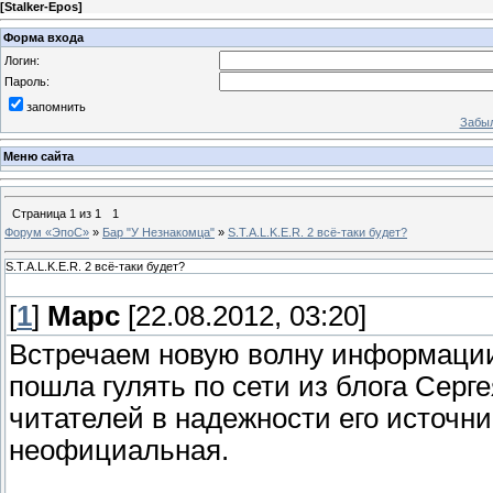
[
Stalker-Epos
]
Форма входа
Логин:
Пароль:
запомнить
Забыл
Меню сайта
Страница
1
из
1
1
Форум «ЭпоС»
»
Бар "У Незнакомца"
»
S.T.A.L.K.E.R. 2 всё-таки будет?
S.T.A.L.K.E.R. 2 всё-таки будет?
[
1
]
Марс
[22.08.2012, 03:20]
Встречаем новую волну информации о
пошла гулять по сети из блога Серг
читателей в надежности его источни
неофициальная.