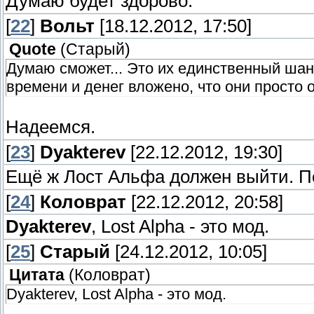
Думаю будет здорово.
[
22
]
Вольт
[18.12.2012, 17:50]
Quote
(
Старый
)
Думаю сможет... Это их единственный шанс
времени и денег вложено, что они просто 
Надеемся.
[
23
]
Dyakterev
[22.12.2012, 19:30]
Ещё ж Лост Альфа должен выйти. П
[
24
]
Коловрат
[22.12.2012, 20:58]
Dyakterev
, Lost Alpha - это мод.
[
25
]
Старый
[24.12.2012, 10:05]
Цитата
(
Коловрат
)
Dyakterev, Lost Alpha - это мод.