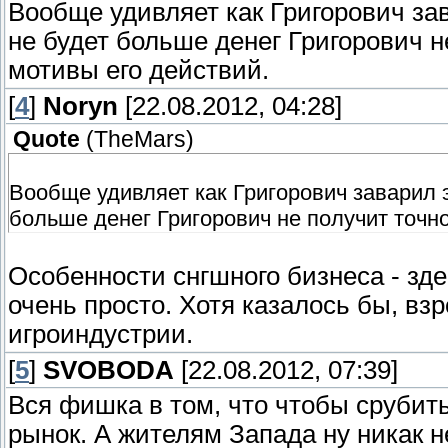
Вообще удивляет как Григорович зава
не будет больше денег Григорович н
мотивы его действий.
[
4
]
Noryn
[22.08.2012, 04:28]
Quote
(
TheMars
)
Вообще удивляет как Григорович заварил эт
больше денег Григорович не получит точно
Особенности снгшного бизнеса - здес
очень просто. Хотя казалось бы, вз
игроиндустрии.
[
5
]
SVOBODA
[22.08.2012, 07:39]
Вся фишка в том, что чтобы срубить
рынок. А жителям Запада ну никак н