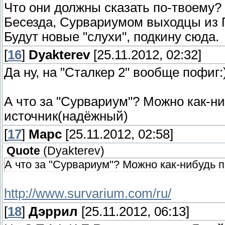
Что они должны сказать по-твоему?
Бесезда, Сурвариумом выходцы из
Будут новые "слухи", подкину сюда.
[
16
]
Dyakterev
[25.11.2012, 02:32]
Да ну, на "Сталкер 2" вообще пофиг:
А что за "Сурвариум"? Можно как-н
источник(надёжный)
[
17
]
Марс
[25.11.2012, 02:58]
Quote
(
Dyakterev
)
А что за "Сурвариум"? Можно как-нибудь 
http://www.survarium.com/ru/
[
18
]
Дэррил
[25.11.2012, 06:13]