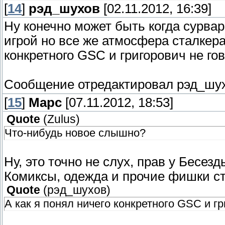
[
14
]
рэд_шухов
[02.11.2012, 16:39]
Ну конечно может быть когда сурва
игрой но все же атмосфера сталкера
конкретного GSC и григорович не го
Сообщение отредактировал
рэд_шу
[
15
]
Марс
[07.11.2012, 18:53]
Quote
(
Zulus
)
Что-нибудь новое слышно?
Ну, это точно не слух, прав у Бесезды
Комиксы, одежда и прочие фишки ст
Quote
(
рэд_шухов
)
А как я понял ничего конкретного GSC и гр