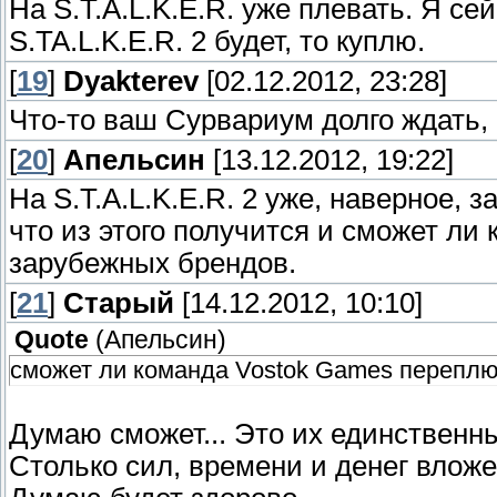
На S.T.A.L.K.E.R. уже плевать. Я се
S.TA.L.K.E.R. 2 будет, то куплю.
[
19
]
Dyakterev
[02.12.2012, 23:28]
Что-то ваш Сурвариум долго ждать,
[
20
]
Апельсин
[13.12.2012, 19:22]
На S.T.A.L.K.E.R. 2 уже, наверное, 
что из этого получится и сможет л
зарубежных брендов.
[
21
]
Старый
[14.12.2012, 10:10]
Quote
(
Апельсин
)
сможет ли команда Vostok Games перепл
Думаю сможет... Это их единственн
Столько сил, времени и денег вложе