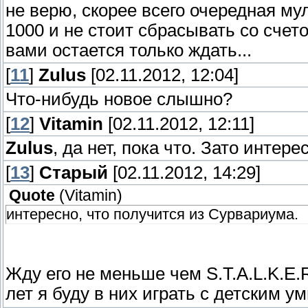
не верю, скорее всего очередная м
1000 и не стоит сбрасывать со счет
вами остается только ждать...
[
11
]
Zulus
[02.11.2012, 12:04]
Что-нибудь новое слышно?
[
12
]
Vitamin
[02.11.2012, 12:11]
Zulus
, да нет, пока что. Зато интер
[
13
]
Старый
[02.11.2012, 14:29]
Quote
(
Vitamin
)
интересно, что получится из Сурвариума.
Жду его не меньше чем S.T.A.L.K.E.R
лет я буду в них играть с детским у