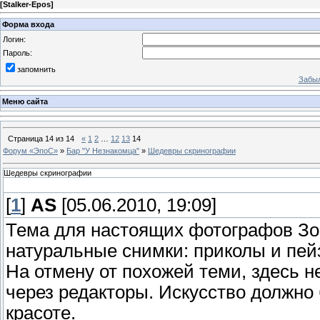
[
Stalker-Epos
]
Форма входа
Логин:
Пароль:
запомнить
Забыл
Меню сайта
Страница
14
из
14
«
1
2
…
12
13
14
Форум «ЭпоС»
»
Бар "У Незнакомца"
»
Шедевры скринографии
Шедевры скринографии
[
1
]
AS
[05.06.2010, 19:09]
Тема для настоящих фотографов Зо
натуральные снимки: приколы и пей
На отмену от похожей теми, здесь 
через редакторы. Искусство должно
красоте.