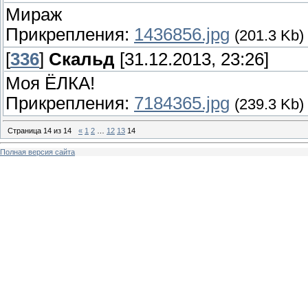
Мираж
Прикрепления:
1436856.jpg
(201.3 Kb)
[
336
]
Скальд
[31.12.2013, 23:26]
Моя ЁЛКА!
Прикрепления:
7184365.jpg
(239.3 Kb)
Страница
14
из
14
«
1
2
…
12
13
14
Полная версия сайта