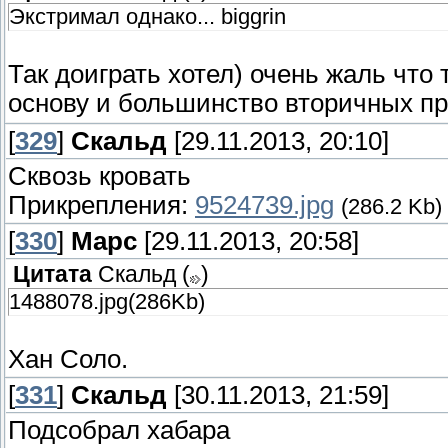
Экстримал однако... biggrin
Так доиграть хотел) очень жаль что т
основу и большинство вторичных пр
[
329
]
Скальд
[29.11.2013, 20:10]
Сквозь кровать
Прикрепления:
9524739.jpg
(286.2 Kb)
[
330
]
Марс
[29.11.2013, 20:58]
Цитата
Скальд
(
)
1488078.jpg(286Kb)
Хан Соло.
[
331
]
Скальд
[30.11.2013, 21:59]
Подсобрал хабара