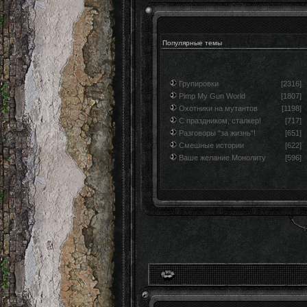
Популярные темы
Групировки
[2316]
Pimp My Gun World
[1807]
Охотники на мутантов
[1198]
С праздником, сталкер!
[717]
Разговоры "за жизнь"!
[651]
Смешные истории
[622]
Ваше желание Монолиту
[596]