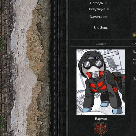
+
Награды:
0
±
Репутация:
6
Замечания:
±
Вне Зоны
vladOn
Во
Ш
П
За
Бармен