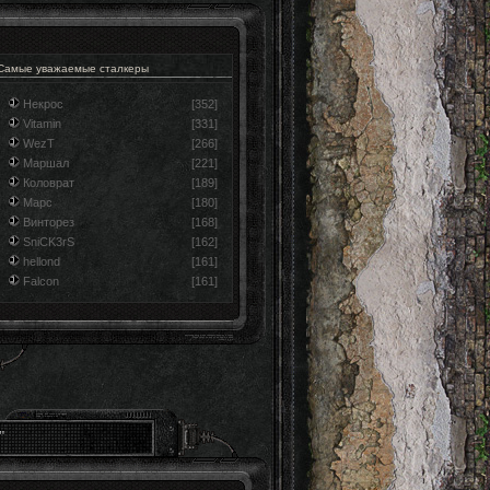
Самые уважаемые сталкеры
Некрос
[352]
Vitamin
[331]
WezT
[266]
Маршал
[221]
Коловрат
[189]
Марс
[180]
Винторез
[168]
SniCK3rS
[162]
hellond
[161]
Falcon
[161]
"