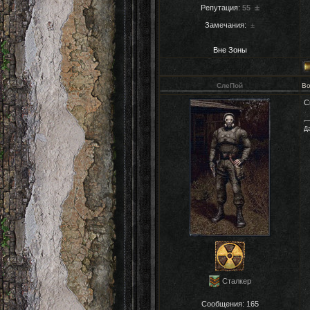
±
Репутация:
55
Замечания:
±
Вне Зоны
СлеПoй
Во
С
Д
Сталкер
Сообщения:
165