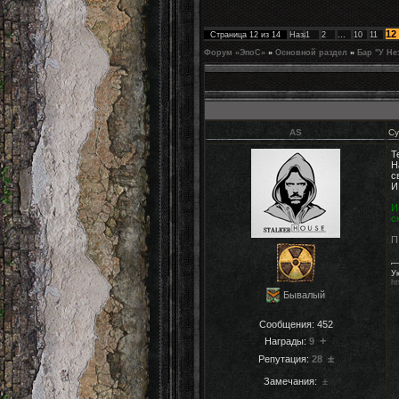
12
Страница
12
из
14
Назад
1
2
…
10
11
Форум «ЭпоС»
»
Основной раздел
»
Бар "У Не
AS
Су
Т
Н
с
И
И
с
П
У
ht
Бывалый
Сообщения:
452
+
Награды:
9
±
Репутация:
28
Замечания:
±