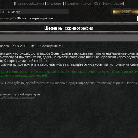
[
Новые сообщения
|
Сталкеры
|
Правила
|
Поиск
|
RSS
|
Регистрация
]
13
14
Далее
знакомца"
»
Шедевры скринографии
Шедевры скринографии
ббота, 05.06.2010, 19:09 | Сообщение #
1
ема для настоящих фотографов Зоны. Здесь выкладываем только натуральные снимки:
а отмену от похожей теми, здесь не вылаживаем собственные наработки через редакт
воей первоначальной красоте.
 скрины лучше прятать в спойлеры ибо выставляйте эскизы-ссылки, но только не сам
 да, извиняюсь за то что использую названия похожей теми в разделе Зова Припяти. 
крины и с предыдущих частей.
.С. Пожалуйста, делайте позначки которые будут определять тематику скрина. Напри
краинско - русский переводчик:
tp://translate.tut.ua/ukr/rus/