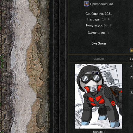
Профессионал
Сообщения:
1031
+
Награды:
14
±
Репутация:
55
Замечания:
±
Вне Зоны
vladOn
Во
А
П
За
Бармен