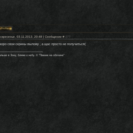
скресенье, 03.11.2013, 20:48 | Сообщение #
277
коро свои скрины выложу , а щас просто не получиться(
альше в Зону, ближе к небу. © "Пикник на обочине"