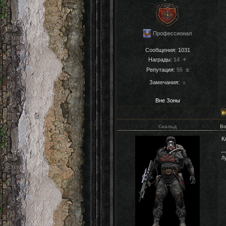
Профессионал
Сообщения:
1031
+
Награды:
14
±
Репутация:
55
Замечания:
±
Вне Зоны
Скальд
Во
К
Л