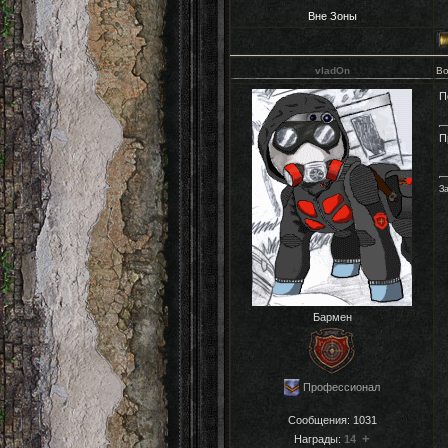
Вне Зоны
vladOn
Во
П
П
За
Бармен
Профессионал
Сообщения:
1031
+
Награды:
14