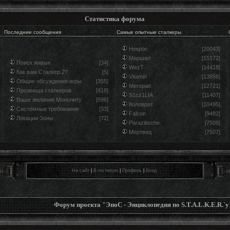
Статистика форума
Последние сообщения
Самые опытные сталкеры
Некрос
[20043]
Маршал
[15172]
Поиск живых
[34]
WezT
[14418]
Как вам Сталкер 2?
[5]
Vitamin
[13856]
Общие обсуждения игры
[355]
Мегорап
[12721]
Прозвища сталкеров
[418]
S1cz1LIA
[11407]
Ваше желание Монолиту
[596]
Коловрат
[10495]
Системные требования
[33]
Falcon
[9482]
Локации Зоны
[72]
Parazitische
[7509]
Мертвец
[7507]
На сайт
|
В гостевую
|
Профиль
|
Вход
Форум проекта "ЭпоС - Энциклопедия по S.T.A.L.K.E.R.`у