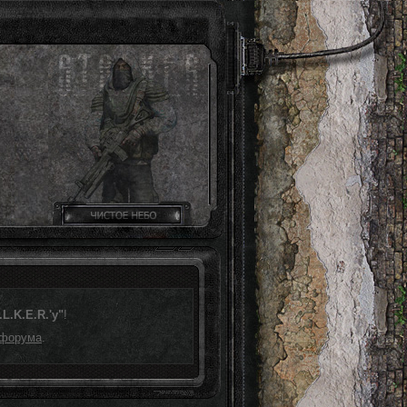
L.K.E.R.'у"
!
 форума
.