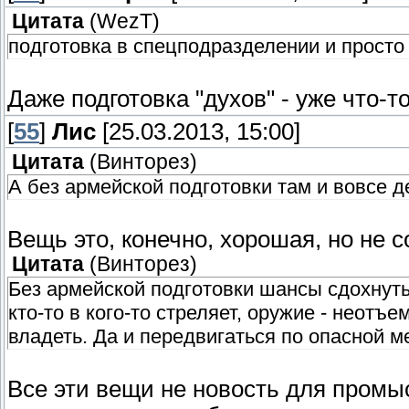
Цитата
(
WezT
)
подготовка в спецподразделении и просто
Даже подготовка "духов" - уже что-т
[
55
]
Лис
[25.03.2013, 15:00]
Цитата
(
Винторез
)
А без армейской подготовки там и вовсе де
Вещь это, конечно, хорошая, но не с
Цитата
(
Винторез
)
Без армейской подготовки шансы сдохнуть
кто-то в кого-то стреляет, оружие - неотъ
владеть. Да и передвигаться по опасной м
Все эти вещи не новость для промыс