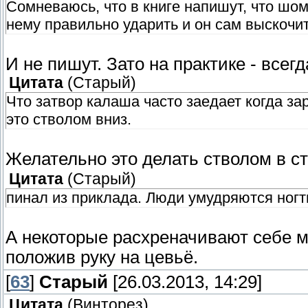
Сомневаюсь, что в книге напишут, что шом
нему правильно ударить и он сам выскочит
И не пишут. Зато на практике - всег
Цитата
(
Старый
)
Что затвор калаша часто заедает когда з
это стволом вниз.
Желательно это делать стволом в 
Цитата
(
Старый
)
пинал из приклада. Люди умудряются ногт
А некоторые расхреначивают себе м
положив руку на цевьё.
[
63
]
Старый
[26.03.2013, 14:29]
Цитата
(
Винторез
)