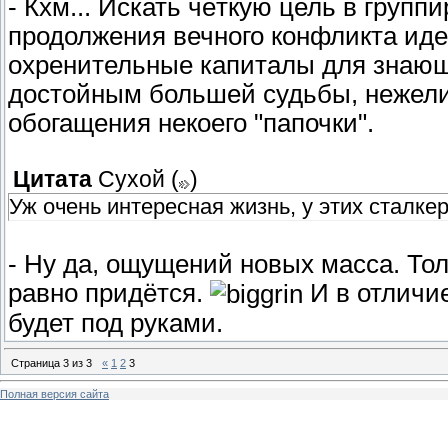
- Кхм... Искать чёткую цель в групп
продолжения вечного конфликта иде
охренительные капиталы для знающ
достойным большей судьбы, нежели
обогащения некоего "папочки".
Цитата
Сухой
(
)
Уж очень интересная жизнь, у этих сталке
- Ну да, ощущений новых масса. Тол
равно придётся.
И в отличие
будет под руками.
Страница
3
из
3
«
1
2
3
Полная версия сайта