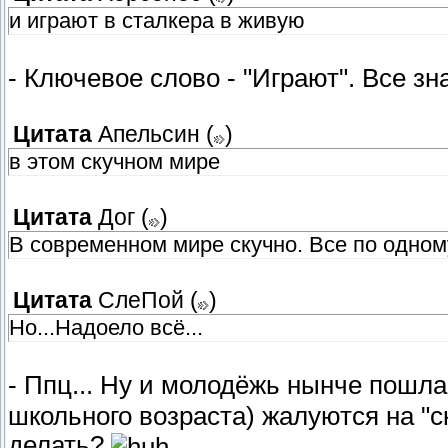
и играют в сталкера в живую
- Ключевое слово - "Играют". Все зна
Цитата
Апельсин
(
)
в этом скучном мире
Цитата
Дог
(
)
В современном мире скучно. Все по одном
Цитата
СлеПoй
(
)
Но...Надоело всё...
- Ппц... Ну и молодёжь нынче пошл
школьного возраста) жалуются на "ск
делать?