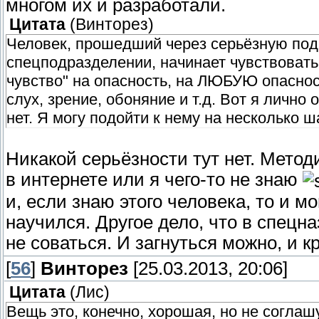
многом их и разработали.
Цитата
(
Винторез
)
Человек, прошедший через серьёзную подг
спецподразделении, начинает чувствовать
чувство" на опасность, на ЛЮБУЮ опаснос
слух, зрение, обоняние и т.д. Вот я лично
нет. Я могу подойти к нему на несколько ш
Никакой серьёзности тут нет. Метод
в интернете или я чего-то не знаю
и, если знаю этого человека, то и м
научился. Другое дело, что в спецн
не соваться. И загнуться можно, и 
[
56
]
Винторез
[25.03.2013, 20:06]
Цитата
(
Лис
)
Вещь это, конечно, хорошая, но не соглаш