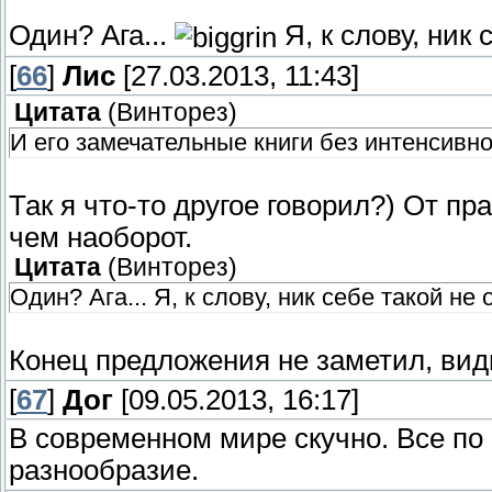
Один? Ага...
Я, к слову, ник 
[
66
]
Лис
[27.03.2013, 11:43]
Цитата
(
Винторез
)
И его замечательные книги без интенсивной
Так я что-то другое говорил?) От пр
чем наоборот.
Цитата
(
Винторез
)
Один? Ага... Я, к слову, ник себе такой не
Конец предложения не заметил, вид
[
67
]
Дог
[09.05.2013, 16:17]
В современном мире скучно. Все по 
разнообразие.