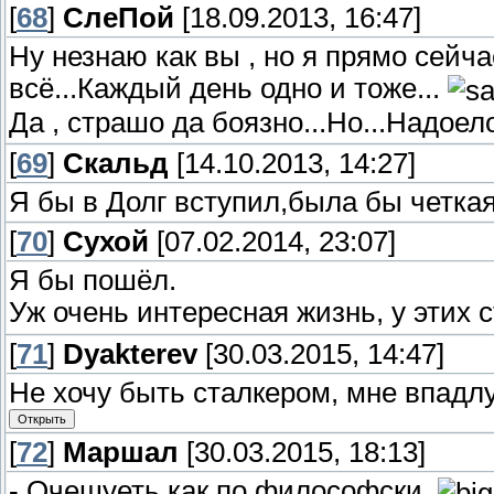
[
68
]
СлеПoй
[18.09.2013, 16:47]
Ну незнаю как вы , но я прямо сейч
всё...Каждый день одно и тоже...
Да , страшо да боязно...Но...Надоело
[
69
]
Скальд
[14.10.2013, 14:27]
Я бы в Долг вступил,была бы четкая
[
70
]
Сухой
[07.02.2014, 23:07]
Я бы пошёл.
Уж очень интересная жизнь, у этих 
[
71
]
Dyakterev
[30.03.2015, 14:47]
Не хочу быть сталкером, мне впадлу
[
72
]
Маршал
[30.03.2015, 18:13]
- Очешуеть как по философски.