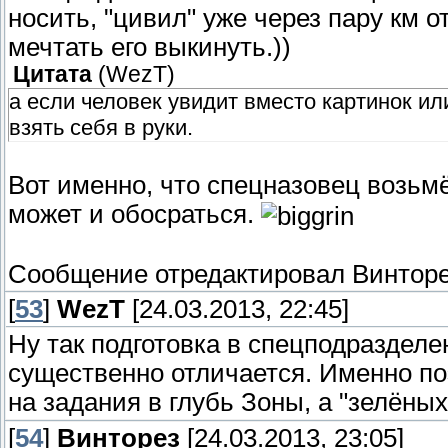
носить, "цивил" уже через пару км о
мечтать его выкинуть.))
Цитата
(
WezT
)
а если человек увидит вместо картинок ил
взять себя в руки.
Вот именно, что спецназовец возьмё
может и обосраться.
Сообщение отредактировал
Винтор
[
53
]
WezT
[24.03.2013, 22:45]
Ну так подготовка в спецподразделе
существенно отличается. Именно п
на задания в глубь Зоны, а "зелёных
[
54
]
Винторез
[24.03.2013, 23:05]