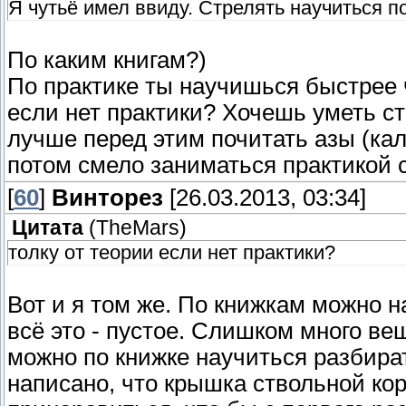
Я чутьё имел ввиду. Стрелять научиться по
По каким книгам?)
По практике ты научишься быстрее ч
если нет практики? Хочешь уметь ст
лучше перед этим почитать азы (кали
потом смело заниматься практикой 
[
60
]
Винторез
[26.03.2013, 03:34]
Цитата
(
TheMars
)
толку от теории если нет практики?
Вот и я том же. По книжкам можно на
всё это - пустое. Слишком много вещ
можно по книжке научиться разбират
написано, что крышка ствольной ко