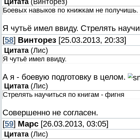
Цитата
(
Винторез
)
Боевых навыков по книжкам не получишь. 
Я чутьё имел ввиду. Стрелять научи
[
58
]
Винторез
[25.03.2013, 20:33]
Цитата
(
Лис
)
Я чутьё имел ввиду.
А я - боевую подготовку в целом.
Цитата
(
Лис
)
Стрелять научиться по книгам - фигня
Совершенно не согласен.
[
59
]
Марс
[26.03.2013, 03:05]
Цитата
(
Лис
)