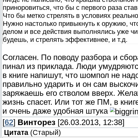
приноровиться, что бы с первого раза став
Что бы метко стрелять в условиях реально
Нужно настолько привыкнуть к оружию, чт
делом и все действия выполнялись уже чи
будешь, и стрелять эффективнее, и т.д.
Согласен. По поводу разбора и сбо
пинал из приклада. Люди умудряютс
в книге напишут, что шомпол не надо
правильно ударить и он сам выскочи
заряжаешь его стволом вверх. Желат
жизнь спасет. Или тот же ПМ, в кни
и очень даже удобная штука
[
62
]
Винторез
[26.03.2013, 12:38]
Цитата
(
Старый
)