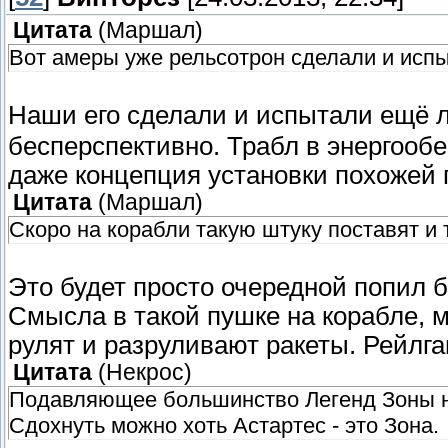
Цитата
(
Маршал
)
Вот амеры уже рельсотрон сделали и испы
Наши его сделали и испытали ещё л
бесперспективно. Трабл в энергообе
даже концепция установки похожей 
Цитата
(
Маршал
)
Скоро на корабли такую штуку поставят и 
Это будет просто очередной попил б
Смысла в такой пушке на корабле, м
рулят и разруливают ракеты. Рейлг
Цитата
(
Некрос
)
Подавляющее большинство Легенд Зоны не
Сдохнуть можно хоть Астартес - это Зона.