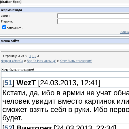
[
Stalker-Epos
]
Форма входа
Логин:
Пароль:
запомнить
Забыл
Меню сайта
Страница
3
из
3
«
1
2
3
Форум «ЭпоС»
»
Бар "У Незнакомца"
»
Хочу быть сталкером!
Хочу быть сталкером!
[
51
]
WezT
[24.03.2013, 12:41]
Кстати, да, ибо в армии не учат об
человек увидит вместо картинок или
сможет взять себя в руки. Ибо пер
будет.
[
52
]
Винторез
[24.03.2013, 22:34]