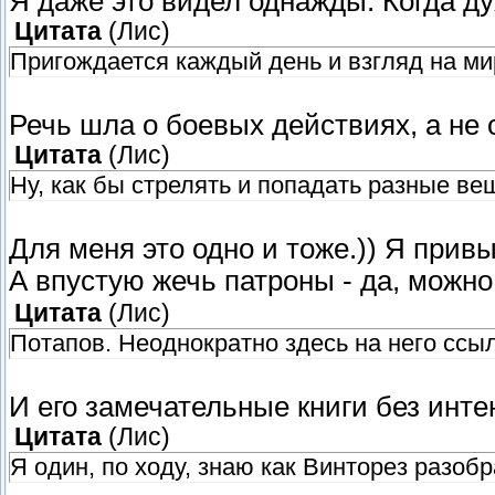
Я даже это видел однажды. Когда ду
Цитата
(
Лис
)
Пригождается каждый день и взгляд на ми
Речь шла о боевых действиях, а не 
Цитата
(
Лис
)
Ну, как бы стрелять и попадать разные ве
Для меня это одно и тоже.)) Я привы
А впустую жечь патроны - да, можно
Цитата
(
Лис
)
Потапов. Неоднократно здесь на него ссы
И его замечательные книги без инте
Цитата
(
Лис
)
Я один, по ходу, знаю как Винторез разобр