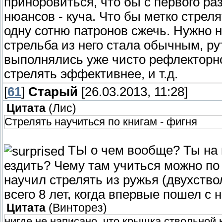
приноровиться, что бы с первого раз
нюансов - куча. Что бы метко стреля
одну сотню патронов сжечь. Нужно 
стрельба из него стала обычным, р
выполнялись уже чисто рефлекторно
стрелять эффективнее, и т.д.
[
61
]
Старый
[26.03.2013, 11:28]
Цитата
(
Лис
)
Стрелять научиться по книгам - фигня
ТЫ о чем вообще? Ты на 
ездить? Чему там учиться можно по 
научил стрелять из ружья (двухствол
всего 8 лет, когда впервые пошел с н
Цитата
(
Винторез
)
нигде не написано, что крышка ствольной 