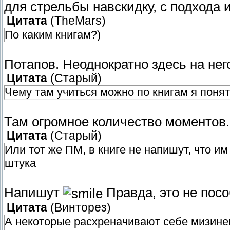
для стрельбы навскидку, с подхода 
Цитата
(
TheMars
)
По каким книгам?)
Потапов. Неоднократно здесь на нег
Цитата
(
Старый
)
Чему там учиться можно по книгам я понять
Там огромное количество моментов.
Цитата
(
Старый
)
Или тот же ПМ, в книге не напишут, что и
штука
Напишут
Правда, это не посо
Цитата
(
Винторез
)
А некоторые расхреначивают себе мизинец