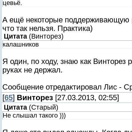
цевьё.
А ещё некоторые поддерживающую ру
что так нельзя. Практика)
Цитата
(
Винторез
)
калашников
Я один, по ходу, знаю как Винторез 
руках не держал.
Сообщение отредактировал
Лис
-
Ср
[
65
]
Винторез
[27.03.2013, 02:55]
Цитата
(
Старый
)
Не слышал такого )))