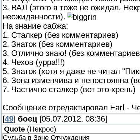
3. ВАЛ (этого я тоже не ожидал, Нек
неожиданности).
На знание сабжа:
1. Сталкер (без комментариев)
2. Знаток (без комментариев)
3. Отлично знаю! (без комментариев
4. Чехов (урра!!!)
5. Знаток (хотя я даже не читал "Пи
6. Зона изменчива и непостоянна (во
7. Частично сталкер (вот это хрень)
Сообщение отредактировал
Earl
-
Че
[
49
]
боец
[05.07.2012, 08:36]
Quote
(
Некрос
)
Судьба в Зоне Отчуждения