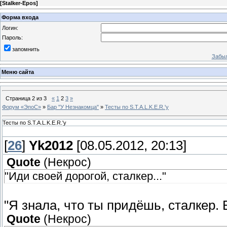
[
Stalker-Epos
]
Форма входа
Логин:
Пароль:
запомнить
Забыл
Меню сайта
Страница
2
из
3
«
1
2
3
»
Форум «ЭпоС»
»
Бар "У Незнакомца"
»
Тесты по S.T.A.L.K.E.R.'у
Тесты по S.T.A.L.K.E.R.'у
[
26
]
Yk2012
[08.05.2012, 20:13]
Quote
(
Некрос
)
"Иди своей дорогой, сталкер..."
"Я знала, что ты придёшь, сталкер. 
Quote
(
Некрос
)