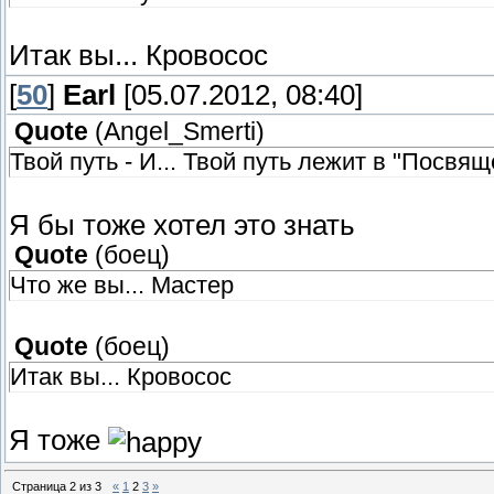
Итак вы... Кровосос
[
50
]
Earl
[05.07.2012, 08:40]
Quote
(
Angel_Smerti
)
Твой путь - И... Твой путь лежит в "Посвя
Я бы тоже хотел это знать
Quote
(
боец
)
Что же вы... Мастер
Quote
(
боец
)
Итак вы... Кровосос
Я тоже
Страница
2
из
3
«
1
2
3
»