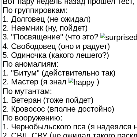
Вот пару недель назад прошел тест,
По группировкам:
1. Долговец (не ожидал)
2. Наемник (ну, пойдет)
3. "Посвящение" (что это?
4. Свободовец (оно и радует)
5. Одиночка (какого лешего?)
По аномалиям:
1. "Битум" (действительно так)
2. Мастер (я знал
)
По мутантам:
1. Ветеран (тоже пойдет)
2. Кровосос (вполне достойно)
По вооружению:
1. Чернобыльского пса (я надеялся 
2. СВД, СВУ (не ожидал такого раск