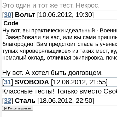
Это один и тот же тест, Некрос.
[
30
]
Вольт
[10.06.2012, 19:30]
Code
Ну вот, вы практически идеальный - Воен
Завербовали ли вас, или вы сами пришл
благородно! Вам предстоит спасать учены
тупых «проверяльщиков» из таких мест, ку
немалый оклад, отличная экипировка, поче
Ну вот. А хотел быть долговцем.
[
31
]
SVOBODA
[12.06.2012, 21:55]
Классные тесты! Только вместо Сво
[
32
]
Сталь
[18.06.2012, 22:50]