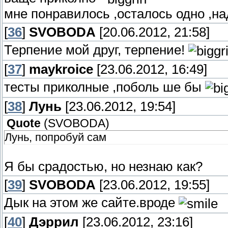
мне понравилось ,осталось одно ,на
[
36
]
SVOBODA
[20.06.2012, 21:58]
Терпение мой друг, терпение!
[
37
]
maykroice
[23.06.2012, 16:49]
тесты приколные ,поболь ше бы
[
38
]
Лунь
[23.06.2012, 19:54]
Quote
(
SVOBODA
)
Лунь, попробуй сам
Я бы срадостью, но незнаю как?
[
39
]
SVOBODA
[23.06.2012, 19:55]
Дык на этом же сайте.вроде
[
40
]
Дэррил
[23.06.2012, 23:16]