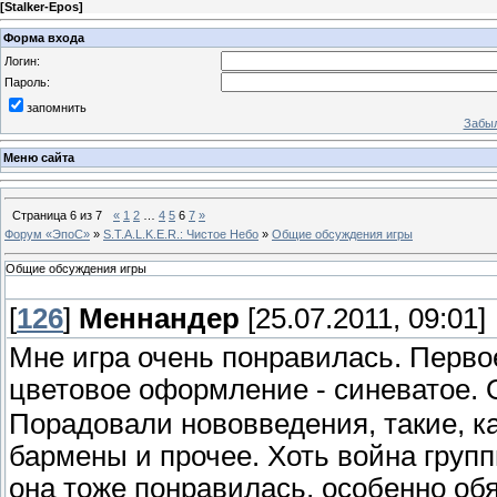
[
Stalker-Epos
]
Форма входа
Логин:
Пароль:
запомнить
Забыл
Меню сайта
Страница
6
из
7
«
1
2
…
4
5
6
7
»
Форум «ЭпоС»
»
S.T.A.L.K.E.R.: Чистое Небо
»
Общие обсуждения игры
Общие обсуждения игры
[
126
]
Меннандер
[25.07.2011, 09:01]
Мне игра очень понравилась. Первое
цветовое оформление - синеватое. 
Порадовали нововведения, такие, ка
бармены и прочее. Хоть война групп
она тоже понравилась, особенно обя