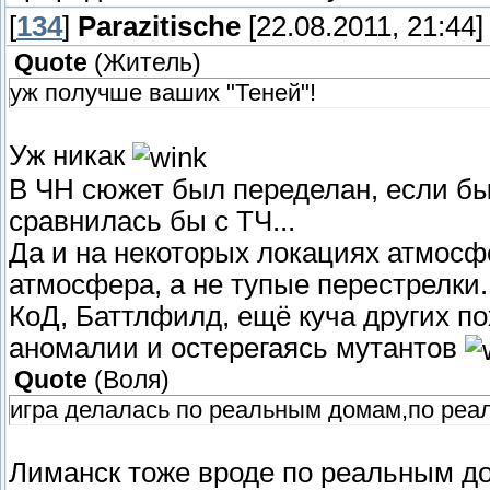
[
134
]
Parazitische
[22.08.2011, 21:44]
Quote
(
Житель
)
уж получше ваших "Теней"!
Уж никак
В ЧН сюжет был переделан, если бы
сравнилась бы с ТЧ...
Да и на некоторых локациях атмосфе
атмосфера, а не тупые перестрелки..
КоД, Баттлфилд, ещё куча других по
аномалии и остерегаясь мутантов
Quote
(
Воля
)
игра делалась по реальным домам,по реа
Лиманск тоже вроде по реальным 