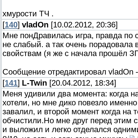
хмурости ТЧ .
[
140
]
vladOn
[10.02.2012, 20:36]
Мне понДравилась игра, правда по 
не слабый. а так очень порадовала 
свойствам (я же с начала прошёл 
Сообщение отредактировал
vladOn
[
141
]
L-Twin
[20.04.2012, 18:34]
Меня удивили два момента: когда н
хотели, но мне дико повезло именно
завалил, и второй момент когда на 
обчистили.Но мне друг перед этим с
и выложил и легко отделался одни