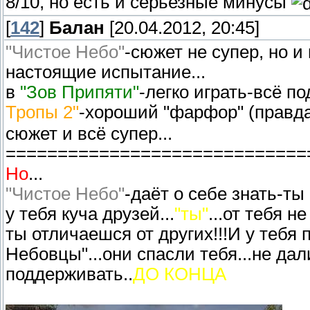
8/10, но есть и серьезные минусы
[
142
]
Балан
[20.04.2012, 20:45]
"Чистое Небо"
-сюжет не супер, но и
настоящие испытание...
в
"Зов Припяти"
-легко играть-всё под
Тропы 2"
-хороший "фарфор" (правда
сюжет и всё супер...
=============================
Но
...
"Чистое Небо"
-даёт о себе знать-ты
у тебя куча друзей...
"ты"
...от тебя н
ты отличаешся от других!!!И у тебя
Небовцы"...они спасли тебя...не дал
поддерживать..
ДО КОНЦА