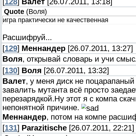
[
128
]
Валет
[26.07.2011, 13:18]
Quote
(
Воля
)
игра практически не качественная
Расшифруй...
[
129
]
Меннандер
[26.07.2011, 13:27]
Воля
, открывай словарь и учи смыс
[
130
]
Воля
[26.07.2011, 13:32]
Валет
, у меня диск не поцарапаный 
завалить мутанта всё просто заедает
перезарядкой.Ну этот я с компа ска
непонятной причине.
Меннандер
, потом на компе расшиф
[
131
]
Parazitische
[26.07.2011, 22:21]