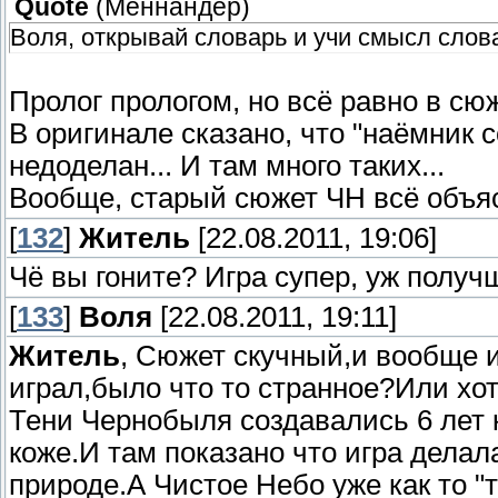
Quote
(
Меннандер
)
Воля, открывай словарь и учи смысл слова
Пролог прологом, но всё равно в сюж
В оригинале сказано, что "наёмник с
недоделан... И там много таких...
Вообще, старый сюжет ЧН всё объясн
[
132
]
Житель
[22.08.2011, 19:06]
Чё вы гоните? Игра супер, уж получ
[
133
]
Воля
[22.08.2011, 19:11]
Житель
, Сюжет скучный,и вообще и
играл,было что то странное?Или хо
Тени Чернобыля создавались 6 лет 
коже.И там показано что игра дела
природе.А Чистое Небо уже как то "та