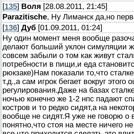
[
135
]
Воля
[28.08.2011, 21:45]
Parazitische
, Ну Лиманск да,но перва
[
136
]
Дуб
[01.09.2011, 01:24]
Ну один момент меня вообще разоча
делают больший уклон симуляции жи
совсем забыли о том как живут стал
потребности в пищи,и еда становитс
рюкзаке)Нам показали то,что сталке
т.д.,а сам игрок бегает вокруг этог
регулирования.Даже на базах сталке
ночью конечно же 1-2 нпс падают сп
костров и то редко сидят,а на некот
вообще не сидят.Я уже не говорю о 
понятно,что стоя на месте ничего н
все что приходится сделать это вли