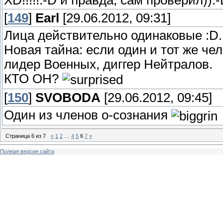
ХD!!!!!:-D и правда, сам проверил)):
[
149
]
Earl
[29.06.2012, 09:31]
Лица действительно одинаковые :D.
Новая тайна: если один и тот же чел
лидер Военных, диггер Нейтралов.
КТО ОН?
[
150
]
SVOBODA
[29.06.2012, 09:45]
Один из членов о-сознания
Страница
6
из
7
«
1
2
…
4
5
6
7
»
Полная версия сайта