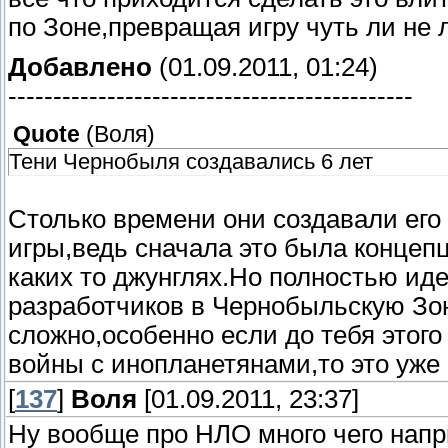
по Зоне,превращая игру чуть ли не л
Добавлено
(01.09.2011, 01:24)
---------------------------------------------
Quote
(
Воля
)
Тени Чернобыля создавались 6 лет
Столько времени они создавали его 
игры,ведь сначала это была концеп
каких то джунглях.Но полностью ид
разработчиков в Чернобыльскую Зону
сложно,особенно если до тебя этого
войны с инопланетянами,то это уже 
[
137
]
Воля
[01.09.2011, 23:37]
Ну вообще про НЛО много чего нап