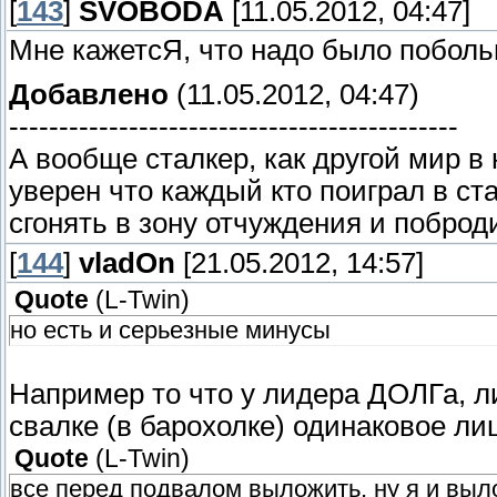
[
143
]
SVOBODA
[11.05.2012, 04:47]
Мне кажетсЯ, что надо было побольш
Добавлено
(11.05.2012, 04:47)
---------------------------------------------
А вообще сталкер, как другой мир в 
уверен что каждый кто поиграл в ста
сгонять в зону отчуждения и побро
[
144
]
vladOn
[21.05.2012, 14:57]
Quote
(
L-Twin
)
но есть и серьезные минусы
Например то что у лидера ДОЛГа, л
свалке (в барохолке) одинаковое л
Quote
(
L-Twin
)
все перед подвалом выложить, ну я и выл