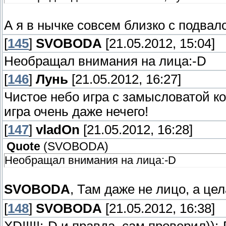
А я в нычке совсем близко с подвал
[
145
]
SVOBODA
[21.05.2012, 15:04]
Необращал внимания на лица:-D
[
146
]
Лунь
[21.05.2012, 16:27]
Чистое небо игра с замысловатой ко
игра очень даже нечего!
[
147
]
vladOn
[21.05.2012, 16:28]
Quote
(
SVOBODA
)
Необращал внимания на лица:-D
SVOBODA
, Там даже не лицо, а це
[
148
]
SVOBODA
[21.05.2012, 16:38]