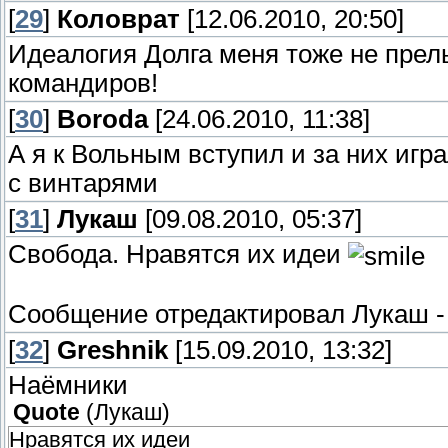
[
29
]
Коловрат
[12.06.2010, 20:50]
Идеалогия Долга меня тоже не прель
командиров!
[
30
]
Boroda
[24.06.2010, 11:38]
А я к Вольным вступил и за них игра
с винтарями
[
31
]
Лукаш
[09.08.2010, 05:37]
Свобода. Нравятся их идеи
Сообщение отредактировал
Лукаш
[
32
]
Greshnik
[15.09.2010, 13:32]
Наёмники
Quote
(
Лукаш
)
Нравятся их идеи