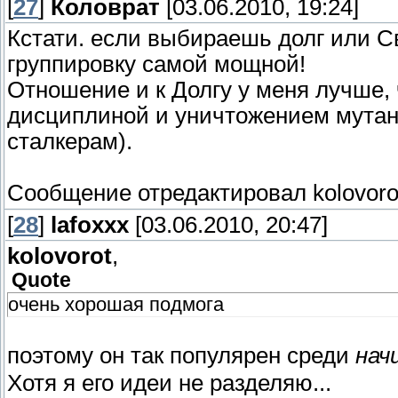
[
27
]
Коловрат
[03.06.2010, 19:24]
Кстати. если выбираешь долг или Св
группировку самой мощной!
Отношение и к Долгу у меня лучше, 
дисциплиной и уничтожением мутант
сталкерам).
Сообщение отредактировал
kolovoro
[
28
]
lafoxxx
[03.06.2010, 20:47]
kolovorot
,
Quote
очень хорошая подмога
поэтому он так популярен среди
нач
Хотя я его идеи не разделяю...