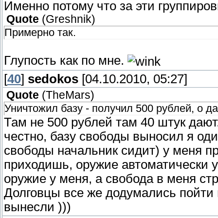
Именно потому что за эти группировк
Quote
(
Greshnik
)
Примерно так.
Глупость как по мне.
[
40
]
sedokos
[04.10.2010, 05:27]
Quote
(
TheMars
)
Уничтожил базу - получил 500 рублей, о да
Там не 500 рублей там 40 штук дают
честно, базу свободы выносил я оди
свободы начальник сидит) у меня пр
приходишь, оружие автоматически уб
оружие у меня, а свобода в меня стр
Долговцы все же додумались пойти 
вынесли )))