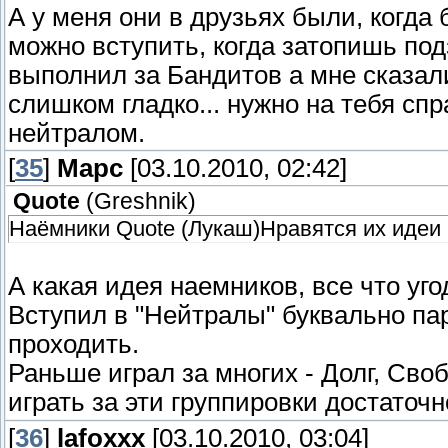
А у меня они в друзьях были, когда 
можно вступить, когда затопишь под
выполнил за Бандитов а мне сказали
слишком гладко... нужно на тебя спра
нейтралом.
[
35
]
Марс
[03.10.2010, 02:42]
Quote
(
Greshnik
)
Наёмники Quote (Лукаш)Нравятся их идеи
А какая идея наемников, все что уг
Вступил в "Нейтралы" буквально пар
проходить.
Раньше играл за многих - Долг, Своб
играть за эти группировки достаточн
[
36
]
lafoxxx
[03.10.2010, 03:04]