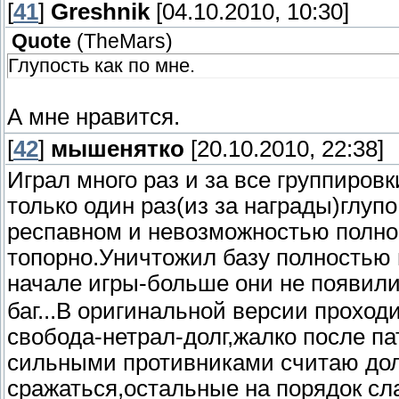
[
41
]
Greshnik
[04.10.2010, 10:30]
Quote
(
TheMars
)
Глупость как по мне.
А мне нравится.
[
42
]
мышенятко
[20.10.2010, 22:38]
Играл много раз и за все группиров
только один раз(из за награды)глуп
респавном и невозможностью полно
топорно.Уничтожил базу полностью 
начале игры-больше они не появили
баг...В оригинальной версии проход
свобода-нетрал-долг,жалко после п
сильными противниками считаю дол
сражаться,остальные на порядок сла