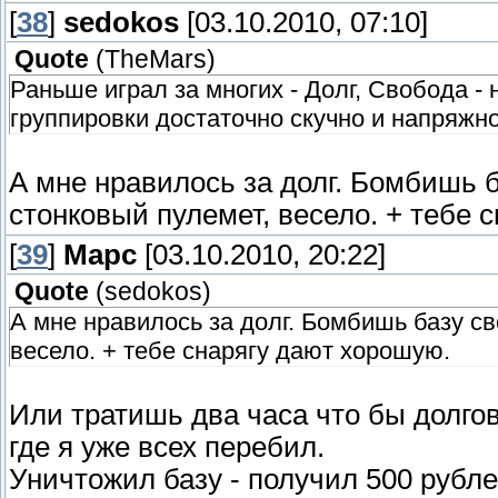
[
38
]
sedokos
[03.10.2010, 07:10]
Quote
(
TheMars
)
Раньше играл за многих - Долг, Свобода - н
группировки достаточно скучно и напряжно
А мне нравилось за долг. Бомбишь 
стонковый пулемет, весело. + тебе 
[
39
]
Марс
[03.10.2010, 20:22]
Quote
(
sedokos
)
А мне нравилось за долг. Бомбишь базу с
весело. + тебе снарягу дают хорошую.
Или тратишь два часа что бы долго
где я уже всех перебил.
Уничтожил базу - получил 500 рублей