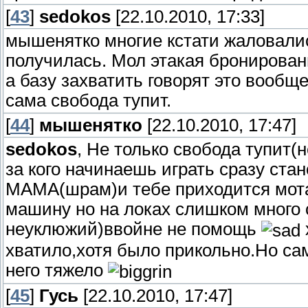
[
43
]
sedokos
[22.10.2010, 17:33]
мышенятко многие кстати жаловалис
получилась. Мол этакая бронирован
а базу захватить говорят это вообще
сама свобода тупит.
[
44
]
мышенятко
[22.10.2010, 17:47]
sedokos
, Не только свобода тупит(
за кого начинаешь играть сразу ста
МАМА(шрам)и тебе приходится мотат
машину но на локах слишком много с
неуклюжий)ввойне не помощь
хватило,хотя было прикольно.Но с
него тяжело
[
45
]
Гусь
[22.10.2010, 17:47]