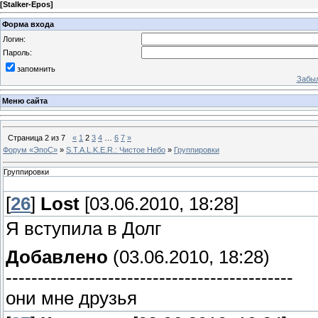
[
Stalker-Epos
]
Форма входа
Логин:
Пароль:
запомнить
Забыл
Меню сайта
Страница
2
из
7
«
1
2
3
4
…
6
7
»
Форум «ЭпоС»
»
S.T.A.L.K.E.R.: Чистое Небо
»
Группировки
Группировки
[
26
]
Lost
[03.06.2010, 18:28]
Я вступила в Долг
Добавлено
(03.06.2010, 18:28)
---------------------------------------------
они мне друзья