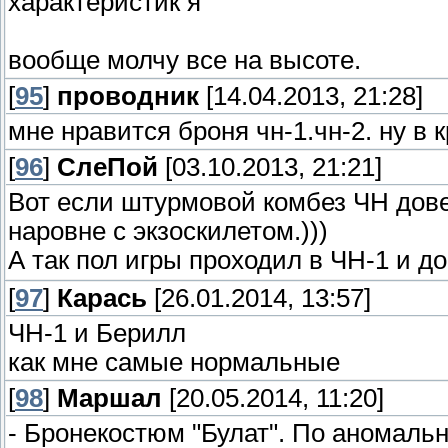
характеристик я
вообще молчу все на высоте.
[
95
]
проводник
[14.04.2013, 21:28]
мне нравится броня чн-1.чн-2. ну в 
[
96
]
СлеПoй
[03.10.2013, 21:21]
Вот если штурмовой комбез ЧН дове
наровне с экзоскилетом.)))
А так пол игры проходил в ЧН-1 и д
[
97
]
Карась
[26.01.2014, 13:57]
ЧН-1 и Берилл
как мне самые нормальные
[
98
]
Маршал
[20.05.2014, 11:20]
- Бронекостюм "Булат". По аномаль