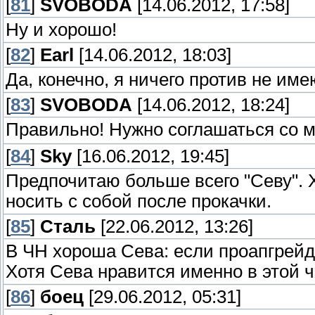
[
81
]
SVOBODA
[14.06.2012, 17:58]
Ну и хорошо!
[
82
]
Earl
[14.06.2012, 18:03]
Да, конечно, я ничего против не име
[
83
]
SVOBODA
[14.06.2012, 18:24]
Правильно! Нужно соглашаться со 
[
84
]
Sky
[16.06.2012, 19:45]
Предпочитаю больше всего "Севу". 
носить с собой после прокачки.
[
85
]
Сталь
[22.06.2012, 13:26]
В ЧН хороша Сева: если проапгрейди
Хотя Сева нравится именно в этой ча
[
86
]
боец
[29.06.2012, 05:31]