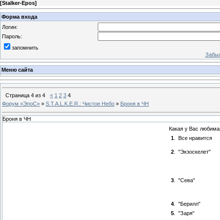
[
Stalker-Epos
]
Форма входа
Логин:
Пароль:
запомнить
Забыл
Меню сайта
Страница
4
из
4
«
1
2
3
4
Форум «ЭпоС»
»
S.T.A.L.K.E.R.: Чистое Небо
»
Броня в ЧН
Броня в ЧН
Какая у Вас любима
1
.
Все нравится
2
.
"Экзоскелет"
3
.
"Сева"
4
.
"Берилл"
5
.
"Заря"