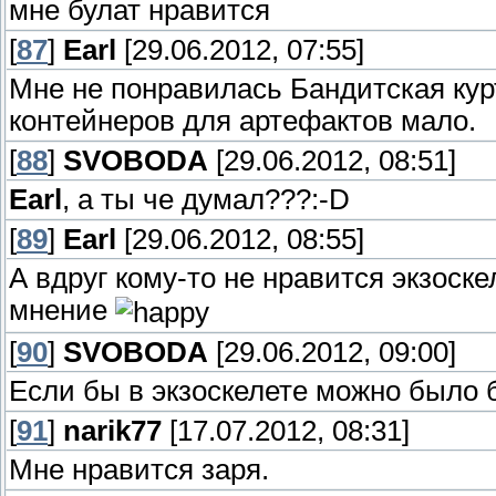
мне булат нравится
[
87
]
Earl
[29.06.2012, 07:55]
Мне не понравилась Бандитская курт
контейнеров для артефактов мало.
[
88
]
SVOBODA
[29.06.2012, 08:51]
Earl
, а ты че думал???:-D
[
89
]
Earl
[29.06.2012, 08:55]
А вдруг кому-то не нравится экзоске
мнение
[
90
]
SVOBODA
[29.06.2012, 09:00]
Если бы в экзоскелете можно было б
[
91
]
narik77
[17.07.2012, 08:31]
Мне нравится заря.