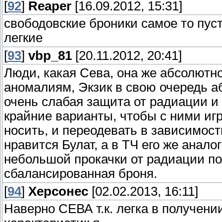
[
92
]
Reaper
[16.09.2012, 15:31]
свободовские броники самое то пус
легкие
[
93
]
vbp_81
[20.11.2012, 20:41]
Люди, какая Сева, она же абсолютно
аномалиям, Экзик в свою очередь а
очень слабая защита от радиации и 
крайние варианты, чтобы с ними игр
носить, и переодевать в зависимос
нравится Булат, а в ТЧ его же анал
небольшой прокачки от радиации по
сбалансированная броня.
[
94
]
Херсонес
[02.02.2013, 16:11]
Наверно СЕВА т.к. легка в получени