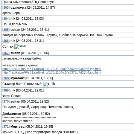
Гриша каматозник(ЗП),Сеня олух
[
363
]
одиночка
[24.03.2011, 14:57]
артём червь
[
364
]
nik
[24.03.2011, 15:03]
Паша пельмень
[
365
]
sultan
[24.03.2011, 16:41]
бандюг на портовых кранах- Трупак, снайпер за баржей Ноя- тож Трупак
[
366
]
nik
[24.03.2011, 18:31]
Султан
[
367
]
sultan
[01.04.2011, 13:06]
лымаренко и кандыбабко
не верите нате скрины:
http://radikal.ru/F/s61.radikal.ru/i172/1104/d2/63025c936666.jpg.html
http://radikal.ru/F/s61.radikal.ru/i173/1104/c5/a5372c7d27b4.jpg.html
[
368
]
Мунлайт
[01.04.2011, 13:56]
Сталкер Вася Столичный!
[
369
]
nik
[03.04.2011, 19:01]
Федя Сопля
[
370
]
sultan
[05.04.2011, 19:52]
Панадол, Дохлый, Сердцеед, Пилигрим, Косяк,
Добавлено
(05.04.2011, 19:52)
---------------------------------------------
косяка зовут михал
[
371
]
Мертвец
[05.04.2011, 19:55]
Фримен ( ТЧ, Дикая территория завода "Росток" )