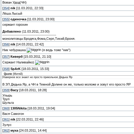
Вован Удод(ЧН)
[
354
]
nik
[11.03.2011, 22:33]
Лёша Лысый
[
355
]
одиночка
[11.03.2011, 23:00]
сержант горохин
Добавлено
(11.03.2011, 23:00)
---------------------------------------------
монолитовцы:Бродяга,Фома,Серп,Тихий,Броня.
[
356
]
nik
[14.03.2011, 22:42]
Ник чебурашка
(я ведь тоже "ник")
[
357
]
Киверб
[15.03.2011, 21:10]
Сержант Наливайко)
[
358
]
SpArK
[18.03.2011, 15:33]
Quote
(
Митяй
)
Наверное все знают но просто прикольное Дядька Яр
В ЗП Дядька Яр, а ЧН в Темной Долине он же, только моложе и зовут его просто ЯР
[
359
]
Bacy
[18.03.2011, 18:28]
Упырь
Труп
Шульга
[
360
]
1305Nikita
[18.03.2011, 19:04]
Вася Самогон
[
361
]
nik
[22.03.2011, 22:46]
Зулус
[
362
]
муха
[24.03.2011, 14:44]