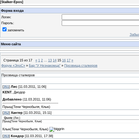
[
Stalker-Epos
]
Форма входа
Логин:
Пароль:
запомнить
Забыл
Меню сайта
Страница
15
из
17
«
1
2
…
13
14
15
16
17
»
Форум «ЭпоС»
»
Бар "У Незнакомца"
»
Прозвища сталкеров
Прозвища сталкеров
[
351
]
Лис
[11.03.2011, 11:06]
KENT
, Диодор
Добавлено
(11.03.2011, 11:06)
---------------------------------------------
Прыщ(Тени Чернобыля, Клык)
[
352
]
Хантер
[11.03.2011, 15:11]
Quote
(
Лис
)
Прыщ(Тени Чернобыля, Клык)
Клык(Тени Чернобыля, Клык)
[
353
]
Кондор
[11.03.2011, 17:38]