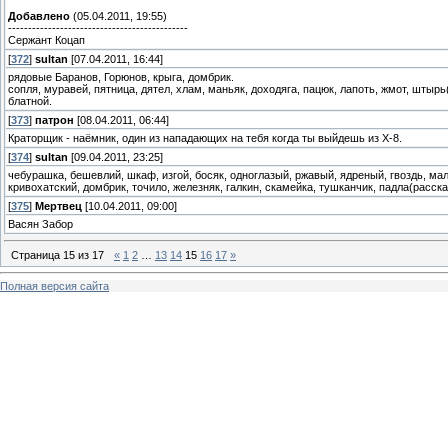
Добавлено
(05.04.2011, 19:55)
---------------------------------------------
Сержант Коцап
[
372
]
sultan
[07.04.2011, 16:44]
рядовые Баранов, Горюнов, крыга, домбрик.
сопля, муравей, пятница, дятел, хлам, маньяк, доходяга, пацюк, лапоть, жмот, штырь(
блатной.
[
373
]
патрон
[08.04.2011, 06:44]
Краторщик - наёмник, один из нападающих на тебя когда ты выйдешь из Х-8.
[
374
]
sultan
[09.04.2011, 23:25]
чебурашка, бешевлий, шкаф, изгой, босяк, одноглазый, ржавый, ядреный, гвоздь, мал
кривохатский, домбрик, точило, железняк, галкин, скамейка, тушканчик, падла(рассказ 
[
375
]
Мертвец
[10.04.2011, 09:00]
Васян Забор
Страница
15
из
17
«
1
2
…
13
14
15
16
17
»
Полная версия сайта