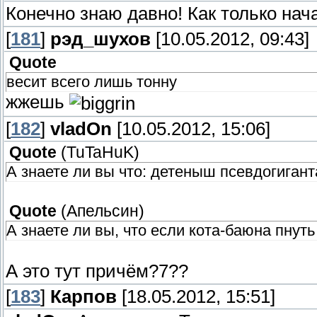
Конечно знаю давно! Как только нача
[
181
]
рэд_шухов
[10.05.2012, 09:43]
Quote
весит всего лишь тонну
жжешь
[
182
]
vladOn
[10.05.2012, 15:06]
Quote
(
TuTaHuK
)
А знаете ли вы что: детеныш псевдогигант
Quote
(
Апельсин
)
А знаете ли вы, что если кота-баюна пнуть
А это тут причём?7??
[
183
]
Карпов
[18.05.2012, 15:51]