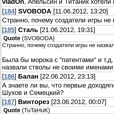
vladOn
, Апельсин и Титаник хотели
[
184
]
SVOBODA
[11.06.2012, 13:20]
Странно, почему создатели игры н
[
185
]
Сталь
[21.06.2012, 19:31]
Quote
(
SVOBODA
)
Странно, почему создатели игры не назв
Была бы морока с "патентами" и т.д
назвали стволы не своими именами,
[
186
]
Балан
[22.06.2012, 23:13]
А знаете ли вы, что первые доходяг
Шухов и Семецкий?
[
187
]
Винторез
[23.06.2012, 00:07]
Quote
(
TuTaHuK
)