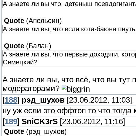
А знаете ли вы что: детеныш псевдогигант
Quote
(
Апельсин
)
А знаете ли вы, что если кота-баюна пнуть
Quote
(
Балан
)
А знаете ли вы, что первые доходяги, ко
Семецкий?
А знаете ли вы, что всё, что вы тут
модераторами?
[
188
]
рэд_шухов
[23.06.2012, 11:03]
ну уж если это оффтоп то что тогда
[
189
]
SniCK3rS
[23.06.2012, 11:16]
Quote
(
рэд_шухов
)