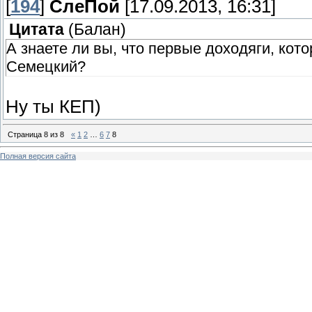
[
194
]
СлеПoй
[17.09.2013, 16:31]
Цитата
(
Балан
)
А знаете ли вы, что первые доходяги, ко
Семецкий?
Ну ты КЕП)
Страница
8
из
8
«
1
2
…
6
7
8
Полная версия сайта