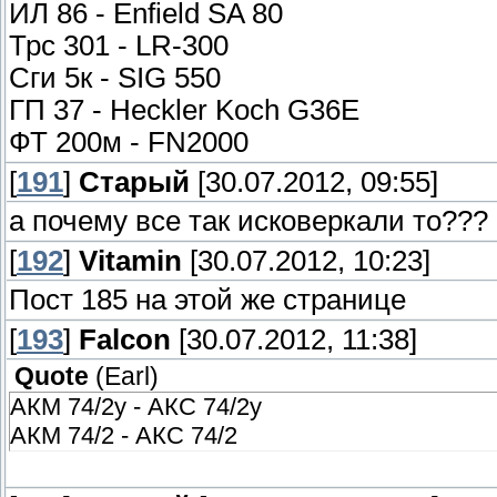
ИЛ 86 - Enfield SA 80
Трс 301 - LR-300
Сги 5к - SIG 550
ГП 37 - Heckler Koch G36E
ФТ 200м - FN2000
[
191
]
Старый
[30.07.2012, 09:55]
а почему все так исковеркали то???
[
192
]
Vitamin
[30.07.2012, 10:23]
Пост 185 на этой же странице
[
193
]
Falcon
[30.07.2012, 11:38]
Quote
(
Earl
)
АКМ 74/2у - АКС 74/2у
АКМ 74/2 - АКС 74/2