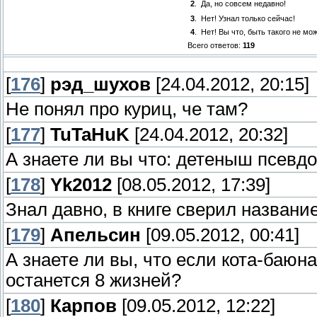
2
.
Да, но совсем недавно!
3
.
Нет! Узнал только сейчас!
4
.
Нет! Вы что, быть такого не мож
Всего ответов:
119
[
176
]
рэд_шухов
[24.04.2012, 20:15]
Не понял про куриц, че там?
[
177
]
TuTaHuK
[24.04.2012, 20:32]
А знаете ли вы что: детеныш псевдо
[
178
]
Yk2012
[08.05.2012, 17:39]
Знал давно, в книге сверил названи
[
179
]
Апельсин
[09.05.2012, 00:41]
А знаете ли вы, что если кота-баюна 
останется 8 жизней?
[
180
]
Карпов
[09.05.2012, 12:22]