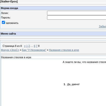
[
Stalker-Epos
]
Форма входа
Логин:
Пароль:
запомнить
Забыл
Меню сайта
Страница
8
из
8
«
1
2
…
6
7
8
Форум «ЭпоС»
»
Бар "У Незнакомца"
»
Названия стволов в игре
Названия стволов в игре
А знаете ли вы, что названия ствол
1
.
Да, давно!