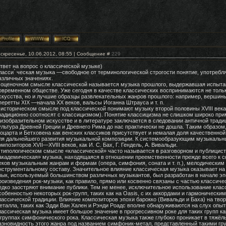
скресенье, 10.06.2012, 08:55 | Сообщение #
229
твет на вопрос о классической музыке)
ласси ́ ческая музыка —свободное от терминологической строгости понятие, употребля
азличных значениях.
 оценочном смысле классической называется музыка прошлого, выдержавшая испыт
овременном обществе. Уже сегодня в качестве классических воспринимаются не тол
скусства, но и лучшие образцы развлекательных жанров прошлого: например, вершины
перетты XIX —начала XX веков, вальсы Иоганна Штрауса и т. п.
 историческом смысле под классической понимают музыку второй половины XVIII века
радиционно соотносят с классицизмом). Понятие классицизма не слишком широко при
 изобразительном искусстве и в литературе заключается в следовании античной тради
ультура Древней Греции и Древнего Рима до нас практически не дошла. Таким образом,
оцарта и Бетховена как венских классиков присутствует и немалая доля качественной
ля дальнейшего развития музыкальной композиции. К системообразующим музыкальны
омпозиторов XVII—XVIII веков, как И. С. Бах, Г. Гендель, А. Вивальди.
 типологическом смысле «классической» часто называется в разговорном и публицис
академическая» музыка, находящаяся в отношении преемственности прежде всего к 
еков музыкальным жанрам и формам (опера, симфония, соната и т. п.), мелодическим
нструментальному составу. Значительное влияние классическая музыка оказывает на
зык, используемый большинством различных музыкантов, был разработан в начале эпо
роизведения рок-музыки, как правило, прямо или косвенно связаны с частью классичес
едко заостряют внимание публики. Тем не менее, исключительное использование клас
собенностью некоторых рок-групп, таких как на Oasis, с их аккордами и гармоническ
лассической традиции. Влияние композиторов эпохи барокко (Вивальди и Баха) на твор
еталла, таких как Эдди Ван Хален и Рэнди Роадс вполне обнаруживаются на слух опыт
лассическая музыка имеет большое значение в прогрессивном роке для таких групп как
 группах симфонического рока. Классическая музыка также глубоко проникает в тяжё
азновидность этого жанра под названием симфоник-метал, представленный такими групп