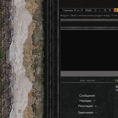
10
Страница
10
из
10
Назад
1
2
…
8
9
Форум «ЭпоС»
»
Основной раздел
»
Бар "У Не
рэд_шухов
Ср
В
л
Сообщения:
+
Награды:
±
Репутация:
Замечания:
±