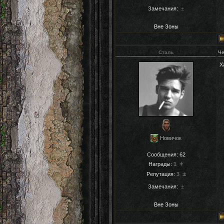
Замечания:
±
Вне Зоны
Сталь
Че
Х
Новичок
Сообщения:
62
+
Награды:
1
±
Репутация:
3
Замечания:
±
Вне Зоны