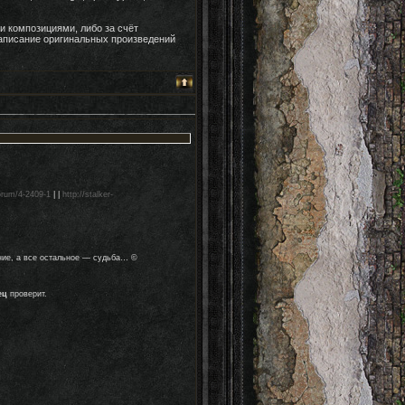
 композициями, либо за счёт
аписание оригинальных произведений
forum/4-2409-1
| |
http://stalker-
ние, а все остальное — судьба… ©
ец
проверит.