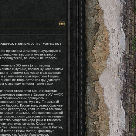
ющееся, в зависимости от контекста, в
ание временем и имеющая аудиторию в
ько вершины высокого музыкального
 французской, венской и венгерской
 —начала XIX века (этот период
менимо к музыке, поскольку классицизм
ции, в то время как живая музыкальная
 в устойчивой характеристике Гайдна,
 оценки их творчества как фундамента
м классикам относят также таких
тическом стиле речи так называемая
сформировавшимся в Европе в XVII—XIX
 и гармоническим принципам и
 современную рок-музыку. Тональный
хи барокко. Кроме того, разнообразные
кого репертуара, хотя на этом влиянии
сических тональностей является важной
ими прогрессиями, достойными чистейшей
чество гитарстов хард-рока и тяжёлого
ным знатоком музыки. Кроме того,
 Yes, Genesis и Emerson, Lake & Palmer,
лый металл (хэви-метал), формируя
ами, как Adagio, Apocalyptica,