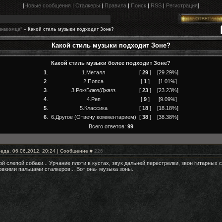
[
Новые сообщения
|
Сталкеры
|
Правила
|
Поиск
|
RSS
|
Регистрация
]
знакомца"
»
Какой стиль музыки подходит Зоне?
Какой стиль музыки подходит Зоне?
Какой стиль музыки более подходит Зоне?
1
.
1.Металл
[
29
]
[29.29%]
2
.
2.Попса
[
1
]
[1.01%]
3
.
3.Рок/Блюз/Джазз
[
23
]
[23.23%]
4
.
4.Реп
[
9
]
[9.09%]
5
.
5.Классика
[
18
]
[18.18%]
6
.
6.Другое (Отвечу комментарием)
[
38
]
[38.38%]
Всего ответов:
99
еда, 06.06.2012, 20:24 | Сообщение #
226
ой слепой собаки... Урчание плоти в кустах, звук дальней перестрелки, звон гитарных
овкими пальцами сталкеров... Вот она- музыка зоны.