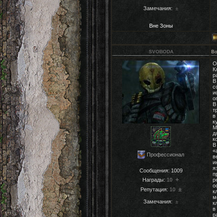
Замечания:
±
Вне Зоны
SVOBODA
Во
О
К
р
В
с
и
о
В
т
в
к
М
д
к
В
«
Профессионал
в
и
я
Сообщения:
1009
п
+
Награды:
10
р
о
±
Репутация:
10
к
м
Замечания:
±
к
в
р