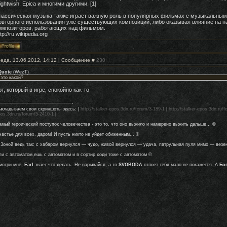
ightwish, Epica и многими другими. [1]
лассическая музыка также играет важную роль в популярных фильмах с музыкальными
овторного использования уже существующих композиций, либо оказывая влияние на н
омпозиторов, работающих над фильмом.
tp://ru.wikipedia.org
еда, 13.06.2012, 14:12 | Сообщение #
230
Quote
(
WezT
)
 это какой?
от, который в игре, спокойно как-то
ыкладываем свои скриншоты здесь: |
http://stalker-epos.3dn.ru/forum/3-189-1
|
http://stalker-epos.3dn.ru/
pos.3dn.ru/forum/5-2410-1
|
амый героический поступок человечества - это то, что оно выжило и намерено выжить дальше… ©
частье для всех, даром! И пусть никто не уйдет обиженным... ©
 Зоной ведь так: с хабаром вернулся — чудо, живой вернулся — удача, патрульная пуля мимо — везе
пи с автоматом,ешь с автоматом и в сортир ходи тоже с автоматом ©
мотри мне,
Earl
знает что делать. Не нарывайся, а то
SVOBODA
отпоет тебя мало не покажется. А
Бо