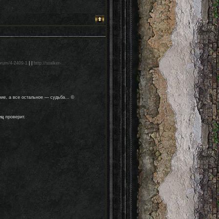
forum/4-2409-1
| |
http://stalker-
ние, а все остальное — судьба… ©
ец
проверит.