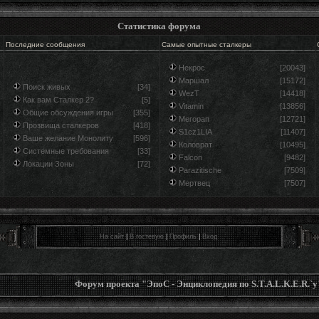
Статистика форума
Последние сообщения
Самые опытные сталкеры
Некрос
[20043]
Маршал
[15172]
Поиск живых
[34]
WezT
[14418]
Как вам Сталкер 2?
[5]
Vitamin
[13856]
Общие обсуждения игры
[355]
Мегорап
[12721]
Прозвища сталкеров
[418]
S1cz1LIA
[11407]
Ваше желание Монолиту
[596]
Коловрат
[10495]
Системные требования
[33]
Falcon
[9482]
Локации Зоны
[72]
Parazitische
[7509]
Мертвец
[7507]
На сайт
|
В гостевую
|
Профиль
|
Вход
Форум проекта "ЭпоС - Энциклопедия по S.T.A.L.K.E.R.`у