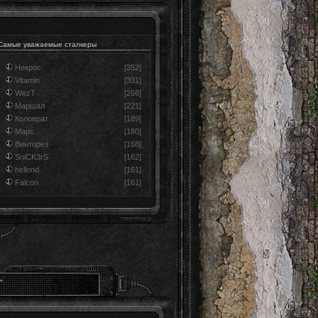
Самые уважаемые сталкеры
Некрос
[352]
Vitamin
[331]
WezT
[266]
Маршал
[221]
Коловрат
[189]
Марс
[180]
Винторез
[168]
SniCK3rS
[162]
hellond
[161]
Falcon
[161]
"