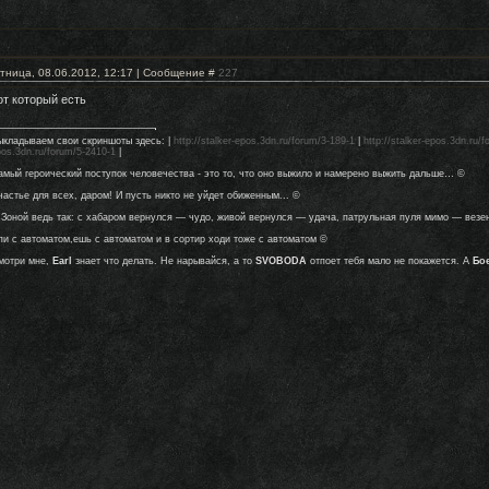
тница, 08.06.2012, 12:17 | Сообщение #
227
от который есть
ыкладываем свои скриншоты здесь: |
http://stalker-epos.3dn.ru/forum/3-189-1
|
http://stalker-epos.3dn.ru/
pos.3dn.ru/forum/5-2410-1
|
амый героический поступок человечества - это то, что оно выжило и намерено выжить дальше… ©
частье для всех, даром! И пусть никто не уйдет обиженным... ©
 Зоной ведь так: с хабаром вернулся — чудо, живой вернулся — удача, патрульная пуля мимо — везе
пи с автоматом,ешь с автоматом и в сортир ходи тоже с автоматом ©
мотри мне,
Earl
знает что делать. Не нарывайся, а то
SVOBODA
отпоет тебя мало не покажется. А
Бо