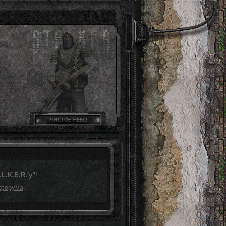
L.K.E.R.'у"
!
 форума
.