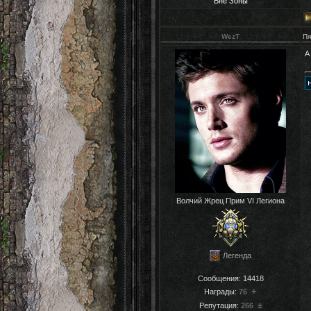
Вне Зоны
WezT
Пя
А
Волчий Жрец Прим VI Легиона
Легенда
Сообщения:
14418
+
Награды:
76
±
Репутация:
266