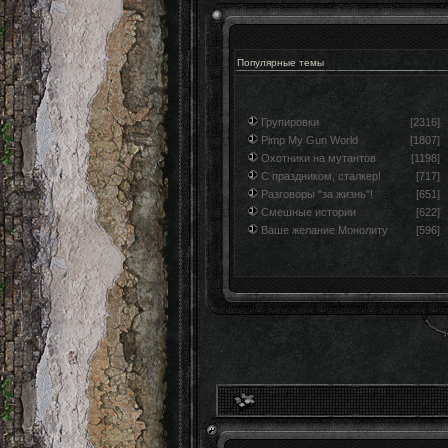
Популярные темы
Групировки
[2316]
Pimp My Gun World
[1807]
Охотники на мутантов
[1198]
С праздником, сталкер!
[717]
Разговоры "за жизнь"!
[651]
Смешные истории
[622]
Ваше желание Монолиту
[596]