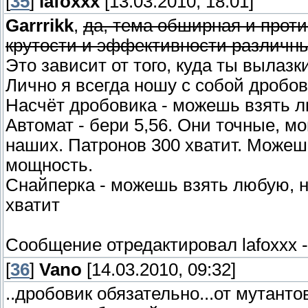
[
35
]
lafoxxx
[13.03.2010, 18:01]
Garrrikk
,
да, тема обширная и проти
крутости и эффективности различны
Это зависит от того, куда ты вылаз
Лично я всегда ношу с собой дробов
Насчёт дробовика - можешь взять л
Автомат - бери 5,56. Они точные, мо
наших. Патронов 300 хватит. Можеш
мощность.
Снайперка - можешь взять любую, н
хватит
Сообщение отредактировал
lafoxxx
[
36
]
Vano
[14.03.2010, 09:32]
..дробовик обязательно...от мутант