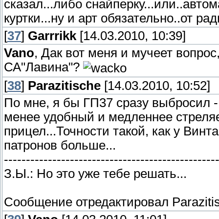
сказал...либо снайперку...или..авто
куртки...ну и арт обязательно..от рад
[
37
]
Garrrikk
[14.03.2010, 10:39]
Vano
, Дак вот меня и мучеет вопрос
СА"Лавина"?
[
38
]
Parazitische
[14.03.2010, 10:52]
По мне, я бы ГП37 сразу выбросил -
менее удобный и медленнее стреляе
прицел...Точности такой, как у Винта
патронов больше...
------------------------------------------------
З.Ы.: Но это уже тебе решать...
Сообщение отредактировал
Paraziti