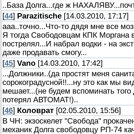
..База Долга...где ж НАХАЛЯВУ...поч
[
44
]
Parazitische
[14.03.2010, 17:17]
ааа..точно...Что-то дядя мне все моз
Я тогда Свободовцам КПК Моргана в
пострелял...И набрал водки - на экс
даже продавать смогу...
[
45
]
Vano
[14.03.2010, 17:42]
...Должники..(да простят меня сани
сорокоградусной!!...ну это как мы 
мешает...(не будем вспоминать того
потерял АВТОМАТ!)..
[
46
]
Коловрат
[02.05.2010, 15:56]
В ЧН: экзоскелет "Свобода" прокаче
механик Долга свободовцу РП-74 кач