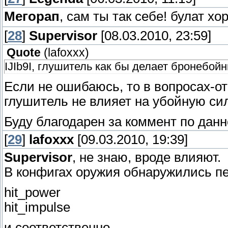
Мегорап
, сам ты так себе! булат х
[
28
]
Supervisor
[08.03.2010, 23:59]
Quote
(
lafoxxx
)
IJIb9I, глушитель как бы делает бронебой
Если не ошибаюсь, то в вопросах-от
глушитель не влияет на убойную си
Буду благодарен за коммент по данн
[
29
]
lafoxxx
[09.03.2010, 19:39]
Supervisor
, не знаю, вроде влияют.
В конфигах оружия обнаружились 
hit_power
hit_impulse
и соответственно