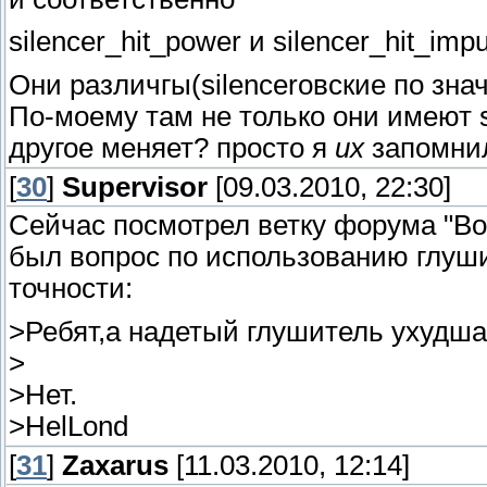
silencer_hit_power и silencer_hit_imp
Они различгы(silencerовские по зн
По-моему там не только они имеют s
другое меняет? просто я
их
запомни
[
30
]
Supervisor
[09.03.2010, 22:30]
Сейчас посмотрел ветку форума "Во
был вопрос по использованию глушит
точности:
>Ребят,а надетый глушитель ухудша
>
>Нет.
>HelLond
[
31
]
Zaxarus
[11.03.2010, 12:14]