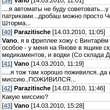
[
39
]
Vano
[14.03.2010, 11:01]
....я автоматы не буду советовать.
патриками...дробаш можно просто 
Шторма...
[
40
]
Parazitische
[14.03.2010, 11:05]
Vano
, я в фриплее хожу с Винтарём 
особое - у меня на Янове в ящике ск
медикаментов, и водки (Со склада До
[
41
]
Vano
[14.03.2010, 11:19]
.....я тож там хорошо поживился..да 
миссию..ПОЖИВИЛСЯ...
[
42
]
Parazitische
[14.03.2010, 11:46]
Какую миссию?
[
43
]
Vano
[14.03.2010, 15:28]