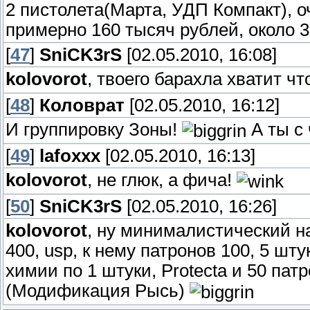
2 пистолета(Марта, УДП Компакт), о
примерно 160 тысяч рублей, около 
[
47
]
SniCK3rS
[02.05.2010, 16:08]
kolovorot
, твоего барахла хватит ч
[
48
]
Коловрат
[02.05.2010, 16:12]
И группировку Зоны!
А ты с
[
49
]
lafoxxx
[02.05.2010, 16:13]
kolovorot
, не глюк, а фича!
[
50
]
SniCK3rS
[02.05.2010, 16:26]
kolovorot
, ну минималистический на
400, usp, к нему патронов 100, 5 шту
химии по 1 штуки, Protecta и 50 пат
(Модификация Рысь)