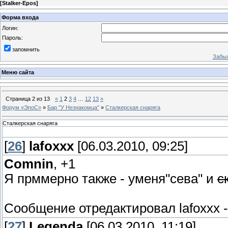
[
Stalker-Epos
]
Форма входа
Логин:
Пароль:
запомнить
Забыл
Меню сайта
Страница
2
из
13
«
1
2
3
4
…
12
13
»
Форум «ЭпоС»
»
Бар "У Незнакомца"
»
Сталкерская снаряга
Сталкерская снаряга
[
26
]
lafoxxx
[06.03.2010, 09:25]
Comnin
, +1
Я прммерно также - уменя"сева" и
с
Сообщение отредактировал
lafoxxx
[
27
]
Legenda
[06.03.2010, 11:19]